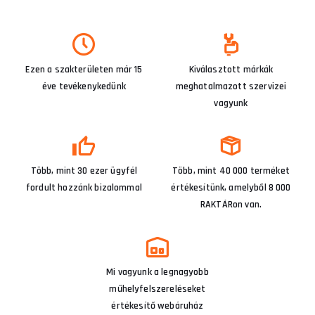
Ezen a szakterületen már 15
Kiválasztott márkák
éve tevékenykedünk
meghatalmazott szervizei
vagyunk
Több, mint 30 ezer ügyfél
Több, mint 40 000 terméket
fordult hozzánk bizalommal
értékesítünk, amelyből 8 000
RAKTÁRon van.
Mi vagyunk a legnagyobb
műhelyfelszereléseket
értékesítő webáruház