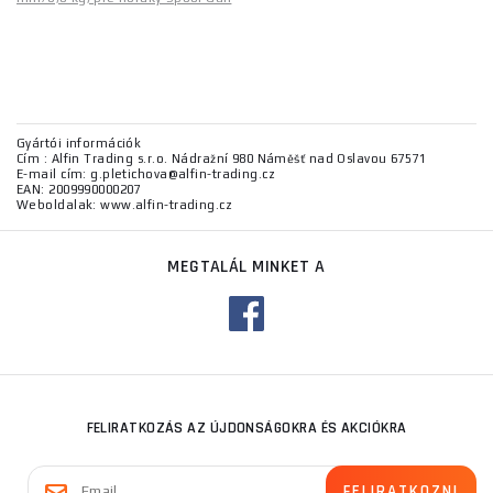
Gyártói információk
Cím : Alfin Trading s.r.o. Nádražní 980 Náměšť nad Oslavou 67571
E-mail cím: g.pletichova@alfin-trading.cz
EAN: 2009990000207
Weboldalak: www.alfin-trading.cz
MEGTALÁL MINKET A
FELIRATKOZÁS AZ ÚJDONSÁGOKRA ÉS AKCIÓKRA