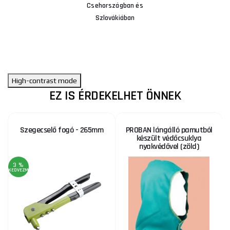
Csehországban és
Szlovákiában
High-contrast mode
EZ IS ÉRDEKELHET ÖNNEK
Szegecselő fogó - 265mm
PROBAN lángálló pamutból
készült védőcsuklya
nyakvédővel (zöld)
3 %
KEDVEZMÉNY
KE