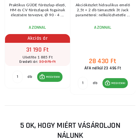
Praktikus GÜDE fűrészlap-élező,
Akciókészlet hidraulikus emelő
HM és CV fűrészlapok fogainak
2,5t + 2 db támaszték 3t Jack
élezésére tervezve, Ø 90 - 4 ...
paraméterei: nélkülözhetetle ...
AZONNAL
AZONNAL
Akciós ár
31 190 Ft
Ušetříte 1 885 Ft
28 430 Ft
33 075 Ft
Eredeti ár:
ÁFA nélkül 23 496 Ft
db
MEGVENNI
db
MEGVENNI
5 OK, HOGY MIÉRT VÁSÁROLJON
NÁLUNK