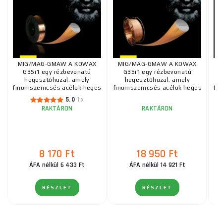
MIG/MAG-GMAW A KOWAX
MIG/MAG-GMAW A KOWAX
G3Si1 egy rézbevonatú
G3Si1 egy rézbevonatú
hegesztőhuzal, amely
hegesztőhuzal, amely
finomszemcsés acélok heges
finomszemcsés acélok heges
fi
...
...
5.0
1x
RAKTÁRON
RAKTÁRON
8 170 Ft
18 950 Ft
ÁFA nélkül 6 433 Ft
ÁFA nélkül 14 921 Ft
RÉSZLET
RÉSZLET