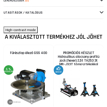
LEKÉRDEZÉSEK
(0)
UTASÍTÁSOK / KATALÓGUS
High-contrast mode
A KIVÁLASZTOTT TERMÉKHEZ JÓL JÖHET
Fűrészlap élező GSS 400
PROMÓCIÓS KÉSZLET
Hidraulikus alacsony profilú
jack (hever) 2,5t TA253 3t
MB-JS3T támasztékokkal
6 %
KEDVEZMÉNY
AKCIÓ
A
KE