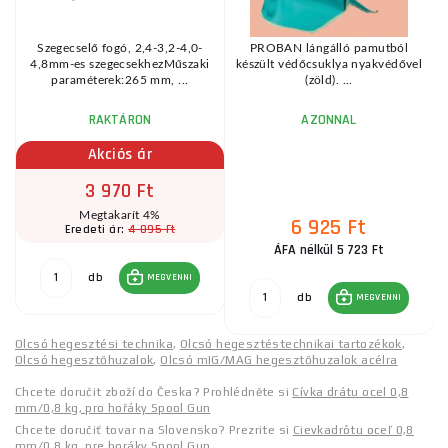
-
Szegecselő fogó, 2,4-3,2-4,0-
PROBAN lángálló pamutból
a
4,8mm-es szegecsekhezMűszaki
készült védőcsuklya nyakvédővel
..
paraméterek:265 mm, ...
(zöld). ...
RAKTÁRON
AZONNAL
Akciós ár
3 970 Ft
Megtakarít 4%
6 925 Ft
4 095 Ft
Eredeti ár:
ÁFA nélkül 5 723 Ft
db
MEGVENNI
db
MEGVENNI
Olcsó hegesztési technika
,
Olcsó hegesztéstechnikai tartozékok
,
Olcsó hegesztőhuzalok
,
Olcsó mIG/MAG hegesztőhuzalok acélra
Chcete doručit zboží do Česka? Prohlédněte si
Cívka drátu ocel 0,8
mm/0,8 kg, pro hořáky Spool Gun
Chcete doručiť tovar na Slovensko? Prezrite si
Cievkadrôtu oceľ 0,8
mm/0,8 kg, pre horáky Spool Gun