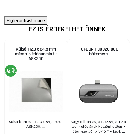
High-contrast mode
EZ IS ÉRDEKELHET ÖNNEK
Külső 112,3 x 84,5 mm
TOPDON TC002C DUO
méretű védőburkolat -
hőkamera
ASK200
80 %
KEDVEZMÉNY
KE
át
Külső borítás 112,3 x 84,5 mm -
Nagy felbontás, 512x384, a TISR
ASK200. ...
technológiának köszönhetően •
r
látómező 56° x 37,5 ° • képk ...