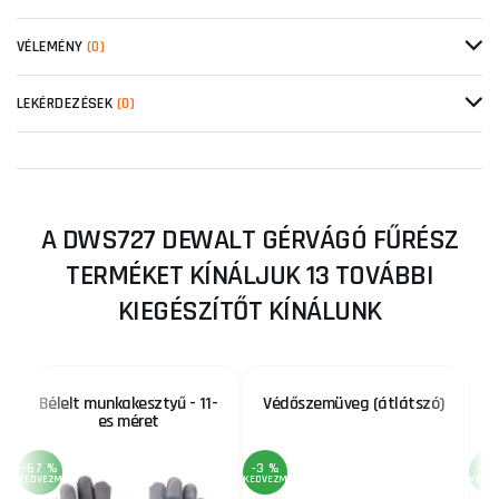
VÉLEMÉNY
(0)
LEKÉRDEZÉSEK
(0)
A DWS727 DEWALT GÉRVÁGÓ FŰRÉSZ
TERMÉKET KÍNÁLJUK 13 TOVÁBBI
KIEGÉSZÍTŐT KÍNÁLUNK
Bélelt munkakesztyű - 11-
Védőszemüveg (átlátszó)
es méret
-67 %
-3 %
-3 
KEDVEZMÉNY
KEDVEZMÉNY
KEDV