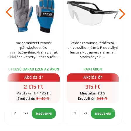
megerősített tenyér
Védőszemüveg, átlátszó,
párnázással és
univerzális méret, F osztályú
üt
szellőzőnyílásokkal az ujjak
lencse kopásvédelemmel.
U
oldalána kesztyű hátsó rés ...
Szabványok: ...
UTOLSÓ DARAB EZEN AZ ÁRON
RAKTÁRON
Akciós ár
Akciós ár
2 015 Ft
915 Ft
Megtakarít 4 125 Ft
Megtakarít 3%
6 140 Ft
945 Ft
Eredeti ár:
Eredeti ár:
ks
ks
MEGVENNI
MEGVENNI