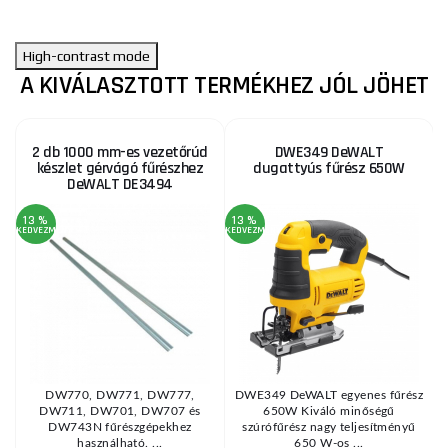
High-contrast mode
A KIVÁLASZTOTT TERMÉKHEZ JÓL JÖHET
2 db 1000 mm-es vezetőrúd
DWE349 DeWALT
készlet gérvágó fűrészhez
dugattyús fűrész 650W
DeWALT DE3494
13 %
13 %
1
KEDVEZMÉNY
KEDVEZMÉNY
KE
2
DW770, DW771, DW777,
DWE349 DeWALT egyenes fűrész
DW711, DW701, DW707 és
650W Kiváló minőségű
ó
DW743N fűrészgépekhez
szúrófűrész nagy teljesítményű
használható. ...
650 W-os ...