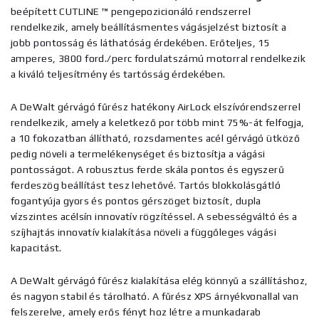
beépített CUTLINE ™ pengepozicionáló rendszerrel
rendelkezik, amely beállításmentes vágásjelzést biztosít a
jobb pontosság és láthatóság érdekében. Erőteljes, 15
amperes, 3800 ford./perc fordulatszámú motorral rendelkezik
a kiváló teljesítmény és tartósság érdekében.
A DeWalt gérvágó fűrész hatékony AirLock elszívórendszerrel
rendelkezik, amely a keletkező por több mint 75%-át felfogja,
a 10 fokozatban állítható, rozsdamentes acél gérvágó ütköző
pedig növeli a termelékenységet és biztosítja a vágási
pontosságot. A robusztus ferde skála pontos és egyszerű
ferdeszög beállítást tesz lehetővé. Tartós blokkolásgátló
fogantyúja gyors és pontos gérszöget biztosít, dupla
vízszintes acélsín innovatív rögzítéssel. A sebességváltó és a
szíjhajtás innovatív kialakítása növeli a függőleges vágási
kapacitást.
A DeWalt gérvágó fűrész kialakítása elég könnyű a szállításhoz,
és nagyon stabil és tárolható. A fűrész XPS árnyékvonallal van
felszerelve, amely erős fényt hoz létre a munkadarab