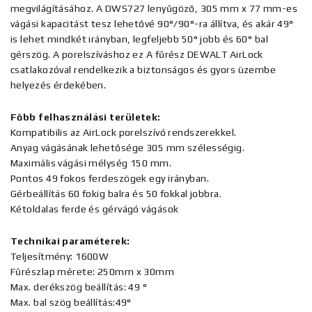
megvilágításához. A DWS727 lenyűgöző, 305 mm x 77 mm-es
vágási kapacitást tesz lehetővé 90°/90°-ra állítva, és akár 49°
is lehet mindkét irányban, legfeljebb 50° jobb és 60° bal
gérszög. A porelszíváshoz ez A fűrész DEWALT AirLock
csatlakozóval rendelkezik a biztonságos és gyors üzembe
helyezés érdekében.
Főbb felhasználási területek:
Kompatibilis az AirLock porelszívó rendszerekkel.
Anyag vágásának lehetősége 305 mm szélességig.
Maximális vágási mélység 150 mm.
Pontos 49 fokos ferdeszögek egy irányban.
Gérbeállítás 60 fokig balra és 50 fokkal jobbra.
Kétoldalas ferde és gérvágó vágások
Technikai paraméterek:
Teljesítmény: 1600W
Fűrészlap mérete: 250mm x 30mm
Max. derékszög beállítás: 49 °
Max. bal szög beállítás:49°