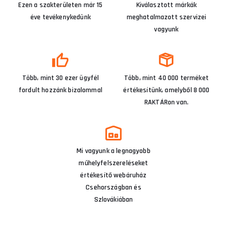
Ezen a szakterületen már 15
Kiválasztott márkák
éve tevékenykedünk
meghatalmazott szervizei
vagyunk
Több, mint 30 ezer ügyfél
Több, mint 40 000 terméket
fordult hozzánk bizalommal
értékesítünk, amelyből 8 000
RAKTÁRon van.
Mi vagyunk a legnagyobb
műhelyfelszereléseket
értékesítő webáruház
Csehországban és
Szlovákiában