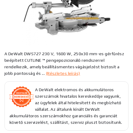
A DeWalt DWS727 230 V, 1600 W, 250x30 mm-es gérfűrész
beépített CUTLINE ™ pengepozicionáló rendszerrel
rendelkezik, amely beállításmentes vágásjelzést biztosít a
jobb pontosság és ...
(Részletes leírás)
A DeWalt elektromos és akkumulátoros
szerszámok hivatalos kereskedője vagyunk,
az ügyfelek által hitelesített és megbízható
vállalat. Az általunk kínált DeWalt
akkumulátoros szerszámokhoz garanciális és garanciát
követő szervizelést, szállítást, szerviz pluszt biztosítunk.