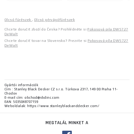
Olcsó fűrészek
,
Olcsó gérvágófűrészek
Chcete doručit zboží do Česka? Prohlédněte si
Pokosová pila DWS727
DeWalt
Chcete doručiť tovar na Slovensko? Prezrite si
Pokosová píla DWS727
DeWalt
Gyártói információk
Cím : Stanley Black Decker CZ s.r.o. Türkova 2317, 149 00 Praha 11-
Chodov
E-mail cím: obchod@sbdinc.com
EAN: 5035048707159
Weboldalak: https://www.stanleyblackanddecker.com/
MEGTALÁL MINKET A