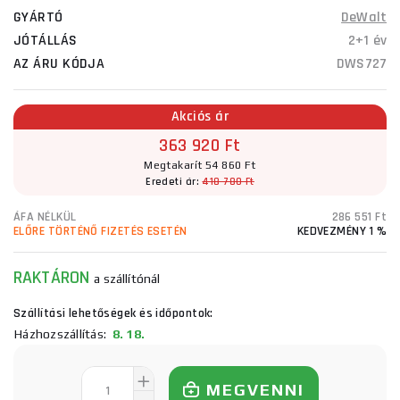
GYÁRTÓ
DeWalt
JÓTÁLLÁS
2+1 év
AZ ÁRU KÓDJA
DWS727
Akciós ár
363 920 Ft
Megtakarít 54 860 Ft
Eredeti ár:
418 780 Ft
ÁFA NÉLKÜL
286 551 Ft
ELŐRE TÖRTÉNŐ FIZETÉS ESETÉN
KEDVEZMÉNY 1 %
RAKTÁRON
a szállítónál
Szállítási lehetőségek és időpontok:
Házhozszállítás:
8. 18.
MEGVENNI