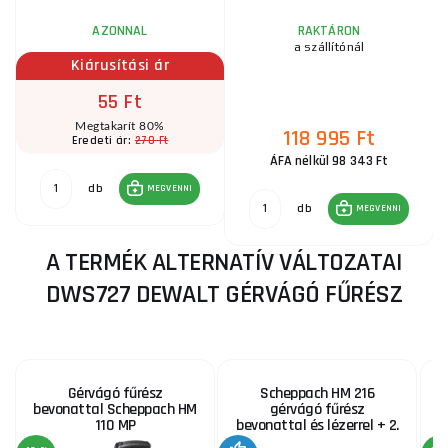
AZONNAL
RAKTÁRON
a szállítónál
Kiárusítási ár
55 Ft
Megtakarít 80%
118 995 Ft
270 Ft
Eredeti ár:
ÁFA nélkül 98 343 Ft
db
MEGVENNI
db
MEGVENNI
A TERMÉK ALTERNATÍV VÁLTOZATAI
DWS727 DEWALT GÉRVÁGÓ FŰRÉSZ
Gérvágó fűrész
Scheppach HM 216
bevonattal Scheppach HM
gérvágó fűrész
g
110 MP
bevonattal és lézerrel + 2.
penge