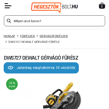
0
HONLAP
FŰRÉSZEK
GÉRVÁGÓFŰRÉSZEK
DWS727 DEWALT GÉRVÁGÓ FŰRÉSZ
DWS727 DEWALT GÉRVÁGÓ FŰRÉSZ
Jelenleg megtekintve 10 vásárlók
-13 %
SLEVA