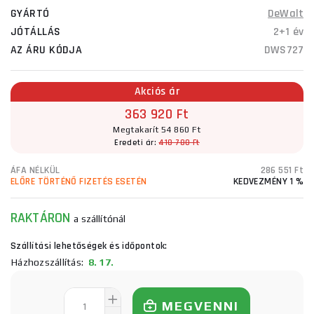
GYÁRTÓ
DeWalt
JÓTÁLLÁS
2+1 év
AZ ÁRU KÓDJA
DWS727
Akciós ár
363 920 Ft
Megtakarít 54 860 Ft
Eredeti ár:
418 780 Ft
ÁFA NÉLKÜL
286 551 Ft
ELŐRE TÖRTÉNŐ FIZETÉS ESETÉN
KEDVEZMÉNY 1 %
RAKTÁRON
a szállítónál
Szállítási lehetőségek és időpontok:
Házhozszállítás:
8. 17.
MEGVENNI