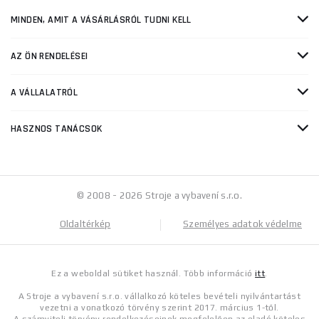
MINDEN, AMIT A VÁSÁRLÁSRÓL TUDNI KELL
AZ ÖN RENDELÉSEI
A VÁLLALATRÓL
HASZNOS TANÁCSOK
© 2008 - 2026 Stroje a vybavení s.r.o.
Oldaltérkép
Személyes adatok védelme
Ez a weboldal sütiket használ. Több információ
itt
.
A Stroje a vybavení s.r.o. vállalkozó köteles bevételi nyilvántartást
vezetni a vonatkozó törvény szerint 2017. március 1-től.