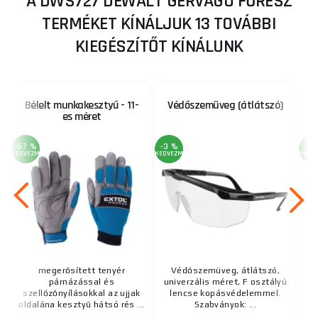
A DWS727 DEWALT GÉRVÁGÓ FŰRÉSZ
TERMÉKET KÍNÁLJUK 13 TOVÁBBI
KIEGÉSZÍTŐT KÍNÁLUNK
Bélelt munkakesztyű - 11-
Védőszemüveg (átlátszó)
es méret
-67 %
-3 %
-3 
KEDVEZMÉNY
KEDVEZMÉNY
KEDV
megerősített tenyér
Védőszemüveg, átlátszó,
párnázással és
univerzális méret, F osztályú
üt
szellőzőnyílásokkal az ujjak
lencse kopásvédelemmel.
U
oldalána kesztyű hátsó rés ...
Szabványok: ...