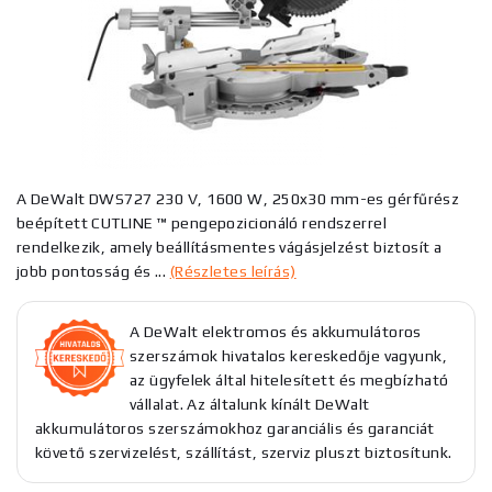
A DeWalt DWS727 230 V, 1600 W, 250x30 mm-es gérfűrész
beépített CUTLINE ™ pengepozicionáló rendszerrel
rendelkezik, amely beállításmentes vágásjelzést biztosít a
jobb pontosság és ...
(Részletes leírás)
A DeWalt elektromos és akkumulátoros
szerszámok hivatalos kereskedője vagyunk,
az ügyfelek által hitelesített és megbízható
vállalat. Az általunk kínált DeWalt
akkumulátoros szerszámokhoz garanciális és garanciát
követő szervizelést, szállítást, szerviz pluszt biztosítunk.