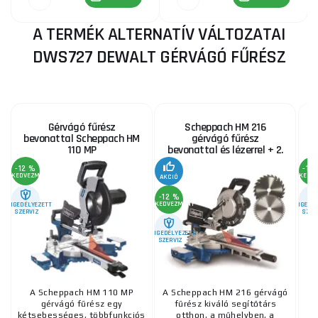
A TERMÉK ALTERNATÍV VÁLTOZATAI
DWS727 DEWALT GÉRVÁGÓ FŰRÉSZ
Gérvágó fűrész
Scheppach HM 216
bevonattal Scheppach HM
gérvágó fűrész
g
110 MP
bevonattal és lézerrel + 2.
penge
-12 %
-12
KEDVEZMÉNY
KEDV
AKCIÓ
-12 %
KEDVEZMÉNY
ENGEDÉLYEZETT
ENGEDÉL
SZERVIZ
SZER
ENGEDÉLYEZETT
SZERVIZ
A Scheppach HM 110 MP
A Scheppach HM 216 gérvágó
gérvágó fűrész egy
fűrész kiváló segítőtárs
kétsebességes, többfunkciós
otthon, a műhelyben, a
S