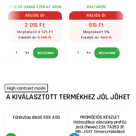
UTOLSÓ DARAB EZEN AZ ÁRON
RAKTÁRON
Akciós ár
Akciós ár
2 015 Ft
915 Ft
Megtakarít 4 125 Ft
Megtakarít 3%
6 140 Ft
945 Ft
Eredeti ár:
Eredeti ár:
ks
ks
MEGVENNI
MEGVENNI
High-contrast mode
A KIVÁLASZTOTT TERMÉKHEZ JÓL JÖHET
Fűrészlap élező GSS 400
PROMÓCIÓS KÉSZLET
Hidraulikus alacsony profilú
jack (hever) 2,5t TA253 3t
MB-JS3T támasztékokkal