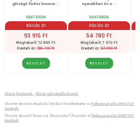
gérvágó fűrész bevona ...
nyaralóban és a ...
RAKTÁRON
RAKTÁRON
Akciós ár
Akciós ár
93 915 Ft
54 780 Ft
Megtakarít 12 805 Ft
Megtakarít 7 470 Ft
106 720 Ft
62 250 Ft
Eredeti ár:
Eredeti ár:
RÉSZLET
RÉSZLET
Olcsó fűrészek
,
Olcsó gérvágófűrészek
Chcete doručit zboží do Česka? Prohlédněte si
Pokosová pila DWS727
DeWalt
Chcete doručiť tovar na Slovensko? Prezrite si
Pokosová píla DWS727
DeWalt