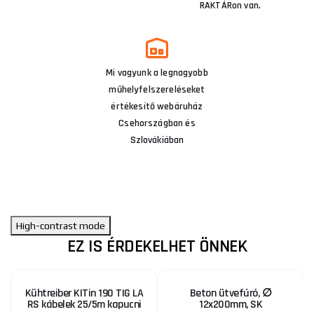
RAKTÁRon van.
Mi vagyunk a legnagyobb
műhelyfelszereléseket
értékesítő webáruház
Csehországban és
Szlovákiában
High-contrast mode
EZ IS ÉRDEKELHET ÖNNEK
Kühtreiber KITin 190 TIG LA
Beton ütvefúró, ∅
RS kábelek 25/5m kapucni
12x200mm, SK