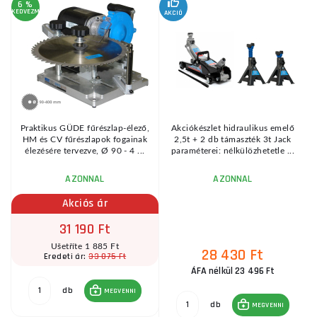
6 %
KEDVEZMÉNY
AKCIÓ
A
KE
Praktikus GÜDE fűrészlap-élező,
Akciókészlet hidraulikus emelő
HM és CV fűrészlapok fogainak
2,5t + 2 db támaszték 3t Jack
élezésére tervezve, Ø 90 - 4 ...
paraméterei: nélkülözhetetle ...
AZONNAL
AZONNAL
Akciós ár
31 190 Ft
Ušetříte 1 885 Ft
28 430 Ft
33 075 Ft
Eredeti ár:
ÁFA nélkül 23 496 Ft
db
MEGVENNI
db
MEGVENNI