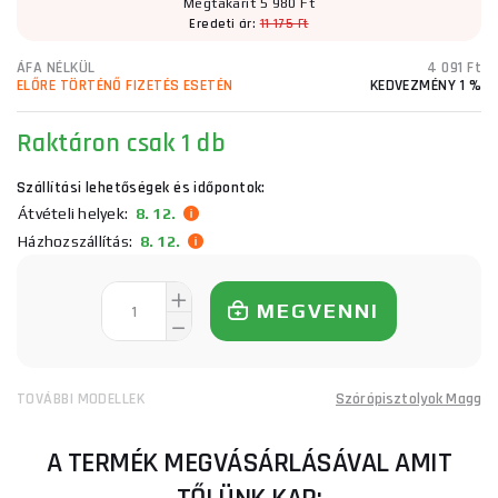
Megtakarít 5 980 Ft
Eredeti ár:
11 175 Ft
ÁFA NÉLKÜL
4 091 Ft
ELŐRE TÖRTÉNŐ FIZETÉS ESETÉN
KEDVEZMÉNY 1 %
Raktáron
csak 1 db
Szállítási lehetőségek és időpontok:
Átvételi helyek:
8. 12.
Házhozszállítás:
8. 12.
MEGVENNI
TOVÁBBI MODELLEK
Szórópisztolyok Magg
A TERMÉK MEGVÁSÁRLÁSÁVAL AMIT