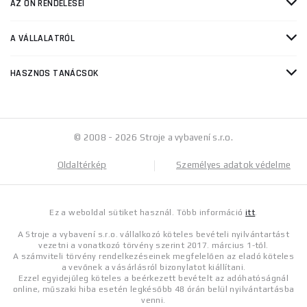
AZ ÖN RENDELÉSEI
A VÁLLALATRÓL
HASZNOS TANÁCSOK
© 2008 - 2026 Stroje a vybavení s.r.o.
Oldaltérkép
Személyes adatok védelme
Ez a weboldal sütiket használ. Több információ
itt
.
A Stroje a vybavení s.r.o. vállalkozó köteles bevételi nyilvántartást
vezetni a vonatkozó törvény szerint 2017. március 1-től.
A számviteli törvény rendelkezéseinek megfelelően az eladó köteles
a vevőnek a vásárlásról bizonylatot kiállítani.
Ezzel egyidejűleg köteles a beérkezett bevételt az adóhatóságnál
online, műszaki hiba esetén legkésőbb 48 órán belül nyilvántartásba
venni.