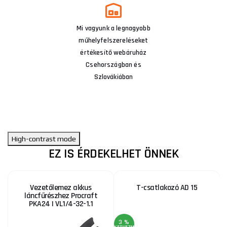
Mi vagyunk a legnagyobb
műhelyfelszereléseket
értékesítő webáruház
Csehországban és
Szlovákiában
High-contrast mode
EZ IS ÉRDEKELHET ÖNNEK
Vezetőlemez akkus
T-csatlakozó AD 15
láncfűrészhez Procraft
PKA24 | VL1/4-32-1.1
3 %
KEDVEZMÉNY
KE