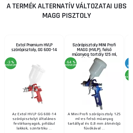
A TERMÉK ALTERNATÍV VÁLTOZATAI UBS
MAGG PISZTOLY
Extol Premium HVLP
Szórópisztoly MINI Profi
szórópisztoly, GG 600-14
MAGG (HVLP), felső
P
műanyag tartály 125 ml,
fúvóka 1,0 mm
-3 %
-64 %
KEDVEZMÉNY
KEDVEZMÉNY
AKC
-3 
KEDV
Az Extol HVLP GG 600-14
A Mini Profi szórópisztoly 125
szórópisztolyt általános
ml-es felső műanyag
festékanyagok, például
tartállyal és 0,8 mm átmérőjű
lakkok, szintetiku ...
fúvókával ...
l