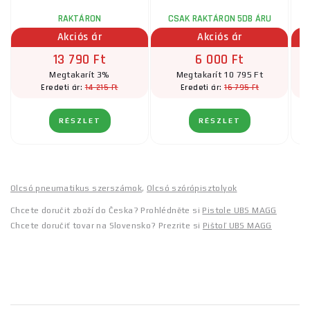
RAKTÁRON
CSAK RAKTÁRON 5DB ÁRU
Akciós ár
Akciós ár
13 790 Ft
6 000 Ft
Megtakarít 3%
Megtakarít 10 795 Ft
14 215 Ft
16 795 Ft
Eredeti ár:
Eredeti ár:
RÉSZLET
RÉSZLET
Olcsó pneumatikus szerszámok
,
Olcsó szórópisztolyok
Chcete doručit zboží do Česka? Prohlédněte si
Pistole UBS MAGG
Chcete doručiť tovar na Slovensko? Prezrite si
Pištoľ UBS MAGG