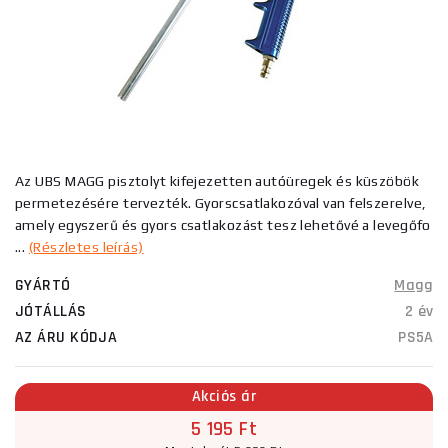
Az UBS MAGG pisztolyt kifejezetten autóüregek és küszöbök
permetezésére tervezték. Gyorscsatlakozóval van felszerelve,
amely egyszerű és gyors csatlakozást tesz lehetővé a levegőfo
...
(Részletes leírás)
GYÁRTÓ
Magg
JÓTÁLLÁS
2 év
AZ ÁRU KÓDJA
PS5A
Akciós ár
5 195 Ft