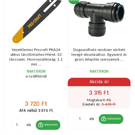
Vezetőlemez Procraft PKA24
Dugaszolható rendszer sűrített
akkus láncfűrészhez Méret: 32
levegő elosztásához. Egyszerű és
láncszem, Horonyszélesség: 1,1
gyors telepítés szerszámok ...
mm ...
RAKTÁRON
RAKTÁRON
a szállítónál
Akciós ár
3 315 Ft
Megtakarít 4%
3 720 Ft
3 420 Ft
Eredeti ár:
ÁFA nélkül 3 074 Ft
db
MEGVENNI
db
MEGVENNI