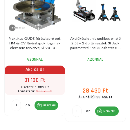
KE
Praktikus GÜDE fűrészlap-élező,
Akciókészlet hidraulikus emelő
HM és CV fűrészlapok fogainak
2,5t + 2 db támaszték 3t Jack
élezésére tervezve, Ø 90 - 4 ...
paraméterei: nélkülözhetetle ...
AZONNAL
AZONNAL
Akciós ár
31 190 Ft
Ušetříte 1 885 Ft
28 430 Ft
33 075 Ft
Eredeti ár:
ÁFA nélkül 23 496 Ft
db
MEGVENNI
db
MEGVENNI