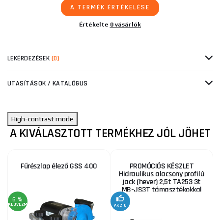
A TERMÉK ÉRTÉKELÉSE
Értékelte
0 vásárlók
LEKÉRDEZÉSEK
(0)
UTASÍTÁSOK / KATALÓGUS
High-contrast mode
A KIVÁLASZTOTT TERMÉKHEZ JÓL JÖHET
Fűrészlap élező GSS 400
PROMÓCIÓS KÉSZLET
Hidraulikus alacsony profilú
jack (hever) 2,5t TA253 3t
MB-JS3T támasztékokkal
6 %
KEDVEZMÉNY
AKCIÓ
A