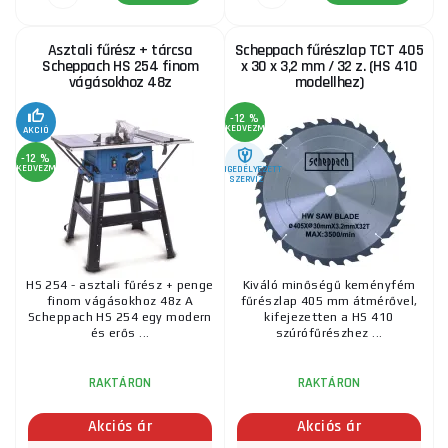
Asztali fűrész + tárcsa
Scheppach fűrészlap TCT 405
Scheppach HS 254 finom
x 30 x 3,2 mm / 32 z. (HS 410
vágásokhoz 48z
modellhez)
-12 %
KEDVEZMÉNY
AKCIÓ
-12 %
KEDVEZMÉNY
ENGEDÉLYEZETT
SZERVIZ
HS 254 - asztali fűrész + penge
Kiváló minőségű keményfém
finom vágásokhoz 48z A
fűrészlap 405 mm átmérővel,
Scheppach HS 254 egy modern
kifejezetten a HS 410
és erős ...
szúrófűrészhez ...
RAKTÁRON
RAKTÁRON
Akciós ár
Akciós ár