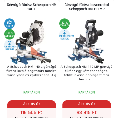
Gérvágó fűrész Scheppach HM
Gérvágó fűrész bevonattal
140 L
Scheppach HM 110 MP
-12 %
KEDVEZMÉNY
AKCIÓ
-18 %
KEDVEZMÉNY
ENGEDÉLYEZETT
SZERVIZ
ENGEDÉLYEZETT
SZERVIZ
A Scheppach HM 140 L gérvágó
A Scheppach HM 110 MP gérvágó
fűrész kiváló segítőtárs minden
fűrész egy kétsebességes,
műhelyben és építkezésen. A g
többfunkciós gérvágó fűrész
...
bevona ...
RAKTÁRON
RAKTÁRON
Akciós ár
Akciós ár
116 505 Ft
93 915 Ft