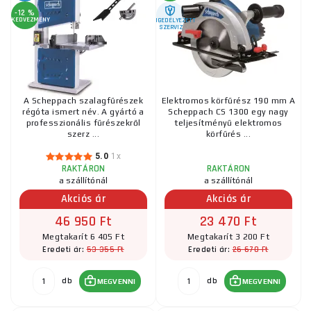
-12 %
KEDVEZMÉNY
ENGEDÉLYEZETT
SZERVIZ
A Scheppach szalagfűrészek
Elektromos körfűrész 190 mm A
régóta ismert név. A gyártó a
Scheppach CS 1300 egy nagy
professzionális fűrészekről
teljesítményű elektromos
szerz ...
körfűrés ...
5.0
1x
RAKTÁRON
RAKTÁRON
a szállítónál
a szállítónál
Akciós ár
Akciós ár
46 950 Ft
23 470 Ft
Megtakarít 6 405 Ft
Megtakarít 3 200 Ft
53 355 Ft
26 670 Ft
Eredeti ár:
Eredeti ár:
db
db
MEGVENNI
MEGVENNI