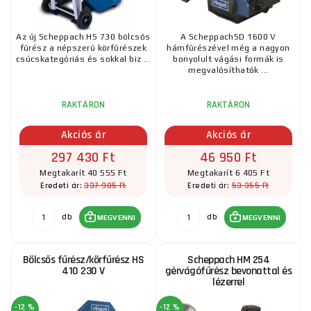
Az új Scheppach HS 730 bölcsős
A ScheppachSD 1600 V
fűrész a népszerű körfűrészek
hámfűrészével még a nagyon
csúcskategóriás és sokkal biz ...
bonyolult vágási formák is
megvalósíthatók ...
RAKTÁRON
RAKTÁRON
Akciós ár
Akciós ár
297 430 Ft
46 950 Ft
Megtakarít 40 555 Ft
Megtakarít 6 405 Ft
337 985 Ft
53 355 Ft
Eredeti ár:
Eredeti ár:
db
db
MEGVENNI
MEGVENNI
Bölcsős fűrész/körfűrész HS
Scheppach HM 254
410 230 V
gérvágófűrész bevonattal és
lézerrel
-12 %
-12 %