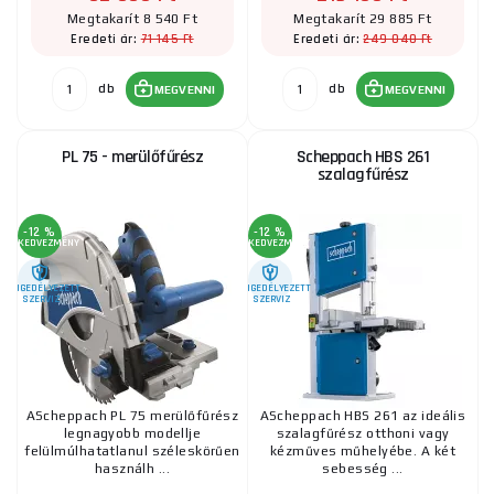
Megtakarít 8 540 Ft
Megtakarít 29 885 Ft
71 145 Ft
249 040 Ft
Eredeti ár:
Eredeti ár:
db
db
MEGVENNI
MEGVENNI
PL 75 - merülőfűrész
Scheppach HBS 261
szalagfűrész
-12 %
-12 %
KEDVEZMÉNY
KEDVEZMÉNY
ENGEDÉLYEZETT
ENGEDÉLYEZETT
SZERVIZ
SZERVIZ
AScheppach PL 75 merülőfűrész
AScheppach HBS 261 az ideális
legnagyobb modellje
szalagfűrész otthoni vagy
felülmúlhatatlanul széleskörűen
kézműves műhelyébe. A két
használh ...
sebesség ...