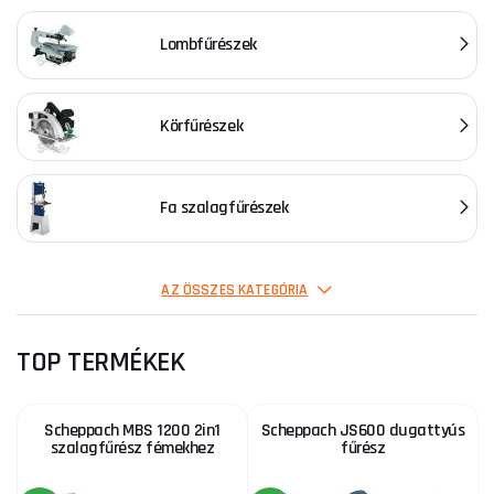
Lombfűrészek
Körfűrészek
Fa szalagfűrészek
Gérvágófűrészek
AZ ÖSSZES KATEGÓRIA
TOP TERMÉKEK
Merülőfűrészek
Scheppach MBS 1200 2in1
Scheppach JS600 dugattyús
szalagfűrész fémekhez
fűrész
Dugattyús fűrészek