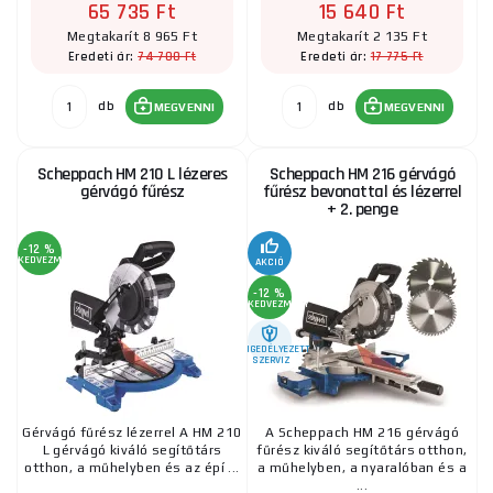
65 735 Ft
15 640 Ft
Megtakarít 8 965 Ft
Megtakarít 2 135 Ft
74 700 Ft
17 775 Ft
Eredeti ár:
Eredeti ár:
db
db
MEGVENNI
MEGVENNI
Scheppach HM 210 L lézeres
Scheppach HM 216 gérvágó
gérvágó fűrész
fűrész bevonattal és lézerrel
+ 2. penge
-12 %
KEDVEZMÉNY
AKCIÓ
-12 %
KEDVEZMÉNY
ENGEDÉLYEZETT
SZERVIZ
Gérvágó fűrész lézerrel A HM 210
A Scheppach HM 216 gérvágó
L gérvágó kiváló segítőtárs
fűrész kiváló segítőtárs otthon,
otthon, a műhelyben és az épí ...
a műhelyben, a nyaralóban és a
...