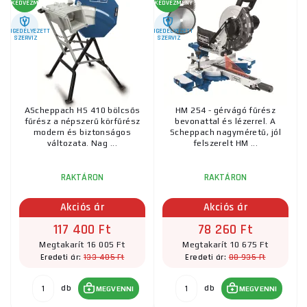
KEDVEZMÉNY
KEDVEZMÉNY
ENGEDÉLYEZETT
ENGEDÉLYEZETT
SZERVIZ
SZERVIZ
AScheppach HS 410 bölcsős
HM 254 - gérvágó fűrész
fűrész a népszerű körfűrész
bevonattal és lézerrel. A
modern és biztonságos
Scheppach nagyméretű, jól
változata. Nag ...
felszerelt HM ...
RAKTÁRON
RAKTÁRON
Akciós ár
Akciós ár
117 400 Ft
78 260 Ft
Megtakarít 16 005 Ft
Megtakarít 10 675 Ft
133 405 Ft
88 935 Ft
Eredeti ár:
Eredeti ár:
db
db
MEGVENNI
MEGVENNI