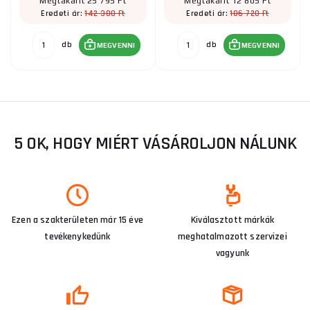
Megtakarít 25 795 Ft
Megtakarít 12 805 Ft
142 300 Ft
106 720 Ft
Eredeti ár:
Eredeti ár:
db
db
MEGVENNI
MEGVENNI
5 OK, HOGY MIÉRT VÁSÁROLJON NÁLUNK
Ezen a szakterületen már 15 éve
Kiválasztott márkák
tevékenykedünk
meghatalmazott szervizei
vagyunk