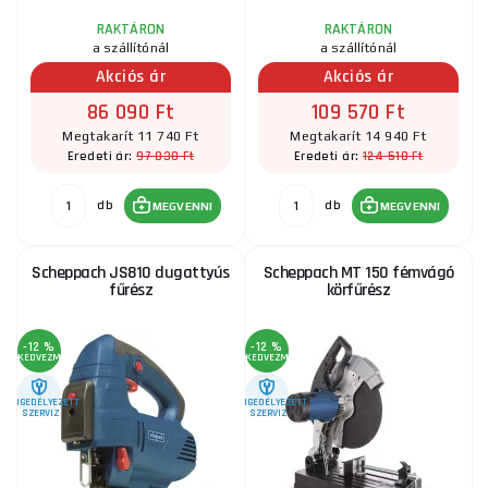
RAKTÁRON
RAKTÁRON
a szállítónál
a szállítónál
Akciós ár
Akciós ár
86 090 Ft
109 570 Ft
Megtakarít 11 740 Ft
Megtakarít 14 940 Ft
97 830 Ft
124 510 Ft
Eredeti ár:
Eredeti ár:
db
db
MEGVENNI
MEGVENNI
Scheppach JS810 dugattyús
Scheppach MT 150 fémvágó
fűrész
körfűrész
-12 %
-12 %
KEDVEZMÉNY
KEDVEZMÉNY
ENGEDÉLYEZETT
ENGEDÉLYEZETT
SZERVIZ
SZERVIZ