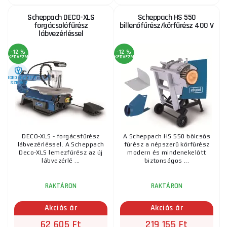
Scheppach DECO-XLS
Scheppach HS 550
forgácsolófűrész
billenőfűrész/körfűrész 400 V
lábvezérléssel
-12 %
-12 %
KEDVEZMÉNY
KEDVEZMÉNY
ENGEDÉLYEZETT
SZERVIZ
DECO-XLS - forgácsfűrész
A Scheppach HS 550 bölcsős
lábvezérléssel. A Scheppach
fűrész a népszerű körfűrész
Deco-XLS lemezfűrész az új
modern és mindenekelőtt
lábvezérlé ...
biztonságos ...
RAKTÁRON
RAKTÁRON
Akciós ár
Akciós ár
62 605 Ft
219 155 Ft