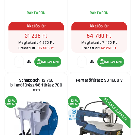
RAKTÁRON
RAKTÁRON
Akciós ár
Akciós ár
31 295 Ft
54 780 Ft
Megtakarít 4 270 Ft
Megtakarít 7 470 Ft
35 565 Ft
62 250 Ft
Eredeti ár:
Eredeti ár:
db
db
MEGVENNI
MEGVENNI
Scheppach HS 730
Pergetőfűrész SD 1600 V
billenőfűrész/körfűrész 700
mm
INGYENES AJÁNDÉK
-12 %
-12 %
KEDVEZMÉNY
KEDVEZMÉNY
ENGEDÉLYEZETT
SZERVIZ