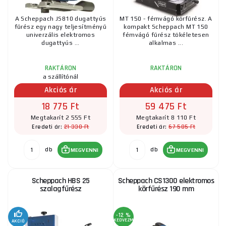
A Scheppach JS810 dugattyús
MT 150 - fémvágó körfűrész. A
fűrész egy nagy teljesítményű
kompakt Scheppach MT 150
univerzális elektromos
fémvágó fűrész tökéletesen
dugattyús ...
alkalmas ...
RAKTÁRON
RAKTÁRON
a szállítónál
Akciós ár
Akciós ár
18 775 Ft
59 475 Ft
Megtakarít 2 555 Ft
Megtakarít 8 110 Ft
21 330 Ft
67 585 Ft
Eredeti ár:
Eredeti ár:
db
db
MEGVENNI
MEGVENNI
Scheppach HBS 25
Scheppach CS1300 elektromos
szalagfűrész
körfűrész 190 mm
-12 %
KEDVEZMÉNY
AKCIÓ