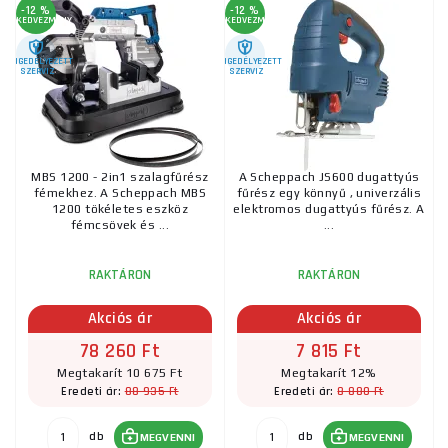
-12 %
-12 %
KEDVEZMÉNY
KEDVEZMÉNY
ENGEDÉLYEZETT
ENGEDÉLYEZETT
SZERVIZ
SZERVIZ
MBS 1200 - 2in1 szalagfűrész
A Scheppach JS600 dugattyús
fémekhez. A Scheppach MBS
fűrész egy könnyű , univerzális
1200 tökéletes eszköz
elektromos dugattyús fűrész. A
fémcsövek és ...
...
RAKTÁRON
RAKTÁRON
Akciós ár
Akciós ár
78 260 Ft
7 815 Ft
Megtakarít 10 675 Ft
Megtakarít 12%
88 935 Ft
8 880 Ft
Eredeti ár:
Eredeti ár:
db
db
MEGVENNI
MEGVENNI