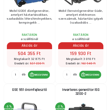
Mobil GÜDE dízelgenerátor,
Mobil (benzin)generátor Güde,
amelyet háztartásokban,
amelyet elektromos
szabadidős létesítményekben,
szerszámok, háztartási gépek
kempingekb ...
(szabadidős ...
RAKTÁRON
RAKTÁRON
a szállítónál
a szállítónál
Akciós ár
Akciós ár
504 355 Ft
159 930 Ft
Megtakarít 32 875 Ft
Megtakarít 3 010 Ft
537 230 Ft
162 940 Ft
Eredeti ár:
Eredeti ár:
db
db
MEGVENNI
MEGVENNI
GSE 951 áramfejlesztő
Inverteres generátor ISG
3200-2
-6 %
-2 %
KEDVEZMÉNY
KEDVEZMÉNY