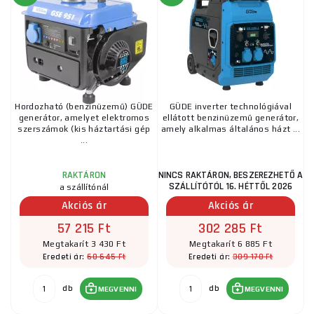
Hordozható (benzinüzemű) GÜDE
GÜDE inverter technológiával
generátor, amelyet elektromos
ellátott benzinüzemű generátor,
szerszámok (kis háztartási gép
amely alkalmas általános házt ...
...
NINCS RAKTÁRON, BESZEREZHETŐ A
RAKTÁRON
SZÁLLÍTÓTÓL 16. HÉTTŐL 2026
a szállítónál
Akciós ár
Akciós ár
57 215 Ft
302 285 Ft
Megtakarít 3 430 Ft
Megtakarít 6 885 Ft
60 645 Ft
309 170 Ft
Eredeti ár:
Eredeti ár:
db
db
MEGVENNI
MEGVENNI