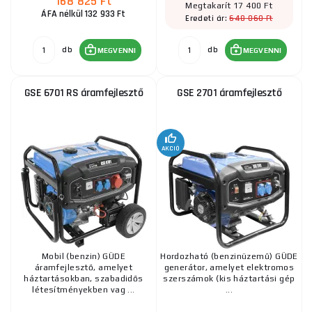
168 825 Ft
Megtakarít 17 400 Ft
ÁFA nélkül 132 933 Ft
648 060 Ft
Eredeti ár:
db
db
MEGVENNI
MEGVENNI
GSE 6701 RS áramfejlesztő
GSE 2701 áramfejlesztő
AKCIÓ
Mobil (benzin) GÜDE
Hordozható (benzinüzemű) GÜDE
áramfejlesztő, amelyet
generátor, amelyet elektromos
háztartásokban, szabadidős
szerszámok (kis háztartási gép
létesítményekben vag ...
...