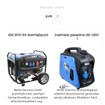
Használt szűrők:
gude
GSE 8701 RS áramfejlesztő
Inverteres generátor ISG 1200-
1
Mobil (benzin) GÜDE
GÜDE inverter technológiával
áramfejlesztő, amelyet
ellátott benzinüzemű generátor,
háztartásokban, szabadidős
amely alkalmas általános házt ...
létesítményekben vag ...