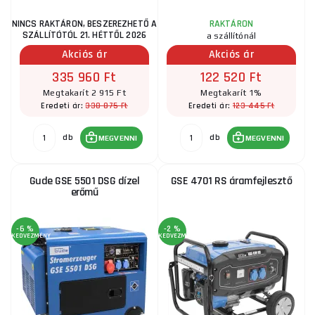
NINCS RAKTÁRON, BESZEREZHETŐ A
RAKTÁRON
SZÁLLÍTÓTÓL 21. HÉTTŐL 2026
a szállítónál
Akciós ár
Akciós ár
335 960 Ft
122 520 Ft
Megtakarít 2 915 Ft
Megtakarít 1%
338 875 Ft
123 445 Ft
Eredeti ár:
Eredeti ár:
db
db
MEGVENNI
MEGVENNI
Gude GSE 5501 DSG dízel
GSE 4701 RS áramfejlesztő
erőmű
-6 %
-2 %
KEDVEZMÉNY
KEDVEZMÉNY