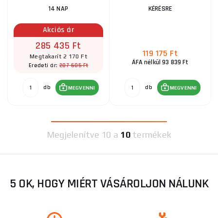
14 NAP
KÉRÉSRE
Akciós ár
285 435 Ft
119 175 Ft
Megtakarít 2 170 Ft
ÁFA nélkül 93 839 Ft
287 605 Ft
Eredeti ár:
db
db
MEGVENNI
MEGVENNI
Megjelenítve
10 a
10
termékek
5 OK, HOGY MIÉRT VÁSÁROLJON NÁLUNK