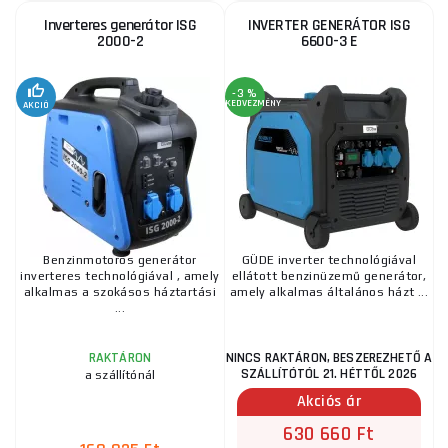
Inverteres generátor ISG
INVERTER GENERÁTOR ISG
2000-2
6600-3 E
-3 %
KEDVEZMÉNY
AKCIÓ
Benzinmotoros generátor
GÜDE inverter technológiával
inverteres technológiával , amely
ellátott benzinüzemű generátor,
alkalmas a szokásos háztartási
amely alkalmas általános házt ...
...
NINCS RAKTÁRON, BESZEREZHETŐ A
RAKTÁRON
SZÁLLÍTÓTÓL 21. HÉTTŐL 2026
a szállítónál
Akciós ár
630 660 Ft