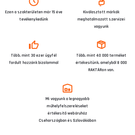
Ezen a szakterületen már 15 éve
Kiválasztott márkák
tevékenykedünk
meghatalmazott szervizei
vagyunk
Több, mint 30 ezer ügyfél
Több, mint 40 000 terméket
fordult hozzánk bizalommal
értékesítünk, amelyből 8 000
RAKTÁRon van.
Mi vagyunk a legnagyobb
műhelyfelszereléseket
értékesítő webáruház
Csehországban és Szlovákiában