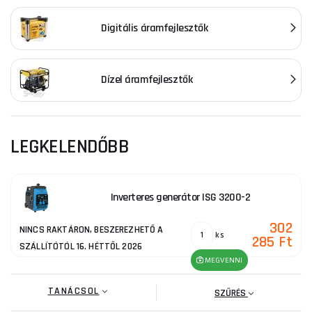
Digitális áramfejlesztők
Dízel áramfejlesztők
LEGKELENDŐBB
Inverteres generátor ISG 3200-2
302
NINCS RAKTÁRON, BESZEREZHETŐ A
ks
285 Ft
SZÁLLÍTÓTÓL 16. HÉTTŐL 2026
MEGVENNI
TANÁCSOL
SZŰRÉS