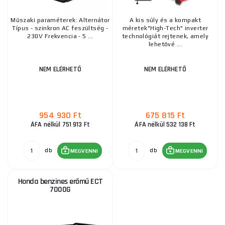
Műszaki paraméterek: Alternátor
A kis súly és a kompakt
Típus - szinkron AC feszültség -
méretek"High-Tech" inverter
230V Frekvencia - 5 ...
technológiát rejtenek, amely
lehetővé ...
NEM ELÉRHETŐ
NEM ELÉRHETŐ
954 930 Ft
675 815 Ft
ÁFA nélkül 751 913 Ft
ÁFA nélkül 532 138 Ft
db
db
MEGVENNI
MEGVENNI
Honda benzines erőmű ECT
7000G