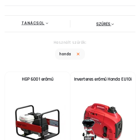
TANÁCSOL
SZŰRÉS
Használt szűrők:
honda
HGP 6001 erőmű
Inverteres erőmű Honda EU10i