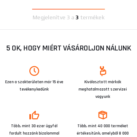
Megjelenítve
3 a
3
termékek
5 OK, HOGY MIÉRT VÁSÁROLJON NÁLUNK
Ezen a szakterületen már 15 éve
Kiválasztott márkák
tevékenykedünk
meghatalmazott szervizei
vagyunk
Több, mint 30 ezer ügyfél
Több, mint 40 000 terméket
fordult hozzánk bizalommal
értékesítünk, amelyből 8 000