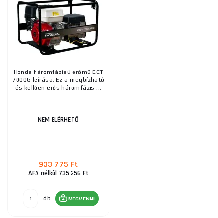
Honda háromfázisú erőmű ECT
7000G leírása: Ez a megbízható
és kellően erős háromfázis ...
NEM ELÉRHETŐ
933 775 Ft
ÁFA nélkül 735 256 Ft
db
MEGVENNI