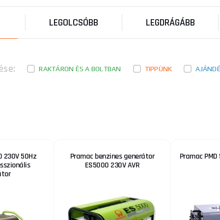
LEGOLCSÓBB
LEGDRÁGÁBB
ése:
RAKTÁRON ÉS A BOLTBAN
TIPPÜNK
AJÁND
0 230V 50Hz
Pramac benzines generátor
Pramac PMD 
sszionális
ES5000 230V AVR
átor