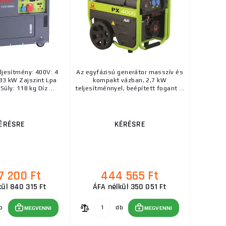
ljesítmény: 400V: 4
Az egyfázisú generátor masszív és
33 kW Zajszint Lpa
kompakt vázban, 2,7 kW
Súly: 118 kg Díz ...
teljesítménnyel, beépített fogant ...
ÉRÉSRE
KÉRÉSRE
7 200 Ft
444 565 Ft
kül 840 315 Ft
ÁFA nélkül 350 051 Ft
b
db
MEGVENNI
MEGVENNI