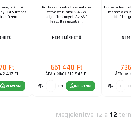
mény, a 230 V
Professzionális használatra
Ennek a háromf
gy, 14,5 literes
tervezték, akár 5,4 kW
masszív és k
órás üzem ...
teljesítménnyel. Az AVR
ideális ig
feszültségszabá ...
RHETŐ
NEM ELÉRHETŐ
NEM
70 Ft
651 440 Ft
726
942 417 Ft
ÁFA nélkül 512 945 Ft
ÁFA nél
db
d
MEGVENNI
MEGVENNI
Megjelenítve
12 a
12
ter