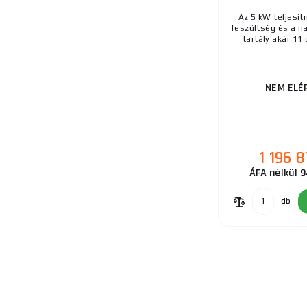
Az 5 kW teljesít
feszültség és a na
tartály akár 11 
NEM ELÉ
1 196 8
ÁFA nélkül 
db