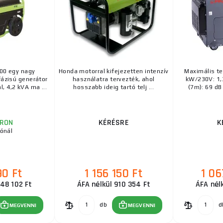
00 egy nagy
Honda motorral kifejezetten intenzív
Maximális te
fázisú generátor
használatra tervezték, ahol
kW/230V: 1,
, 4,2 kVA ma ...
hosszabb ideig tartó telj ...
(7m): 69 dB 
RON
KÉRÉSRE
K
tónál
90 Ft
1 156 150 Ft
1 06
448 102 Ft
ÁFA nélkül 910 354 Ft
ÁFA nél
db
d
MEGVENNI
MEGVENNI