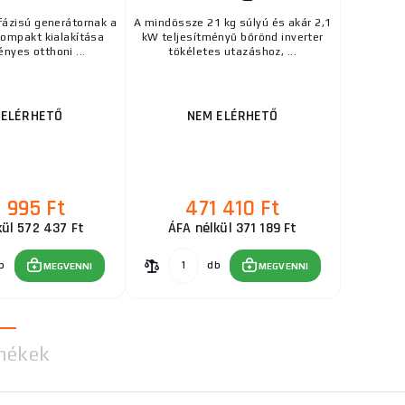
ázisú generátornak a
A mindössze 21 kg súlyú és akár 2,1
ompakt kialakítása
kW teljesítményű bőrönd inverter
ényes otthoni ...
tökéletes utazáshoz, ...
 ELÉRHETŐ
NEM ELÉRHETŐ
 995 Ft
471 410 Ft
kül 572 437 Ft
ÁFA nélkül 371 189 Ft
b
db
MEGVENNI
MEGVENNI
mékek