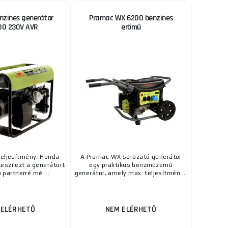
nzines generátor
Pramac WX 6200 benzines
00 230V AVR
erőmű
teljesítmény, Honda
A Pramac WX sorozatú generátor
eszi ezt a generátort
egy praktikus benzinüzemű
 partnerré mé ...
generátor, amely max. teljesítmén ...
 ELÉRHETŐ
NEM ELÉRHETŐ