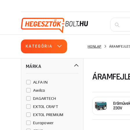
KATEGÓRIA
HONLAP
ÁRAMFEJLE
MÁRKA
ÁRAMFEJL
ALFA IN
Awilco
DAGARTECH
Erőműve
EXTOL CRAFT
230V
EXTOL PREMIUM
Europower