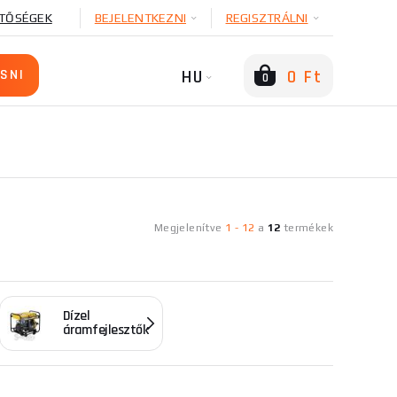
TŐSÉGEK
BEJELENTKEZNI
REGISZTRÁLNI
HU
0 Ft
0
Megjelenítve
1
-
12
a
12
termékek
Dízel
áramfejlesztők