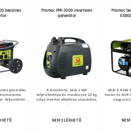
00 benzines
Pramac PMI 2000 inverteres
Pramac be
átor
generátor
ES80
zatú generátor
A kisméretű, akár 2 kW
Akár 6,4 kW 
benzinüzemű
teljesítményű és mindössze 22 kg
motor és AVR t
. teljesítmén ...
súlyú inverter alkalmas utazáshoz,
nagyszerű
...
RHETŐ
NEM ELÉRHETŐ
NEM