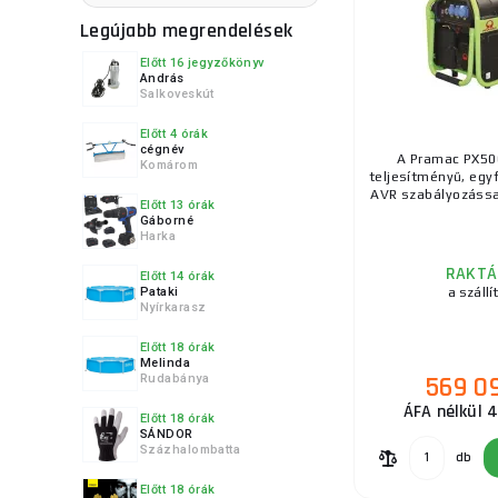
Legújabb megrendelések
Előtt 16 jegyzőkönyv
András
Salkoveskút
Előtt 4 órák
cégnév
A Pramac PX50
Komárom
teljesítményű, egy
AVR szabályozással
Előtt 13 órák
Gáborné
Harka
RAKTÁ
Előtt 14 órák
Pataki
a szállí
Nyírkarasz
Előtt 18 órák
Melinda
569 0
Rudabánya
ÁFA nélkül 
Előtt 18 órák
SÁNDOR
Százhalombatta
db
Előtt 18 órák