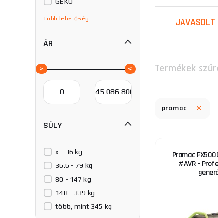
GEKO
GÜDE
Több
lehetőség
JAVASOLT
HERON
ÁR
Hahn & Sohn
Honda
Termékek szűr
Könner & Söhnen
MEDVED
Matabro
pramac
Pramac
SÚLY
Procraft
Scheppach
Tuson
x - 36 kg
Pramac PX500
#AVR - Profe
Unicraft®
36.6 - 79 kg
gener
VeGA
80 - 147 kg
148 - 339 kg
több, mint 345 kg