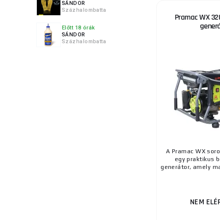
SÁNDOR
Százhalombatta
Pramac WX 32
gener
Előtt 18 órák
SÁNDOR
Százhalombatta
A Pramac WX soro
egy praktikus 
generátor, amely max
NEM ELÉ