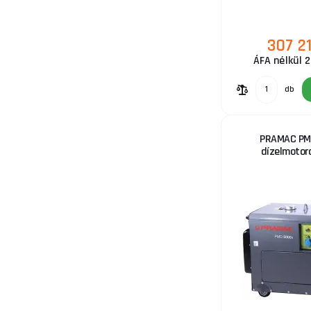
307 2
ÁFA nélkül 
db
PRAMAC PM
dízelmotor