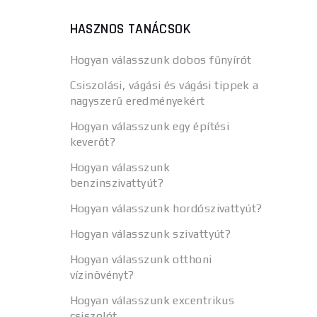
HASZNOS TANÁCSOK
Hogyan válasszunk dobos fűnyírót
Csiszolási, vágási és vágási tippek a
nagyszerű eredményekért
Hogyan válasszunk egy építési
keverőt?
Hogyan válasszunk
benzinszivattyút?
Hogyan válasszunk hordószivattyút?
Hogyan válasszunk szivattyút?
Hogyan válasszunk otthoni
vízinövényt?
Hogyan válasszunk excentrikus
csiszolót