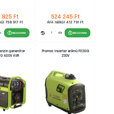
 825 Ft
524 245 Ft
kül 758 917 Ft
ÁFA nélkül 412 791 Ft
b
db
MEGVENNI
MEGVENNI
enzin generátor
Pramac Inverter erőmű P2200i
0 400V AVR
230V