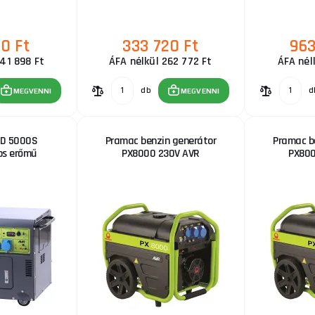
10 Ft
333 720 Ft
963
241 898 Ft
ÁFA nélkül 262 772 Ft
ÁFA nél
db
d
MEGVENNI
MEGVENNI
D 5000S
Pramac benzin generátor
Pramac b
os erőmű
PX8000 230V AVR
PX800