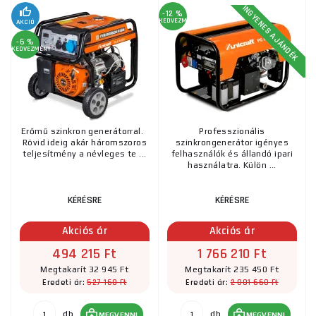
INGYENES AJÁNDÉK
-12 %
KEDVEZMÉNY
AKCIÓ
-6 %
KEDVEZMÉNY
Erőmű szinkron generátorral.
Professzionális
Rövid ideig akár háromszoros
szinkrongenerátor igényes
teljesítmény a névleges te ...
felhasználók és állandó ipari
használatra. Külön ...
KÉRÉSRE
KÉRÉSRE
Akciós ár
Akciós ár
494 215 Ft
1 766 210 Ft
Megtakarít 32 945 Ft
Megtakarít 235 450 Ft
527 160 Ft
2 001 660 Ft
Eredeti ár:
Eredeti ár:
db
db
MEGVENNI
MEGVENNI