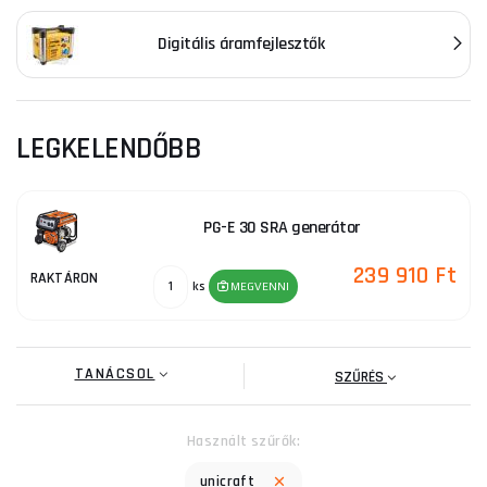
Digitális áramfejlesztők
LEGKELENDŐBB
PG-E 30 SRA generátor
239 910 Ft
RAKTÁRON
ks
MEGVENNI
TANÁCSOL
SZŰRÉS
Használt szűrők:
unicraft