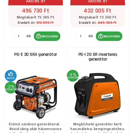
Akciós ár
Akciós ár
496 730 Ft
432 005 Ft
Megtakarít 15 365 Ft
Megtakarít 13 360 Ft
512 095 Ft
445 365 Ft
Eredeti ár:
Eredeti ár:
db
db
MEGVENNI
MEGVENNI
PG-E 30 SRA generátor
PG-I 20 SR inverteres
generátor
-6 %
KEDVEZMÉNY
AKCIÓ
-3 %
KEDVEZMÉNY
Erőmű szinkron generátorral.
Megbízható generátor kerti
Rövid ideig akár háromszoros
használatra, kempingezéshez,