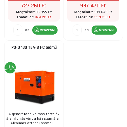
727 260 Ft
987 470 Ft
Megtakarít 96 955 Ft
Megtakarít 131 640 Ft
824 215 Ft
1 119 110 Ft
Eredeti ár:
Eredeti ár:
db
db
MEGVENNI
MEGVENNI
PG-D 130 TEA-S HC erőmű
-12 %
KEDVEZMÉNY
A generátor alkalmas tartalék
áramforrásként a ház számára.
Alkalmas otthoni áramell ...