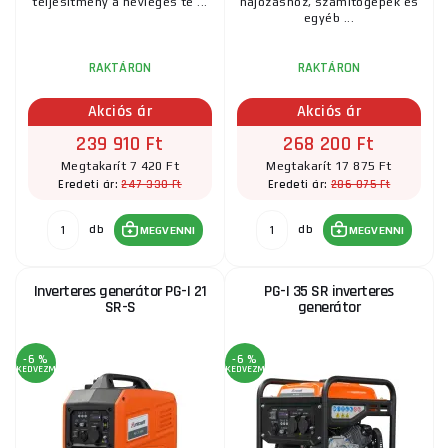
teljesítmény a névleges te ...
hajózáshoz, számítógépek és
egyéb ...
RAKTÁRON
RAKTÁRON
Akciós ár
Akciós ár
239 910 Ft
268 200 Ft
Megtakarít 7 420 Ft
Megtakarít 17 875 Ft
247 330 Ft
286 075 Ft
Eredeti ár:
Eredeti ár:
db
db
MEGVENNI
MEGVENNI
Inverteres generátor PG-I 21
PG-I 35 SR inverteres
SR-S
generátor
-6 %
-6 %
KEDVEZMÉNY
KEDVEZMÉNY