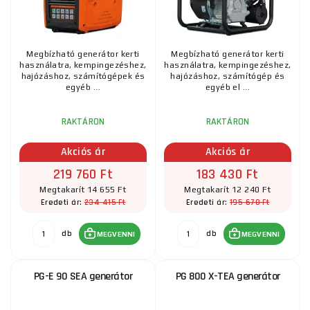
Megbízható generátor kerti
Megbízható generátor kerti
használatra, kempingezéshez,
használatra, kempingezéshez,
hajózáshoz, számítógépek és
hajózáshoz, számítógép és
egyéb ...
egyéb el ...
RAKTÁRON
RAKTÁRON
Akciós ár
Akciós ár
219 760 Ft
183 430 Ft
Megtakarít 14 655 Ft
Megtakarít 12 240 Ft
234 415 Ft
195 670 Ft
Eredeti ár:
Eredeti ár:
db
db
MEGVENNI
MEGVENNI
PG-E 90 SEA generátor
PG 800 X-TEA generátor