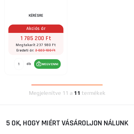
KÉRÉSRE
Akciós ár
1 785 200 Ft
Megtakarít 237 980 Ft
2 023 180 Ft
Eredeti ár:
db
MEGVENNI
Megjelenítve
11 a
11
termékek
5 OK, HOGY MIÉRT VÁSÁROLJON NÁLUNK