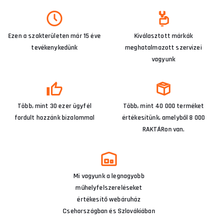
Ezen a szakterületen már 15 éve
Kiválasztott márkák
tevékenykedünk
meghatalmazott szervizei
vagyunk
Több, mint 30 ezer ügyfél
Több, mint 40 000 terméket
fordult hozzánk bizalommal
értékesítünk, amelyből 8 000
RAKTÁRon van.
Mi vagyunk a legnagyobb
műhelyfelszereléseket
értékesítő webáruház
Csehországban és Szlovákiában