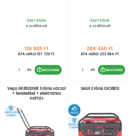
RAKTÁRON
RAKTÁRON
a szállítónál
a szállítónál
136 805 Ft
284 460 Ft
ÁFA nélkül 107 720 Ft
ÁFA nélkül 223 984 Ft
db
db
MEGVENNI
MEGVENNI
Vega GK8500WE Erőmű vázzal
VeGA Erőmű GK3800
+ kerekekkel + elektromos
indítás
ENGEDÉLYEZETT
AKCIÓ
SZERVIZ
ENGEDÉLYEZETT
SZERVIZ