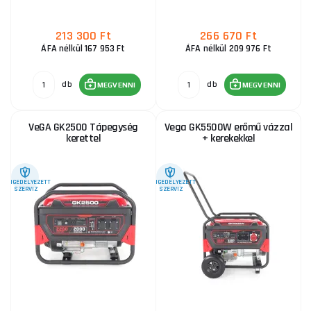
213 300 Ft
266 670 Ft
ÁFA nélkül 167 953 Ft
ÁFA nélkül 209 976 Ft
db
db
MEGVENNI
MEGVENNI
VeGA GK2500 Tápegység
Vega GK5500W erőmű vázzal
kerettel
+ kerekekkel
ENGEDÉLYEZETT
ENGEDÉLYEZETT
SZERVIZ
SZERVIZ