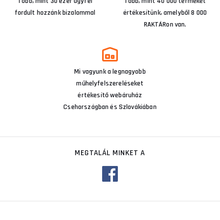
Több, mint 30 ezer ügyfél
Több, mint 40 000 terméket
fordult hozzánk bizalommal
értékesítünk, amelyből 8 000
RAKTÁRon van.
Mi vagyunk a legnagyobb
műhelyfelszereléseket
értékesítő webáruház
Csehországban és Szlovákiában
MEGTALÁL MINKET A