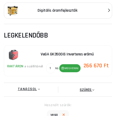
Digitális áramfejlesztők
LEGKELENDŐBB
VeGA GK3500iS Inverteres erőmű
266 670 Ft
RAKTÁRON
a szállítónál
ks
MEGVENNI
TANÁCSOL
SZŰRÉS
Használt szűrők:
vega