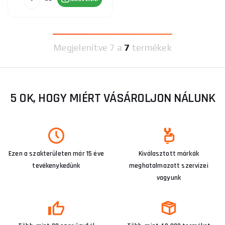
Megjelenítve
7 a
7
termékek
5 OK, HOGY MIÉRT VÁSÁROLJON NÁLUNK
Ezen a szakterületen már 15 éve
Kiválasztott márkák
tevékenykedünk
meghatalmazott szervizei
vagyunk