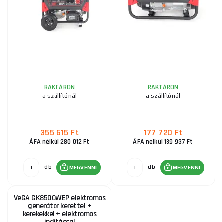
RAKTÁRON
RAKTÁRON
a szállítónál
a szállítónál
355 615 Ft
177 720 Ft
ÁFA nélkül 280 012 Ft
ÁFA nélkül 139 937 Ft
db
db
MEGVENNI
MEGVENNI
VeGA GK8500WEP elektromos
generátor kerettel +
kerekekkel + elektromos
indítással