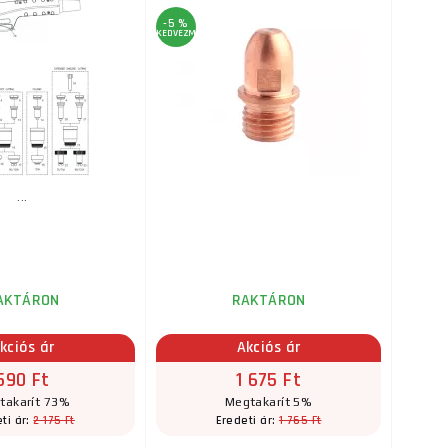
-5 %
KEDVEZMÉNY
...
AKTÁRON
RAKTÁRON
kciós ár
Akciós ár
590 Ft
1 675 Ft
takarít 73%
Megtakarít 5%
2 175 Ft
1 765 Ft
ti ár:
Eredeti ár: