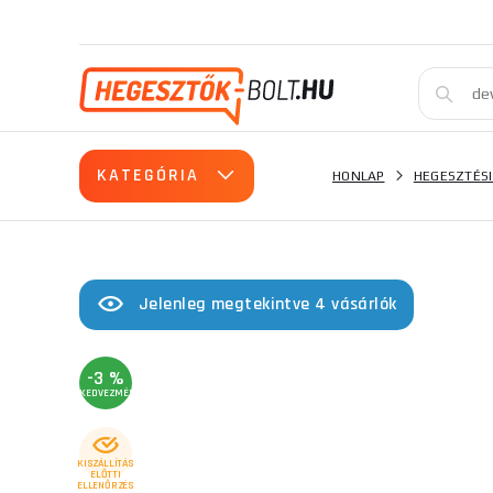
KATEGÓRIA
HONLAP
HEGESZTÉSI
Jelenleg megtekintve 4 vásárlók
-3 %
KEDVEZMÉNY
KISZÁLLÍTÁS
ELŐTTI
ELLENŐRZÉS