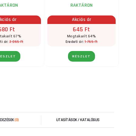
AKTÁRON
RAKTÁRON
kciós ár
Akciós ár
680 Ft
645 Ft
takarít 67%
Megtakarít 64%
2 065 Ft
1 765 Ft
ti ár:
Eredeti ár:
RÉSZLET
RÉSZLET
RDEZÉSEK
(0)
UTASÍTÁSOK / KATALÓGUS