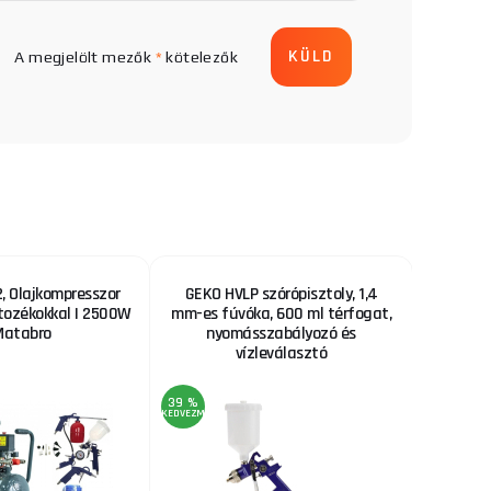
A megjelölt mezők
*
kötelezők
 Olajkompresszor
GEKO HVLP szórópisztoly, 1,4
Fűrészl
rtozékokkal | 2500W
mm-es fúvóka, 600 ml térfogat,
Matabro
nyomásszabályozó és
vízleválasztó
39 %
22 %
KEDVEZMÉNY
KEDVEZMÉNY