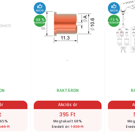
AKCIÓ
AKCIÓ
-68 %
-73 %
KEDVEZMÉNY
KEDVEZMÉNY
...
ON
RAKTÁRON
R
ár
Akciós ár
A
t
395 Ft
 65%
Megtakarít 68%
Meg
640 Ft
1 230 Ft
Eredeti ár:
Erede