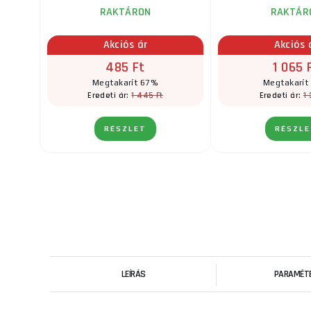
RAKTÁRON
RAKTÁR
Akciós ár
Akciós 
485 Ft
1 065 
Megtakarít 67%
Megtakarít
1 445 Ft
1 
Eredeti ár:
Eredeti ár:
RÉSZLET
RÉSZL
LEÍRÁS
PARAMÉT