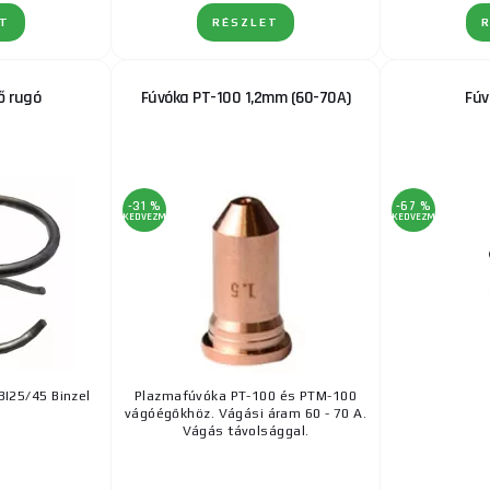
ET
RÉSZLET
ő rugó
Fúvóka PT-100 1,2mm (60-70A)
Fúv
-31 %
-67 %
KEDVEZMÉNY
KEDVEZMÉNY
BI25/45 Binzel
Plazmafúvóka PT-100 és PTM-100
vágóégőkhöz. Vágási áram 60 - 70 A.
Vágás távolsággal.