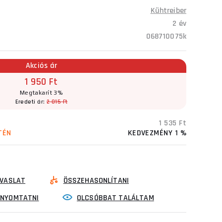
Kühtreiber
2 év
068710075k
Akciós ár
1 950 Ft
Megtakarít 3%
Eredeti ár:
2 015 Ft
1 535 Ft
TÉN
KEDVEZMÉNY 1 %
VASLAT
ÖSSZEHASONLÍTANI
INYOMTATNI
OLCSÓBBAT TALÁLTAM