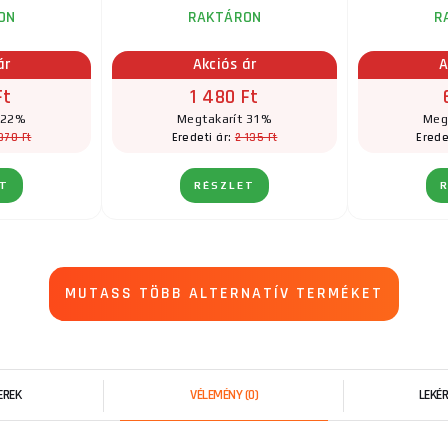
ON
RAKTÁRON
R
ár
Akciós ár
A
Ft
1 480 Ft
 22%
Megtakarít 31%
Meg
370 Ft
2 135 Ft
Eredeti ár:
Erede
ET
RÉSZLET
MUTASS TÖBB ALTERNATÍV TERMÉKET
EREK
VÉLEMÉNY
(0)
LEKÉ