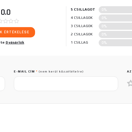
0%
0.0
5 CSILLAGOT
0%
4 CSILLAGOK
0%
3 CSILLAGOK
K ÉRTÉKELÉSE
0%
2 CSILLAGOK
0%
lte
0 vásárlók
1 CSILLAG
E-MAIL CÍM
*
(nem kerül közzétételre)
AZ