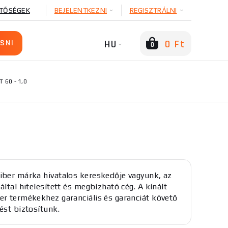
TŐSÉGEK
BEJELENTKEZNI
REGISZTRÁLNI
HU
0 Ft
0
 60 - 1,0
iber márka hivatalos kereskedője vagyunk, az
által hitelesített és megbízható cég. A kínált
er termékekhez garanciális és garanciát követő
ést biztosítunk.