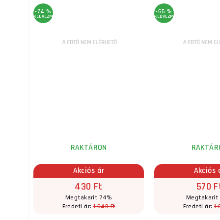
-74 %
-65 %
KEDVEZMÉNY
KEDVEZMÉNY
RAKTÁRON
RAKTÁR
Akciós ár
Akciós 
430 Ft
570 F
Megtakarít 74%
Megtakarít
1 640 Ft
1 
Eredeti ár:
Eredeti ár: