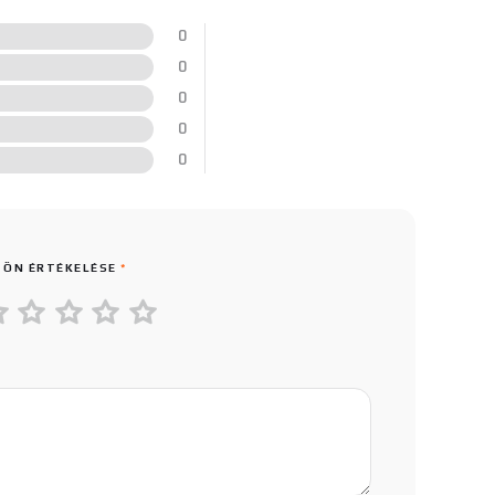
0
0
0
0
0
 ÖN ÉRTÉKELÉSE
*