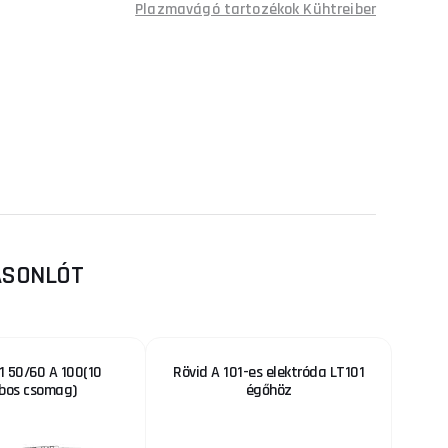
Plazmavágó tartozékok Kühtreiber
HASONLÓT
,1 50/60 A 100(10
Rövid A 101-es elektróda LT101
bos csomag)
égőhöz