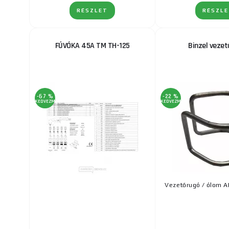
RÉSZLET
RÉSZL
FÚVÓKA 45A TM TH-125
Binzel vezet
-67 %
-22 %
KEDVEZMÉNY
KEDVEZMÉNY
Vezetőrugó / ólom A