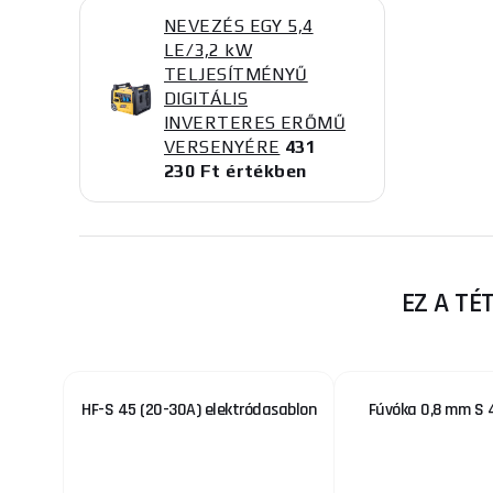
NEVEZÉS EGY 5,4
LE/3,2 kW
TELJESÍTMÉNYŰ
DIGITÁLIS
INVERTERES ERŐMŰ
VERSENYÉRE
431
230 Ft értékben
EZ A TÉ
HF-S 45 (20-30A) elektródasablon
Fúvóka 0,8 mm S 