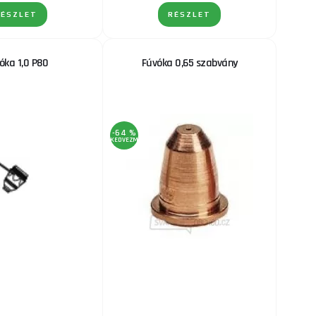
RÉSZLET
RÉSZLET
óka 1,0 P80
Fúvóka 0,65 szabvány
-64 %
KEDVEZMÉNY