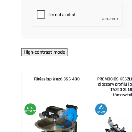
High-contrast mode
ekhez
Fűrészlap élező GSS 400
PROMÓCIÓS KÉSZLE
alacsony profilú ja
TA253 3t M
támaszték
6 %
KEDVEZMÉNY
AKCIÓ