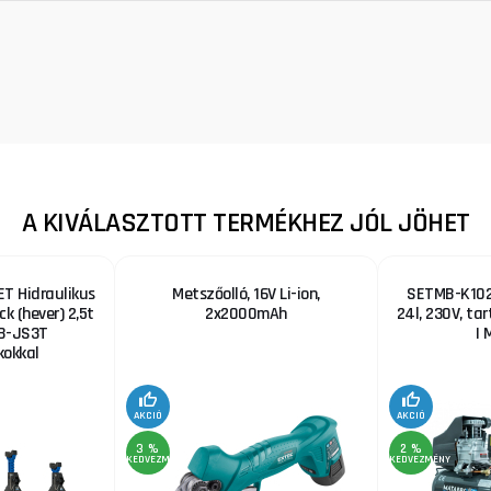
A KIVÁLASZTOTT TERMÉKHEZ JÓL JÖHET
T Hidraulikus
Metszőolló, 16V Li-ion,
SETMB-K102,
ck (hever) 2,5t
2x2000mAh
24l, 230V, ta
B-JS3T
| 
okkal
AKCIÓ
AKCIÓ
3 %
2 %
KEDVEZMÉNY
KEDVEZMÉNY