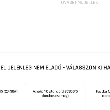
TOVÁBBI MODELLEK
TEL JELENLEG NEM ELADÓ - VÁLASSZON KI 
45 (20-30A)
Fúvóka 1,0 standard SCB50(5
Fúvóka 1
darabos csomag)
dara