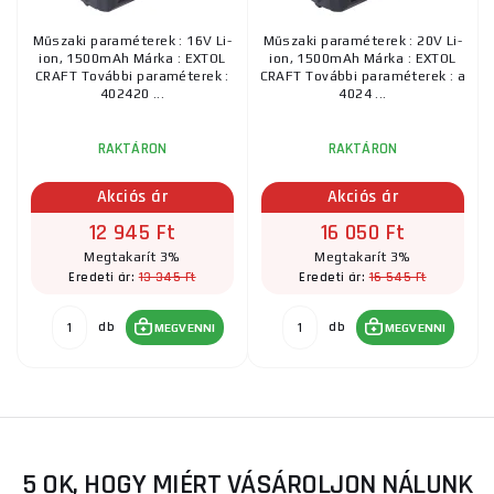
Műszaki paraméterek : 16V Li-
Műszaki paraméterek : 20V Li-
ion, 1500mAh Márka : EXTOL
ion, 1500mAh Márka : EXTOL
CRAFT További paraméterek :
CRAFT További paraméterek : a
402420 ...
4024 ...
RAKTÁRON
RAKTÁRON
Akciós ár
Akciós ár
12 945 Ft
16 050 Ft
Megtakarít 3%
Megtakarít 3%
13 345 Ft
16 545 Ft
Eredeti ár:
Eredeti ár:
db
db
MEGVENNI
MEGVENNI
5 OK, HOGY MIÉRT VÁSÁROLJON NÁLUNK