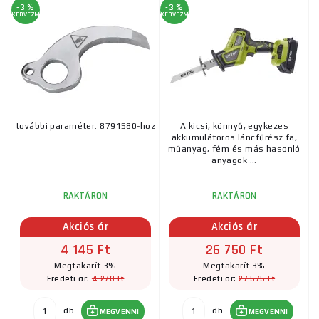
-3 %
-3 %
KEDVEZMÉNY
KEDVEZMÉNY
további paraméter: 8791580-hoz
A kicsi, könnyű, egykezes
akkumulátoros láncfűrész fa,
műanyag, fém és más hasonló
anyagok ...
RAKTÁRON
RAKTÁRON
Akciós ár
Akciós ár
4 145 Ft
26 750 Ft
Megtakarít 3%
Megtakarít 3%
4 270 Ft
27 575 Ft
Eredeti ár:
Eredeti ár:
db
db
MEGVENNI
MEGVENNI