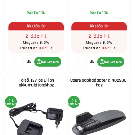
RAKTÁRON
RAKTÁRON
Akciós ár
Akciós ár
2 935 Ft
2 935 Ft
Megtakarít 3%
Megtakarít 3%
3 025 Ft
3 025 Ft
Eredeti ár:
Eredeti ár:
db
db
MEGVENNI
MEGVENNI
Töltő, 12V-os Li-ion
Csere papíradapter a 402900-
akkumulátorokhoz
hoz
-3 %
-3 %
KEDVEZMÉNY
KEDVEZMÉNY