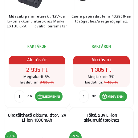
Műszaki paraméterek : 12V-os
Csere papíradapter a 402900-as
Li-ion akkumulátorokhoz Márka :
tűzőgéphez/szegezőgéphez.
EXTOL CRAFT További paraméter
...
RAKTÁRON
RAKTÁRON
Akciós ár
Akciós ár
2 935 Ft
1 385 Ft
Megtakarít 3%
Megtakarít 3%
3 025 Ft
1 425 Ft
Eredeti ár:
Eredeti ár:
db
db
MEGVENNI
MEGVENNI
Újratölthető akkumulátor, 12V
Töltő, 20V Li-ion
Li-ion, 1300mAh
akkumulátorokhoz
-3 %
-3 %