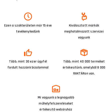
Ezen a szakterületen már 15 éve
Kiválasztott márkák
tevékenykedünk
meghatalmazott szervizei
vagyunk
Több, mint 30 ezer ügyfél
Több, mint 40 000 terméket
fordult hozzánk bizalommal
értékesítünk, amelyből 8 000
RAKTÁRon van.
Mi vagyunk a legnagyobb
műhelyfelszereléseket
értékesítő webáruház