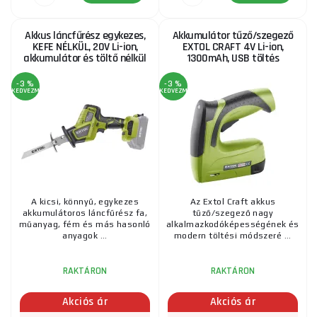
Akkus láncfűrész egykezes,
Akkumulátor tűző/szegező
KEFE NÉLKÜL, 20V Li-ion,
EXTOL CRAFT 4V Li-ion,
akkumulátor és töltő nélkül
1300mAh, USB töltés
-3 %
-3 %
KEDVEZMÉNY
KEDVEZMÉNY
A kicsi, könnyű, egykezes
Az Extol Craft akkus
akkumulátoros láncfűrész fa,
tűző/szegező nagy
műanyag, fém és más hasonló
alkalmazkodóképességének és
anyagok ...
modern töltési módszeré ...
RAKTÁRON
RAKTÁRON
Akciós ár
Akciós ár