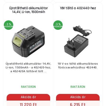
Újratölthető akkumulátor
18V töltő a 402440-hez
14,4V, Li-ion, 1500mAh
-3 %
-3 %
KEDVEZMÉNY
KEDVEZMÉNY
Újratölthető akkumulátor 14,4V,
18 V-os töltő akkumulátoros
Li-ion, 1500mAh - a 402420-hoz,
fúrócsavarhúzóhoz 402440.
a 402420A töltővel tölt ...
RAKTÁRON
RAKTÁRON
Akciós ár
Akciós ár
11 220 Ft
6 215 Ft