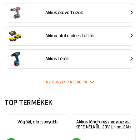
Akkus csavarhúzók
Akkumulátorok és töltők
Akkus fúrók
Akkus szerszámok előnyös szettben
AZ ÖSSZES KATEGÓRIA
TOP TERMÉKEK
Vágóél, alacsonyabb
Akkus láncfűrész egykezes,
KEFE NÉLKÜL, 20V Li-ion, 2Ah