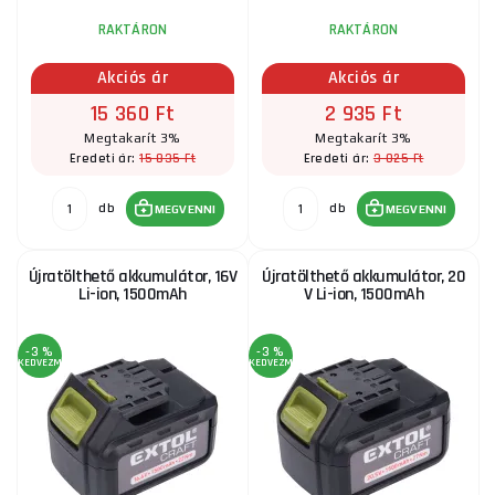
RAKTÁRON
RAKTÁRON
Akciós ár
Akciós ár
15 360 Ft
2 935 Ft
Megtakarít 3%
Megtakarít 3%
15 835 Ft
3 025 Ft
Eredeti ár:
Eredeti ár:
db
db
MEGVENNI
MEGVENNI
Újratölthető akkumulátor, 16V
Újratölthető akkumulátor, 20
Li-ion, 1500mAh
V Li-ion, 1500mAh
-3 %
-3 %
KEDVEZMÉNY
KEDVEZMÉNY