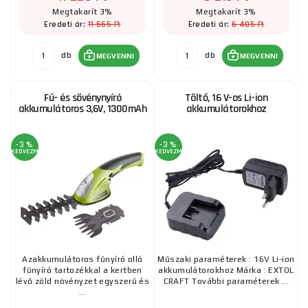
Megtakarít 3%
Megtakarít 3%
11 565 Ft
6 405 Ft
Eredeti ár:
Eredeti ár:
db
db
MEGVENNI
MEGVENNI
Fű- és sövénynyíró
Töltő, 16 V-os Li-ion
akkumulátoros 3,6V, 1300mAh
akkumulátorokhoz
-3 %
-3 %
KEDVEZMÉNY
KEDVEZMÉNY
Azakkumulátoros fűnyíró olló
Műszaki paraméterek : 16V Li-ion
fűnyíró tartozékkal a kertben
akkumulátorokhoz Márka : EXTOL
lévő zöld növényzet egyszerű és
CRAFT További paraméterek ...
...