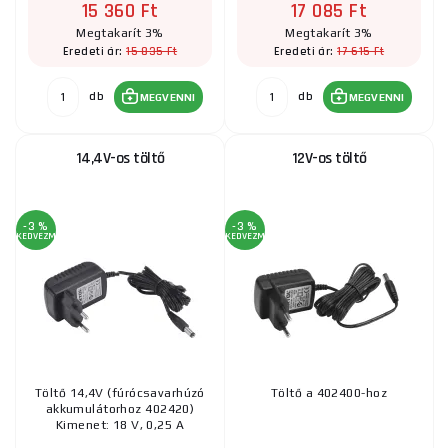
15 360 Ft
17 085 Ft
Megtakarít 3%
Megtakarít 3%
15 835 Ft
17 615 Ft
Eredeti ár:
Eredeti ár:
db
db
MEGVENNI
MEGVENNI
14,4V-os töltő
12V-os töltő
-3 %
-3 %
KEDVEZMÉNY
KEDVEZMÉNY
Töltő 14,4V (fúrócsavarhúzó
Töltő a 402400-hoz
akkumulátorhoz 402420)
Kimenet: 18 V, 0,25 A