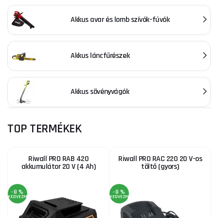
Akkus avar és lomb szívók-fúvók
Akkus láncfűrészek
Akkus sövényvágók
TOP TERMÉKEK
Riwall PRO RAB 420
Riwall PRO RAC 220 20 V-os
akkumulátor 20 V (4 Ah)
töltő (gyors)
-8 %
-8 %
KEDVEZMÉNY
KEDVEZMÉNY