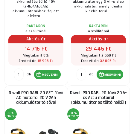
akkumulátortöltő 40V
akkumulátor egy 2 Ah-s alap
(24h,4Ah,6Ah)
akkumulátor, amely ideális
akkumulátorokhoz, fejlett
kisebb terül ...
elektro ...
RAKTÁRON
RAKTÁRON
a szállítónál
a szállítónál
Akciós ár
Akciós ár
14 715 Ft
29 445 Ft
Megtakarít 8%
Megtakarít 2 560 Ft
15 995 Ft
32 005 Ft
Eredeti ár:
Eredeti ár:
db
db
MEGVENNI
MEGVENNI
Riwall PRO RABL 20 SET Fúvó
Riwall PRO RABL 20 fúvó 20 V-
AC motorral 20 V 2Ah
os Accu motorral
akkumulátor töltővel
(akkumulátor és töltő nélkül)
-8 %
-8 %
KEDVEZMÉNY
KEDVEZMÉNY