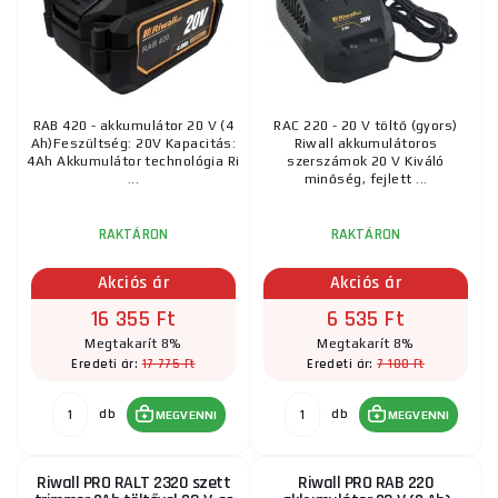
RAB 420 - akkumulátor 20 V (4
RAC 220 - 20 V töltő (gyors)
Ah)Feszültség: 20V Kapacitás:
Riwall akkumulátoros
4Ah Akkumulátor technológia Ri
szerszámok 20 V Kiváló
...
minőség, fejlett ...
RAKTÁRON
RAKTÁRON
Akciós ár
Akciós ár
16 355 Ft
6 535 Ft
Megtakarít 8%
Megtakarít 8%
17 775 Ft
7 100 Ft
Eredeti ár:
Eredeti ár:
db
db
MEGVENNI
MEGVENNI
Riwall PRO RALT 2320 szett
Riwall PRO RAB 220