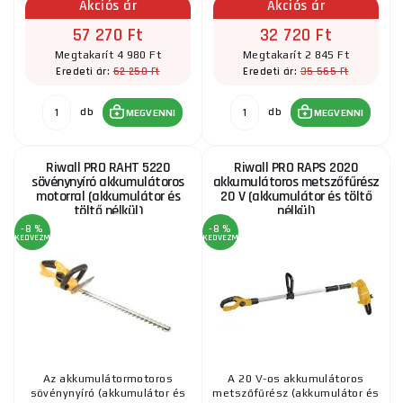
Akciós ár
Akciós ár
57 270 Ft
32 720 Ft
Megtakarít 4 980 Ft
Megtakarít 2 845 Ft
62 250 Ft
35 565 Ft
Eredeti ár:
Eredeti ár:
db
db
MEGVENNI
MEGVENNI
Riwall PRO RAHT 5220
Riwall PRO RAPS 2020
sövénynyíró akkumulátoros
akkumulátoros metszőfűrész
motorral (akkumulátor és
20 V (akkumulátor és töltő
töltő nélkül)
nélkül)
-8 %
-8 %
KEDVEZMÉNY
KEDVEZMÉNY
Az akkumulátormotoros
A 20 V-os akkumulátoros
sövénynyíró (akkumulátor és
metszőfűrész (akkumulátor és