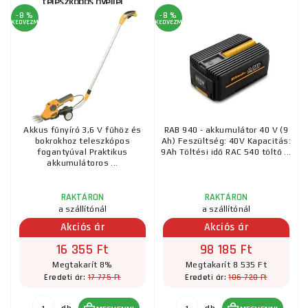
teleszkópos nyéllel
-8 %
-8 %
KEDVEZMÉNY
KEDVEZMÉNY
Akkus fűnyíró 3,6 V fűhöz és
RAB 940 - akkumulátor 40 V (9
bokrokhoz teleszkópos
Ah) Feszültség: 40V Kapacitás:
fogantyúval Praktikus
9Ah Töltési idő RAC 540 töltő ...
akkumulátoros ...
RAKTÁRON
RAKTÁRON
a szállítónál
a szállítónál
Akciós ár
Akciós ár
16 355 Ft
98 185 Ft
Megtakarít 8%
Megtakarít 8 535 Ft
17 775 Ft
106 720 Ft
Eredeti ár:
Eredeti ár: