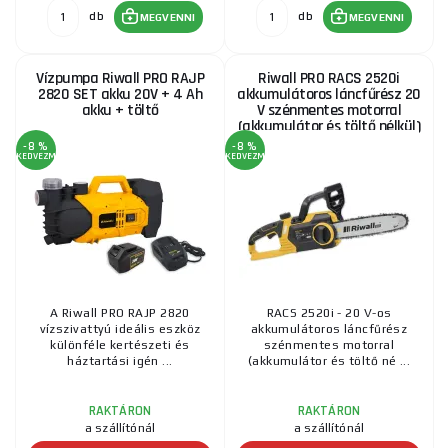
db
db
MEGVENNI
MEGVENNI
Vízpumpa Riwall PRO RAJP
Riwall PRO RACS 2520i
2820 SET akku 20V + 4 Ah
akkumulátoros láncfűrész 20
akku + töltő
V szénmentes motorral
(akkumulátor és töltő nélkül)
-8 %
-8 %
KEDVEZMÉNY
KEDVEZMÉNY
A Riwall PRO RAJP 2820
RACS 2520i - 20 V-os
vízszivattyú ideális eszköz
akkumulátoros láncfűrész
különféle kertészeti és
szénmentes motorral
háztartási igén ...
(akkumulátor és töltő né ...
RAKTÁRON
RAKTÁRON
a szállítónál
a szállítónál