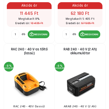
Akciós ár
Akciós ár
11 445 Ft
62 180 Ft
Megtakarít 8%
Megtakarít 5 405 Ft
12 435 Ft
67 585 Ft
Eredeti ár:
Eredeti ár:
db
db
MEGVENNI
MEGVENNI
RAC 240 - 40 V-os töltő
RAB 240 - 40 V (2 Ah)
(lassú)
akkumulátor
-8 %
-8 %
KEDVEZMÉNY
KEDVEZMÉNY
RAC 240 - 40V (lassú)
ARAB 240 - 40 V (2 Ah)