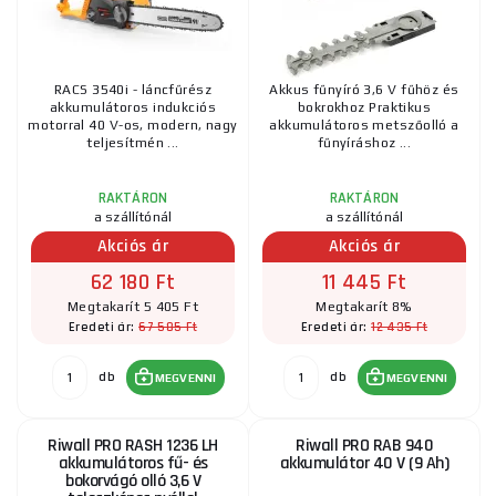
RACS 3540i - láncfűrész
Akkus fűnyíró 3,6 V fűhöz és
akkumulátoros indukciós
bokrokhoz Praktikus
motorral 40 V-os, modern, nagy
akkumulátoros metszőolló a
teljesítmén ...
fűnyíráshoz ...
RAKTÁRON
RAKTÁRON
a szállítónál
a szállítónál
Akciós ár
Akciós ár
62 180 Ft
11 445 Ft
Megtakarít 5 405 Ft
Megtakarít 8%
67 585 Ft
12 435 Ft
Eredeti ár:
Eredeti ár:
db
db
MEGVENNI
MEGVENNI
Riwall PRO RASH 1236 LH
Riwall PRO RAB 940
akkumulátoros fű- és
akkumulátor 40 V (9 Ah)
bokorvágó olló 3,6 V