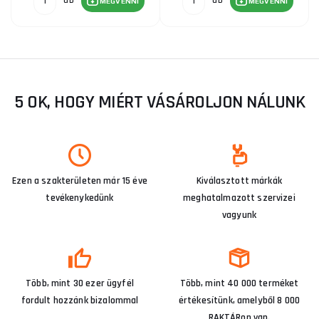
db
db
MEGVENNI
MEGVENNI
5 OK, HOGY MIÉRT VÁSÁROLJON NÁLUNK
Ezen a szakterületen már 15 éve
Kiválasztott márkák
tevékenykedünk
meghatalmazott szervizei
vagyunk
Több, mint 30 ezer ügyfél
Több, mint 40 000 terméket
fordult hozzánk bizalommal
értékesítünk, amelyből 8 000
RAKTÁRon van.