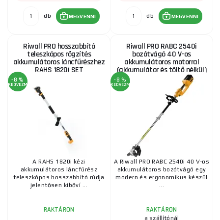
db
db
MEGVENNI
MEGVENNI
Riwall PRO hosszabbító
Riwall PRO RABC 2540i
teleszkópos rögzítés
bozótvágó 40 V-os
akkumulátoros láncfűrészhez
akkumulátoros motorral
RAHS 1820i SET
(akkumulátor és töltő nélkül)
-8 %
-8 %
KEDVEZMÉNY
KEDVEZMÉNY
A RAHS 1820i kézi
A Riwall PRO RABC 2540i 40 V-os
akkumulátoros láncfűrész
akkumulátoros bozótvágó egy
teleszkópos hosszabbító rúdja
modern és ergonomikus készül
jelentősen kibőví ...
...
RAKTÁRON
RAKTÁRON
a szállítónál