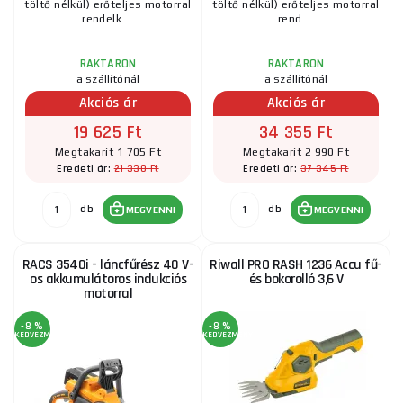
töltő nélkül) erőteljes motorral
töltő nélkül) erőteljes motorral
rendelk ...
rend ...
RAKTÁRON
RAKTÁRON
a szállítónál
a szállítónál
Akciós ár
Akciós ár
19 625 Ft
34 355 Ft
Megtakarít 1 705 Ft
Megtakarít 2 990 Ft
21 330 Ft
37 345 Ft
Eredeti ár:
Eredeti ár:
db
db
MEGVENNI
MEGVENNI
RACS 3540i - láncfűrész 40 V-
Riwall PRO RASH 1236 Accu fű-
os akkumulátoros indukciós
és bokorolló 3,6 V
motorral
-8 %
-8 %
KEDVEZMÉNY
KEDVEZMÉNY