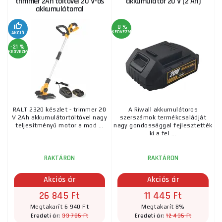
trimmer 2Ah töltővel 20 V-os
akkumulátor 20 V (2 Ah)
akkumulátorral
-8 %
KEDVEZMÉNY
AKCIÓ
-21 %
KEDVEZMÉNY
RALT 2320 készlet - trimmer 20
A Riwall akkumulátoros
V 2Ah akkumulátortöltővel nagy
szerszámok termékcsaládját
teljesítményű motor a mod ...
nagy gondossággal fejlesztették
ki a fel ...
RAKTÁRON
RAKTÁRON
Akciós ár
Akciós ár
26 845 Ft
11 445 Ft
Megtakarít 6 940 Ft
Megtakarít 8%
33 785 Ft
12 435 Ft
Eredeti ár:
Eredeti ár: