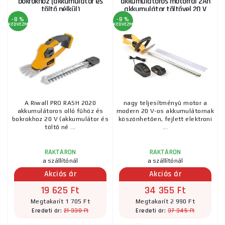
bokrokhoz (akkumulátor és
akkumulátoros motorral 2Ah
töltő nélkül)
akkumulátor töltővel 20 V
-8 %
-8 %
KEDVEZMÉNY
KEDVEZMÉNY
A Riwall PRO RASH 2020
nagy teljesítményű motor a
akkumulátoros olló fűhöz és
modern 20 V-os akkumulátornak
bokrokhoz 20 V (akkumulátor és
köszönhetően, fejlett elektroni
töltő né ...
...
RAKTÁRON
RAKTÁRON
a szállítónál
a szállítónál
Akciós ár
Akciós ár
19 625 Ft
34 355 Ft
Megtakarít 1 705 Ft
Megtakarít 2 990 Ft
21 330 Ft
37 345 Ft
Eredeti ár:
Eredeti ár: