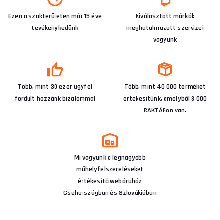
Ezen a szakterületen már 15 éve
Kiválasztott márkák
tevékenykedünk
meghatalmazott szervizei
vagyunk
Több, mint 30 ezer ügyfél
Több, mint 40 000 terméket
fordult hozzánk bizalommal
értékesítünk, amelyből 8 000
RAKTÁRon van.
Mi vagyunk a legnagyobb
műhelyfelszereléseket
értékesítő webáruház
Csehországban és Szlovákiában