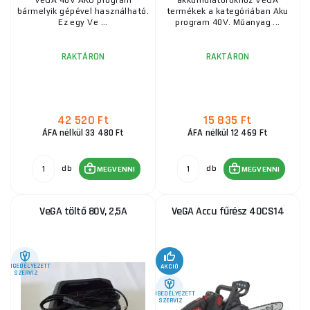
VeGA 40V AKU program
akkumulátorokhoz VeGA
bármelyik gépével használható.
termékek a kategóriában Aku
Ez egy Ve ...
program 40V. Műanyag ...
RAKTÁRON
RAKTÁRON
42 520 Ft
15 835 Ft
ÁFA nélkül 33 480 Ft
ÁFA nélkül 12 469 Ft
db
db
MEGVENNI
MEGVENNI
VeGA töltő 80V, 2,5A
VeGA Accu fűrész 40CS14
ENGEDÉLYEZETT
AKCIÓ
SZERVIZ
ENGEDÉLYEZETT
SZERVIZ