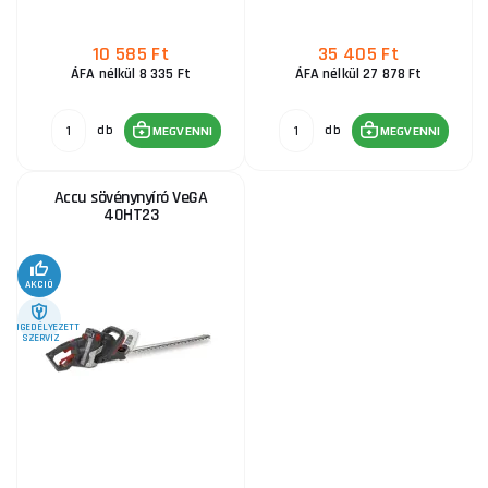
10 585 Ft
35 405 Ft
ÁFA nélkül 8 335 Ft
ÁFA nélkül 27 878 Ft
db
db
MEGVENNI
MEGVENNI
Accu sövénynyíró VeGA
40HT23
AKCIÓ
ENGEDÉLYEZETT
SZERVIZ