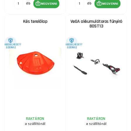
db
db
MEGVENNI
MEGVENNI
Kés terelőlap
VeGA akkumulátoros fűnyíró
80ST13
ENGEDÉLYEZETT
ENGEDÉLYEZETT
SZERVIZ
SZERVIZ
RAKTÁRON
RAKTÁRON
a szállítónál
a szállítónál