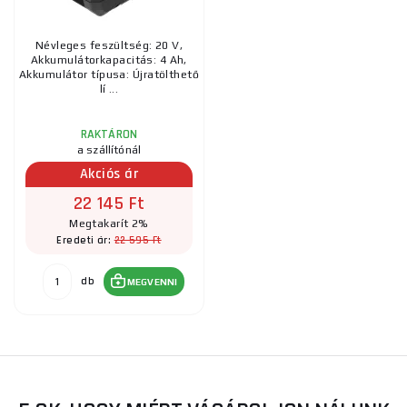
Névleges feszültség: 20 V,
Akkumulátorkapacitás: 4 Ah,
Akkumulátor típusa: Újratölthető
lí ...
RAKTÁRON
a szállítónál
Akciós ár
22 145 Ft
Megtakarít 2%
22 595 Ft
Eredeti ár:
db
MEGVENNI