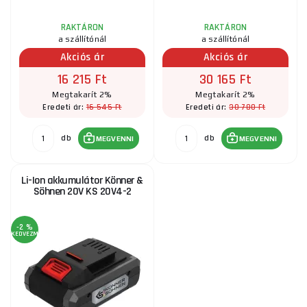
RAKTÁRON
RAKTÁRON
a szállítónál
a szállítónál
Akciós ár
Akciós ár
16 215 Ft
30 165 Ft
Megtakarít 2%
Megtakarít 2%
16 545 Ft
30 780 Ft
Eredeti ár:
Eredeti ár:
db
db
MEGVENNI
MEGVENNI
Li-Ion akkumulátor Könner &
Söhnen 20V KS 20V4-2
-2 %
KEDVEZMÉNY