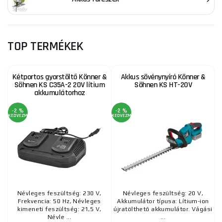
TOP TERMÉKEK
Kétportos gyorstöltő Könner &
Akkus sövénynyíró Könner &
Söhnen KS C35A-2 20V lítium
Söhnen KS HT-20V
akkumulátorhoz
-2 %
-2 %
KEDVEZMÉNY
KEDVEZMÉNY
Névleges feszültség: 230 V,
Névleges feszültség: 20 V,
Frekvencia: 50 Hz, Névleges
Akkumulátor típusa: Lítium-ion
kimeneti feszültség: 21,5 V,
újratölthető akkumulátor. Vágási
Névle ...
...