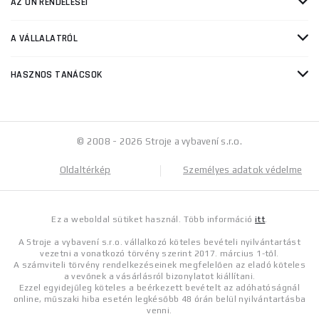
AZ ÖN RENDELÉSEI
A VÁLLALATRÓL
HASZNOS TANÁCSOK
© 2008 - 2026 Stroje a vybavení s.r.o.
Oldaltérkép
Személyes adatok védelme
Ez a weboldal sütiket használ. Több információ
itt
.
A Stroje a vybavení s.r.o. vállalkozó köteles bevételi nyilvántartást
vezetni a vonatkozó törvény szerint 2017. március 1-től.
A számviteli törvény rendelkezéseinek megfelelően az eladó köteles
a vevőnek a vásárlásról bizonylatot kiállítani.
Ezzel egyidejűleg köteles a beérkezett bevételt az adóhatóságnál
online, műszaki hiba esetén legkésőbb 48 órán belül nyilvántartásba
venni.