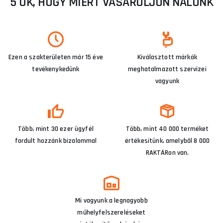
5 OK, HOGY MIÉRT VÁSÁROLJON NÁLUNK
Ezen a szakterületen már 15 éve
Kiválasztott márkák
tevékenykedünk
meghatalmazott szervizei
vagyunk
Több, mint 30 ezer ügyfél
Több, mint 40 000 terméket
fordult hozzánk bizalommal
értékesítünk, amelyből 8 000
RAKTÁRon van.
Mi vagyunk a legnagyobb
műhelyfelszereléseket