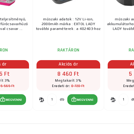
teljesítményű,
műszaki adatok : 12V Li-ion,
műszaki ad
 fúrócsavarhúzó
2000mAh márka : EXTOL LADY
akkumulátorhoz
al csavar ...
további paraméterek : a 402403-hoz
LADY tovább
RON
RAKTÁRON
R
s ár
Akciós ár
A
5 Ft
8 460 Ft
5
ít 3%
Megtakarít 3%
Meg
35 565 Ft
8 720 Ft
Eredeti ár:
Eredet
db
d
MEGVENNI
MEGVENNI