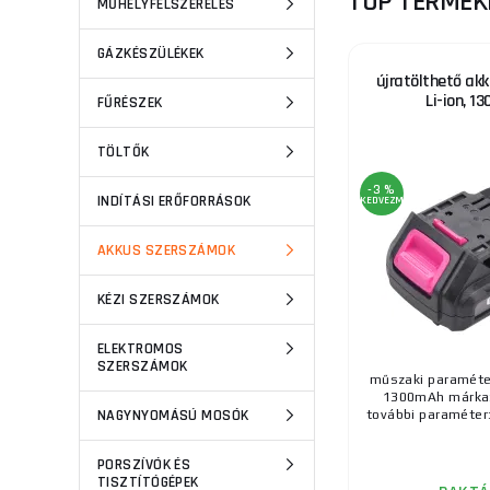
TOP TERMÉK
MŰHELYFELSZERELÉS
GÁZKÉSZÜLÉKEK
újratölthető akk
Li-ion, 1
FŰRÉSZEK
TÖLTŐK
-3 %
INDÍTÁSI ERŐFORRÁSOK
KEDVEZMÉNY
AKKUS SZERSZÁMOK
KÉZI SZERSZÁMOK
ELEKTROMOS
SZERSZÁMOK
műszaki paraméter
1300mAh márka
NAGYNYOMÁSÚ MOSÓK
további paraméter:
PORSZÍVÓK ÉS
TISZTÍTÓGÉPEK