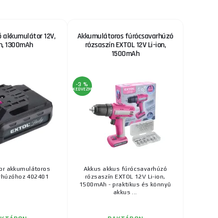
ő akkumulátor 12V,
Akkumulátoros fúrócsavarhúzó
on, 1300mAh
rózsaszín EXTOL 12V Li-ion,
1500mAh
-3 %
KEDVEZMÉNY
or akkumulátoros
Akkus akkus fúrócsavarhúzó
rhúzóhoz 402401
rózsaszín EXTOL 12V Li-ion,
1500mAh - praktikus és könnyű
akkus ...