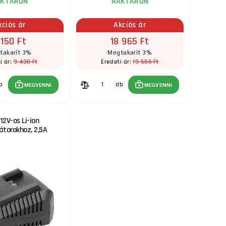
AKTÁRON
RAKTÁRON
kciós ár
Akciós ár
 150 Ft
18 965 Ft
takarít 3%
Megtakarít 3%
9 430 Ft
19 555 Ft
i ár:
Eredeti ár:
b
db
MEGVENNI
MEGVENNI
 12V-os Li-ion
torokhoz, 2,5A