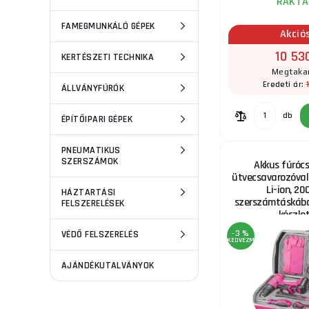
RAKTÁ
FAMEGMUNKÁLÓ GÉPEK
Akció
10 53
KERTÉSZETI TECHNIKA
Megtakar
Eredeti ár:
ÁLLVÁNYFÚRÓK
db
ÉPÍTŐIPARI GÉPEK
PNEUMATIKUS
SZERSZÁMOK
Akkus fúróc
ütvecsavarozóval,
Li-ion, 2
HÁZTARTÁSI
szerszámtáskába
FELSZERELÉSEK
készle
VÉDŐ FELSZERELÉS
-3 %
KEDVEZMÉNY
AJÁNDÉKUTALVÁNYOK