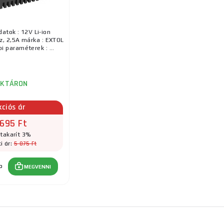
atok : 12V Li-ion
, 2,5A márka : EXTOL
i paraméterek : ...
AKTÁRON
kciós ár
 695 Ft
takarít 3%
5 875 Ft
i ár:
b
MEGVENNI