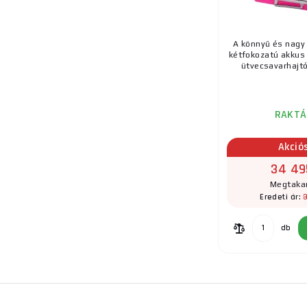
A könnyű és nagy 
kétfokozatú akkus
ütvecsavarhajtóv
RAKTÁ
Akció
34 49
Megtakar
Eredeti ár:
db