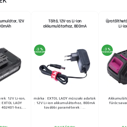
EK
umulátor, 12V
Töltő, 12V-os Li-ion
Újratölthet
300mAh
akkumulátorhoz, 800mA
Li-i
-3 %
-3 %
KEDVEZMÉNY
KEDVEZMÉNY
ek: 12V Li-ion,
márka : EXTOL LADY műszaki adatok
Akkumulát
: EXTOL LADY
: 12V Li-ion akkumulátorhoz, 800mA
fúrócsava
 402401-hez, ...
további paraméterek : ...