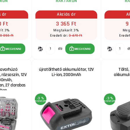
RON
RAKTÁRON
R
s ár
Akciós ár
A
0 Ft
3 365 Ft
9
ít 3%
Megtakarít 3%
Meg
10 855 Ft
3 470 Ft
Eredeti ár:
Eredet
db
d
MEGVENNI
MEGVENNI
savarhúzó
újratölthető akkumulátor, 12V
Töltő,
 rózsaszín, 12V
Li-ion, 2000mAh
akkumulá
000mAh,
n, 27 darabos
tben
-3 %
-3 %
KEDVEZMÉNY
KEDVEZMÉNY