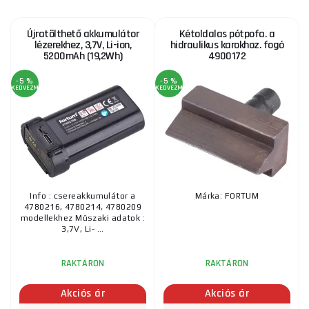
Újratölthető akkumulátor
Kétoldalas pótpofa. a
lézerekhez, 3,7V, Li-ion,
hidraulikus karokhoz. fogó
5200mAh (19,2Wh)
4900172
-5 %
-5 %
KEDVEZMÉNY
KEDVEZMÉNY
Info : csereakkumulátor a
Márka: FORTUM
4780216, 4780214, 4780209
modellekhez Műszaki adatok :
3,7V, Li- ...
RAKTÁRON
RAKTÁRON
Akciós ár
Akciós ár