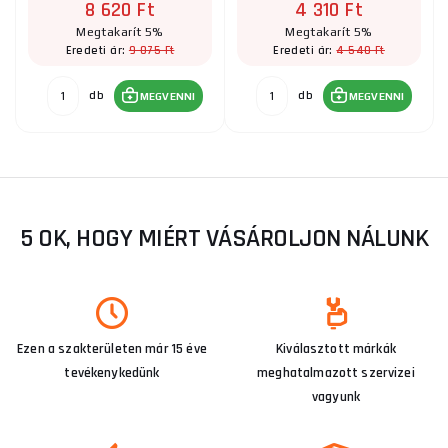
8 620 Ft
4 310 Ft
Megtakarít 5%
Megtakarít 5%
9 075 Ft
4 540 Ft
Eredeti ár:
Eredeti ár:
db
db
MEGVENNI
MEGVENNI
5 OK, HOGY MIÉRT VÁSÁROLJON NÁLUNK
Ezen a szakterületen már 15 éve
Kiválasztott márkák
tevékenykedünk
meghatalmazott szervizei
vagyunk