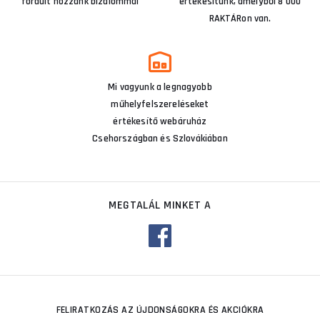
fordult hozzánk bizalommal
értékesítünk, amelyből 8 000
RAKTÁRon van.
Mi vagyunk a legnagyobb
műhelyfelszereléseket
értékesítő webáruház
Csehországban és Szlovákiában
MEGTALÁL MINKET A
FELIRATKOZÁS AZ ÚJDONSÁGOKRA ÉS AKCIÓKRA