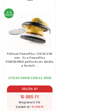
-5 %
KEDVEZMÉNY
Polírozó PowerPlus 120 W/240
mm . Ez a PowerPlus
POWX04960 polírozószer ideális
a festett ...
UTOLSÓ DARAB EZEN AZ ÁRON
Akciós ár
16 885 Ft
Megtakarít 5%
17 775 Ft
Eredeti ár: