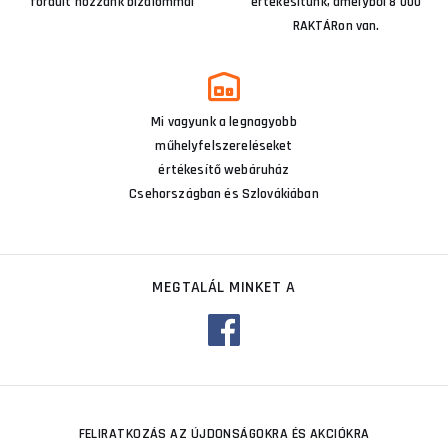
fordult hozzánk bizalommal
értékesítünk, amelyből 8 000
RAKTÁRon van.
Mi vagyunk a legnagyobb
műhelyfelszereléseket
értékesítő webáruház
Csehországban és Szlovákiában
MEGTALÁL MINKET A
FELIRATKOZÁS AZ ÚJDONSÁGOKRA ÉS AKCIÓKRA