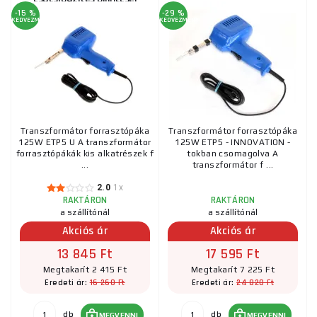
-15 %
-29 %
KEDVEZMÉNY
KEDVEZMÉNY
Transzformátor forrasztópáka
Transzformátor forrasztópáka
125W ETP5 U A transzformátor
125W ETP5 - INNOVATION -
forrasztópákák kis alkatrészek f
tokban csomagolva A
...
transzformátor f ...
2.0
1x
RAKTÁRON
RAKTÁRON
a szállítónál
a szállítónál
Akciós ár
Akciós ár
13 845 Ft
17 595 Ft
Megtakarít 2 415 Ft
Megtakarít 7 225 Ft
16 260 Ft
24 820 Ft
Eredeti ár:
Eredeti ár:
db
db
MEGVENNI
MEGVENNI