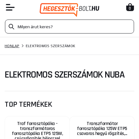
0
HONLAP
ELEKTROMOS SZERSZÁMOK
ELEKTROMOS SZERSZÁMOK NUBA
TOP TERMÉKEK
Traf forrasztópáka -
Transzformátor
transzformátoros
forrasztópáka 125W ETP5
forrasztópáka ETP5 125W,
csavaros hegyű rögzítés,...
csúcsrögzítés bilinccsel