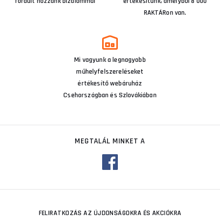
fordult hozzánk bizalommal
értékesítünk, amelyből 8 000
RAKTÁRon van.
Mi vagyunk a legnagyobb
műhelyfelszereléseket
értékesítő webáruház
Csehországban és Szlovákiában
MEGTALÁL MINKET A
FELIRATKOZÁS AZ ÚJDONSÁGOKRA ÉS AKCIÓKRA