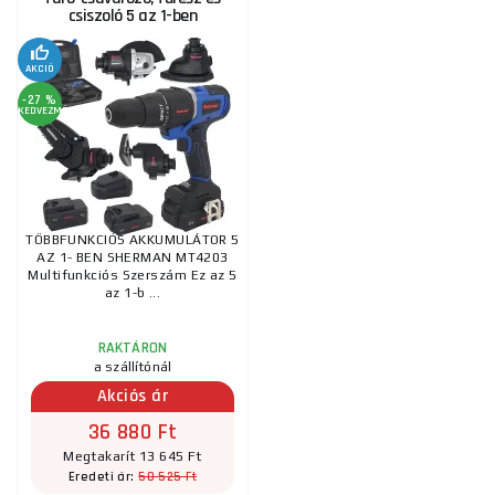
csiszoló 5 az 1-ben
AKCIÓ
-27 %
KEDVEZMÉNY
TÖBBFUNKCIÓS AKKUMULÁTOR 5
AZ 1- BEN SHERMAN MT4203
Multifunkciós Szerszám Ez az 5
az 1-b ...
RAKTÁRON
a szállítónál
Akciós ár
36 880 Ft
Megtakarít 13 645 Ft
50 525 Ft
Eredeti ár: