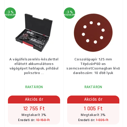
-3 %
-3 %
KEDVEZMÉNY
KEDVEZMÉNY
A vágófelszerelés-készlettel
Csiszolópapír 125 mm
ellátott akkumulátoros
TépőzárP60-as
vágógépet hablapok, például
szemcseméretCsomagban lévő
polisztiro ...
darabszám: 10 db8 lyuk
RAKTÁRON
RAKTÁRON
Akciós ár
Akciós ár
12 755 Ft
1 005 Ft
Megtakarít 3%
Megtakarít 3%
13 150 Ft
1 035 Ft
Eredeti ár:
Eredeti ár: