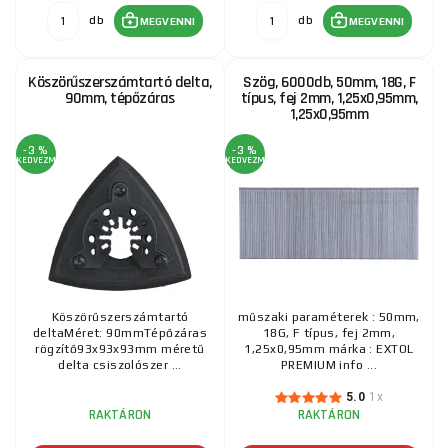
db
db
MEGVENNI
MEGVENNI
Köszörűszerszámtartó delta,
Szög, 6000db, 50mm, 18G, F
90mm, tépőzáras
típus, fej 2mm, 1,25x0,95mm,
1,25x0,95mm
-3 %
-3 %
KEDVEZMÉNY
KEDVEZMÉNY
Köszörűszerszámtartó
műszaki paraméterek : 50mm,
deltaMéret: 90mmTépőzáras
18G, F típus, fej 2mm,
rögzítő93x93x93mm méretű
1,25x0,95mm márka : EXTOL
delta csiszolószer ...
PREMIUM info ...
5.0
1x
RAKTÁRON
RAKTÁRON