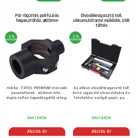
Pár rögzítés polifúziós
Olvadékragasztó toll,
hegesztőhöz, ⌀20mm
akkumulátorral működik, USB
töltés
-3 %
-3 %
KEDVEZMÉNY
KEDVEZMÉNY
márka : EXTOL PREMIUM műszaki
Az akkus olvadékragasztó toll
paraméterek : ⌀20mm info :
forró ragasztó olvasztására és
dupla teflon tapadásgátló réteg,
felvitelére szolgál papír, pa ...
...
RAKTÁRON
RAKTÁRON
Akciós ár
Akciós ár