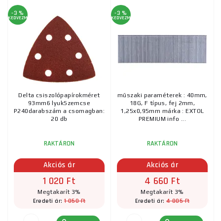
-3 %
-3 %
KEDVEZMÉNY
KEDVEZMÉNY
Delta csiszolópapírokméret
műszaki paraméterek : 40mm,
93mm6 lyukSzemcse
18G, F típus, fej 2mm,
P240darabszám a csomagban:
1,25x0,95mm márka : EXTOL
20 db
PREMIUM info ...
RAKTÁRON
RAKTÁRON
Akciós ár
Akciós ár
1 020 Ft
4 660 Ft
Megtakarít 3%
Megtakarít 3%
1 050 Ft
4 805 Ft
Eredeti ár:
Eredeti ár: