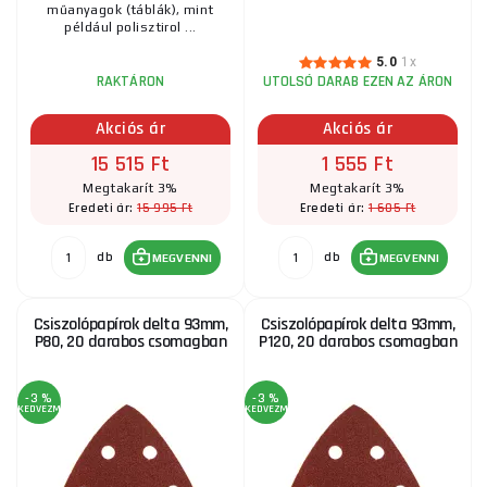
műanyagok (táblák), mint
például polisztirol ...
5.0
1x
RAKTÁRON
UTOLSÓ DARAB EZEN AZ ÁRON
Akciós ár
Akciós ár
15 515 Ft
1 555 Ft
Megtakarít 3%
Megtakarít 3%
15 995 Ft
1 605 Ft
Eredeti ár:
Eredeti ár:
db
db
MEGVENNI
MEGVENNI
Csiszolópapírok delta 93mm,
Csiszolópapírok delta 93mm,
P80, 20 darabos csomagban
P120, 20 darabos csomagban
-3 %
-3 %
KEDVEZMÉNY
KEDVEZMÉNY