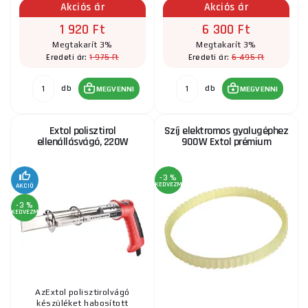
Akciós ár
Akciós ár
1 920 Ft
6 300 Ft
Megtakarít 3%
Megtakarít 3%
1 975 Ft
6 495 Ft
Eredeti ár:
Eredeti ár:
db
db
MEGVENNI
MEGVENNI
Extol polisztirol
Szíj elektromos gyalugéphez
ellenállásvágó, 220W
900W Extol prémium
-3 %
KEDVEZMÉNY
AKCIÓ
-3 %
KEDVEZMÉNY
AzExtol polisztirolvágó
készüléket habosított