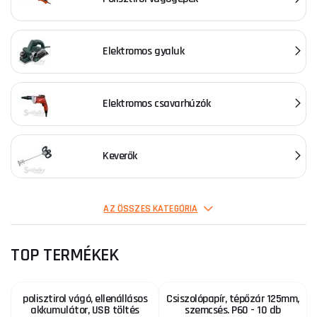
Elektromos gyaluk
Elektromos csavarhúzók
Keverők
Forrasztók
AZ ÖSSZES KATEGÓRIA
TOP TERMÉKEK
Polifúziós hegesztőgépek műanyaghoz
polisztirol vágó, ellenállásos
Csiszolópapír, tépőzár 125mm,
akkumulátor, USB töltés
szemcsés. P60 - 10 db