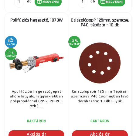
db
db
MEGVENNI
MEGVENNI
Polifúziós hegesztő, 1070W
Csiszolópapír 125mm, szemcse.
P40, tépőzár - 10 db
-3 %
KEDVEZMÉNY
AKCIÓ
-3 %
KEDVEZMÉNY
Apolifúziós hegesztőgépet
Csiszolópapír 125 mm Tépőzár
ahőre lágyuló, leggyakrabban
szemcsés P40 Csomagban lévő
polipropilénből (PP-R, PP-RCT
darabszám: 10 db 8 lyuk
stb.) ...
RAKTÁRON
RAKTÁRON
Akciós ár
Akciós ár