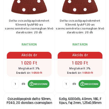
Delta csiszolópapírokméret
Delta csiszolópapírokméret
93mm6 lyukP80-as
93mm6 lyukP120-as
szemcseméreta csomagban lévő
szemcseméreta csomagban lévő
darabszám: 20 db
darabszám: 20 db
RAKTÁRON
RAKTÁRON
Akciós ár
Akciós ár
1 020 Ft
1 020 Ft
Megtakarít 3%
Megtakarít 3%
1 050 Ft
1 050 Ft
Eredeti ár:
Eredeti ár:
db
db
MEGVENNI
MEGVENNI
Csiszolópapírok delta 93mm,
Szög, 6000db, 40mm, 18G, F
P240, 20 darabos csomagban
típus, fej 2mm, 1,25x0,95mm