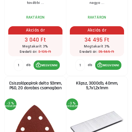
további ...
nagyo ...
RAKTÁRON
RAKTÁRON
Akciós ár
Akciós ár
3 040 Ft
34 495 Ft
Megtakarít 3%
Megtakarít 3%
3 135 Ft
35 565 Ft
Eredeti ár:
Eredeti ár:
db
db
MEGVENNI
MEGVENNI
Csiszolópapírok delta 93mm,
Klipsz, 3000db, 40mm,
P60, 20 darabos csomagban
5,7x1,2x1mm
-3 %
-3 %
KEDVEZMÉNY
KEDVEZMÉNY