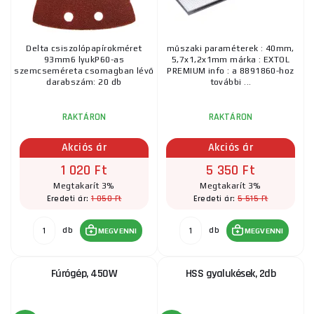
Delta csiszolópapírokméret
műszaki paraméterek : 40mm,
93mm6 lyukP60-as
5,7x1,2x1mm márka : EXTOL
szemcseméreta csomagban lévő
PREMIUM info : a 8891860-hoz
darabszám: 20 db
további ...
RAKTÁRON
RAKTÁRON
Akciós ár
Akciós ár
1 020 Ft
5 350 Ft
Megtakarít 3%
Megtakarít 3%
1 050 Ft
5 515 Ft
Eredeti ár:
Eredeti ár:
db
db
MEGVENNI
MEGVENNI
Fúrógép, 450W
HSS gyalukések, 2db