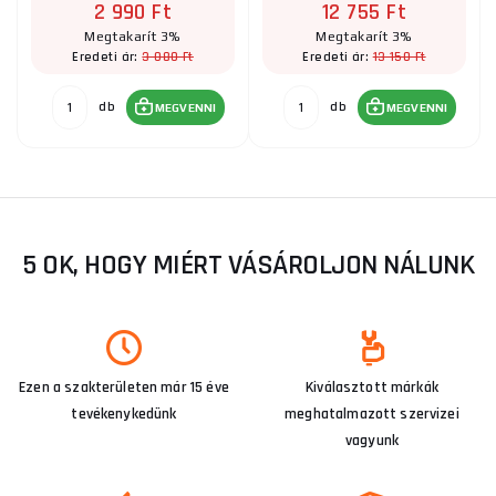
2 990 Ft
12 755 Ft
Megtakarít 3%
Megtakarít 3%
3 080 Ft
13 150 Ft
Eredeti ár:
Eredeti ár:
db
db
MEGVENNI
MEGVENNI
5 OK, HOGY MIÉRT VÁSÁROLJON NÁLUNK
Ezen a szakterületen már 15 éve
Kiválasztott márkák
tevékenykedünk
meghatalmazott szervizei
vagyunk