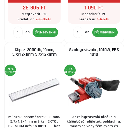
28 805 Ft
1 090 Ft
Megtakarít 3%
Megtakarít 3%
29 695 Ft
1 125 Ft
Eredeti ár:
Eredeti ár:
db
db
MEGVENNI
MEGVENNI
Klipsz, 3000db, 19mm,
Szalagcsiszoló , 1010W, EBS
5,7x1,2x1mm, 5,7x1,2x1mm
1010
-3 %
-3 %
KEDVEZMÉNY
KEDVEZMÉNY
műszaki paraméterek : 19mm,
Aszalagcsiszoló ideális a
5,7x1,2x1mm márka : EXTOL
különböző felületek, például fa,
PREMIUM info : a 8891860-hoz
műanyag vagy fém gyors és