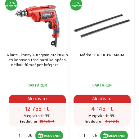
-3 %
-3 %
KEDVEZMÉNY
KEDVEZMÉNY
A kicsi, könnyű, nagyon praktikus
Márka : EXTOL PREMIUM
és könnyen tárolható kalapács
nélküli fúrógépet kifejeze ...
RAKTÁRON
RAKTÁRON
Akciós ár
Akciós ár
12 755 Ft
4 145 Ft
Megtakarít 3%
Megtakarít 3%
13 150 Ft
4 270 Ft
Eredeti ár:
Eredeti ár:
db
db
MEGVENNI
MEGVENNI