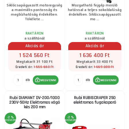
Siklócsapágyazott motoregység
Mozgatható fejgép merülő
a maximális pontosság és
hatással a teljes sokoldalúság
megbízhatóság érdekében.
érdekében. Siklócsapágyazott
Tökélete ...
mo ...
RAKTÁRON
RAKTÁRON
a szállítónál
a szállítónál
Akciós ár
Akciós ár
1 524 560 Ft
1 636 400 Ft
Megtakarít 31 100 Ft
Megtakarít 33 400 Ft
1 555 660 Ft
1 669 800 Ft
Eredeti ár:
Eredeti ár:
db
db
MEGVENNI
MEGVENNI
Rubi DIAMANT DV-200/1000
Rubi RUBISCRAPER 250
230V-50Hz Elektromos vágó
elektromos fugakaparó
kés 200 mm
-2 %
-2 %
KEDVEZMÉNY
KEDVEZMÉNY