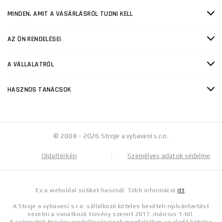
MINDEN, AMIT A VÁSÁRLÁSRÓL TUDNI KELL
AZ ÖN RENDELÉSEI
A VÁLLALATRÓL
HASZNOS TANÁCSOK
© 2008 - 2026 Stroje a vybavení s.r.o.
Oldaltérkép
Személyes adatok védelme
Ez a weboldal sütiket használ. Több információ
itt
.
A Stroje a vybavení s.r.o. vállalkozó köteles bevételi nyilvántartást
vezetni a vonatkozó törvény szerint 2017. március 1-től.