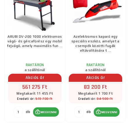
ARUBI DV-200 1000 elektromos
Azelektromos kaparó egy
vágó- és gércafűrész egy mobil
speciális eszköz, amelyet a
fejvágó, amely maximális fun ...
csempék közötti fugák
eltávolítására t ...
RAKTÁRON
RAKTÁRON
a szállítónál
a szállítónál
Akciós ár
Akciós ár
561 275 Ft
83 200 Ft
Megtakarít 11 455 Ft
Megtakarít 1 700 Ft
572 730 Ft
84 900 Ft
Eredeti ár:
Eredeti ár:
db
db
MEGVENNI
MEGVENNI