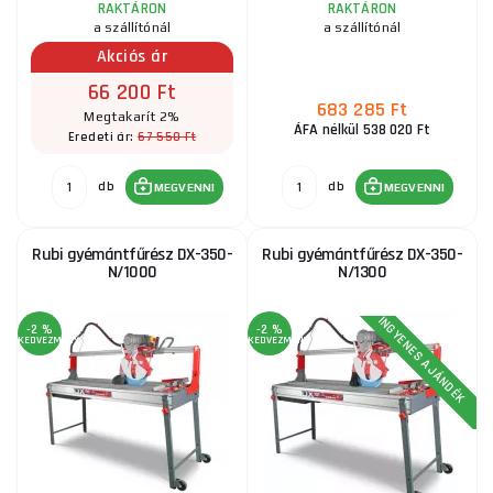
RAKTÁRON
RAKTÁRON
a szállítónál
a szállítónál
Akciós ár
66 200 Ft
683 285 Ft
Megtakarít 2%
ÁFA nélkül 538 020 Ft
67 550 Ft
Eredeti ár:
db
db
MEGVENNI
MEGVENNI
Rubi gyémántfűrész DX-350-
Rubi gyémántfűrész DX-350-
N/1000
N/1300
INGYENES AJÁNDÉK
-2 %
-2 %
KEDVEZMÉNY
KEDVEZMÉNY