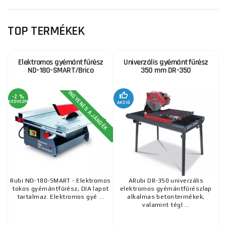
TOP TERMÉKEK
Elektromos gyémántfűrész
Univerzális gyémántfűrész
ND-180-SMART/Brico
350 mm DR-350
INGYENES AJÁNDÉK
-2 %
KEDVEZMÉNY
AKCIÓ
Rubi ND-180-SMART - Elektromos
ARubi DR-350 univerzális
tokos gyémántfűrész, DIA lapot
elektromos gyémántfűrészlap
tartalmaz. Elektromos gyé ...
alkalmas betontermékek,
valamint tégl ...