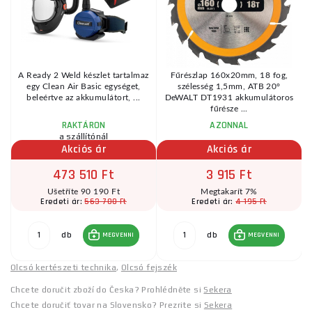
A Ready 2 Weld készlet tartalmaz
Fűrészlap 160x20mm, 18 fog,
egy Clean Air Basic egységet,
szélesség 1,5mm, ATB 20°
beleértve az akkumulátort, ...
DeWALT DT1931 akkumulátoros
fűrésze ...
RAKTÁRON
AZONNAL
a szállítónál
Akciós ár
Akciós ár
473 510 Ft
3 915 Ft
Ušetříte 90 190 Ft
Megtakarít 7%
563 700 Ft
4 195 Ft
Eredeti ár:
Eredeti ár:
db
db
MEGVENNI
MEGVENNI
Olcsó kertészeti technika
,
Olcsó fejszék
Chcete doručit zboží do Česka? Prohlédněte si
Sekera
Chcete doručiť tovar na Slovensko? Prezrite si
Sekera