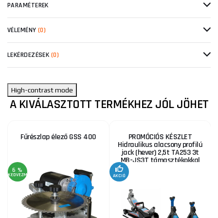
PARAMÉTEREK
VÉLEMÉNY
(0)
LEKÉRDEZÉSEK
(0)
High-contrast mode
A KIVÁLASZTOTT TERMÉKHEZ JÓL JÖHET
Fűrészlap élező GSS 400
PROMÓCIÓS KÉSZLET
Hidraulikus alacsony profilú
jack (hever) 2,5t TA253 3t
MB-JS3T támasztékokkal
6 %
KEDVEZMÉNY
AKCIÓ
A
KE