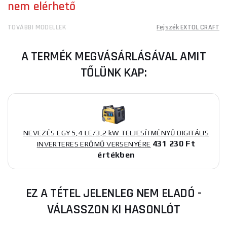
nem elérhető
TOVÁBBI MODELLEK
Fejszék EXTOL CRAFT
A TERMÉK MEGVÁSÁRLÁSÁVAL AMIT
TŐLÜNK KAP:
NEVEZÉS EGY 5,4 LE/3,2 kW TELJESÍTMÉNYŰ DIGITÁLIS
431 230 Ft
INVERTERES ERŐMŰ VERSENYÉRE
értékben
EZ A TÉTEL JELENLEG NEM ELADÓ -
VÁLASSZON KI HASONLÓT