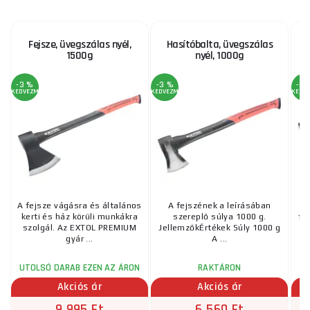
Fejsze, üvegszálas nyél,
Hasítóbalta, üvegszálas
1500g
nyél, 1000g
-3 %
-3 %
-3 
KEDVEZMÉNY
KEDVEZMÉNY
KEDV
A fejsze vágásra és általános
A fejszének a leírásában
A
kerti és ház körüli munkákra
szereplő súlya 1000 g.
fe
szolgál. Az EXTOL PREMIUM
JellemzőkÉrtékek Súly 1000 g
üv
gyár ...
A ...
UTOLSÓ DARAB EZEN AZ ÁRON
RAKTÁRON
Akciós ár
Akciós ár
9 995 Ft
6 560 Ft