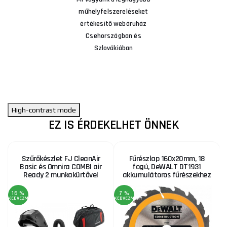
műhelyfelszereléseket
értékesítő webáruház
Csehországban és
Szlovákiában
High-contrast mode
EZ IS ÉRDEKELHET ÖNNEK
Szűrőkészlet FJ CleanAir
Fűrészlap 160x20mm, 18
Basic és Omnira COMBI air
fogú, DeWALT DT1931
Ready 2 munkakürtővel
akkumulátoros fűrészekhez
16 %
7 %
KEDVEZMÉNY
KEDVEZMÉNY
A
3
KE