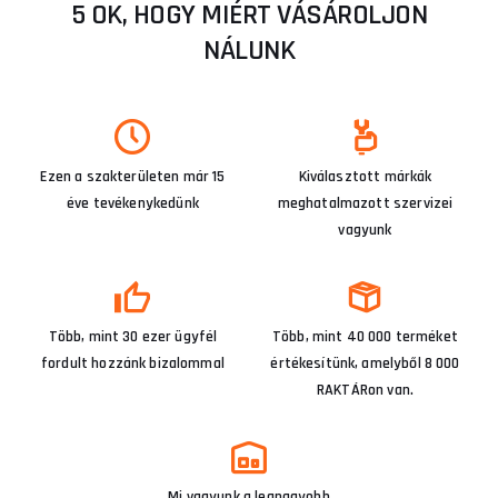
5 OK, HOGY MIÉRT VÁSÁROLJON
NÁLUNK
Ezen a szakterületen már 15
Kiválasztott márkák
éve tevékenykedünk
meghatalmazott szervizei
vagyunk
Több, mint 30 ezer ügyfél
Több, mint 40 000 terméket
fordult hozzánk bizalommal
értékesítünk, amelyből 8 000
RAKTÁRon van.
Mi vagyunk a legnagyobb