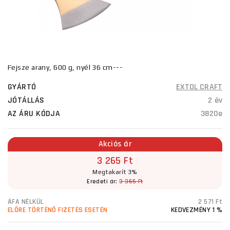
Fejsze arany, 600 g, nyél 36 cm---
GYÁRTÓ
EXTOL CRAFT
JÓTÁLLÁS
2 év
AZ ÁRU KÓDJA
3820e
Akciós ár
3 265 Ft
Megtakarít 3%
Eredeti ár:
3 365 Ft
ÁFA NÉLKÜL
2 571 Ft
ELŐRE TÖRTÉNŐ FIZETÉS ESETÉN
KEDVEZMÉNY 1 %