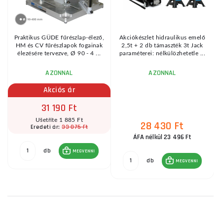
Praktikus GÜDE fűrészlap-élező,
Akciókészlet hidraulikus emelő
HM és CV fűrészlapok fogainak
2,5t + 2 db támaszték 3t Jack
élezésére tervezve, Ø 90 - 4 ...
paraméterei: nélkülözhetetle ...
AZONNAL
AZONNAL
Akciós ár
31 190 Ft
Ušetříte 1 885 Ft
28 430 Ft
33 075 Ft
Eredeti ár:
ÁFA nélkül 23 496 Ft
db
MEGVENNI
db
MEGVENNI