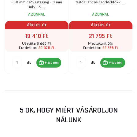
A
- 30 mm csővastagság - 3 mm
tartós láncos csörlő/blokk. ...
súly ~6 ...
AZONNAL
AZONNAL
Akciós ár
Akciós ár
19 410 Ft
21 795 Ft
Ušetříte 8 665 Ft
Megtakarít 5%
28 075 Ft
22 755 Ft
Eredeti ár:
Eredeti ár:
db
db
MEGVENNI
MEGVENNI
5 OK, HOGY MIÉRT VÁSÁROLJON
NÁLUNK