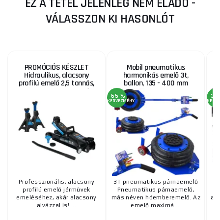
EZ A TÉTEL JELENLEG NEM ELADÓ -
VÁLASSZON KI HASONLÓT
PROMÓCIÓS KÉSZLET
Mobil pneumatikus
Hidraulikus, alacsony
harmonikás emelő 3t,
2
profilú emelő 2,5 tonnás,
ballon, 135 - 400 mm
MB-LPJB-LITE, 3 tonnás
-65 %
-32
támasztékokkal, MB-JS3T
KEDVEZMÉNY
KEDV
Professzionális, alacsony
3T pneumatikus párnaemelő
Al
profilú emelő járművek
Pneumatikus párnaemelő,
emeléséhez, akár alacsony
más néven hóemberemelő. Az
ala
alvázzal is! ...
emelő maximá ...