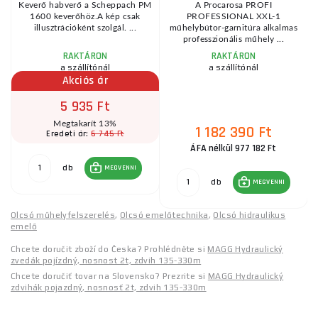
Keverő habverő a Scheppach PM
A Procarosa PROFI
1600 keverőhöz.A kép csak
PROFESSIONAL XXL-1
illusztrációként szolgál. ...
műhelybútor-garnitúra alkalmas
professzionális műhely ...
RAKTÁRON
RAKTÁRON
a szállítónál
a szállítónál
Akciós ár
5 935 Ft
Megtakarít 13%
1 182 390 Ft
6 745 Ft
Eredeti ár:
ÁFA nélkül 977 182 Ft
db
MEGVENNI
db
MEGVENNI
Olcsó műhelyfelszerelés
,
Olcsó emelőtechnika
,
Olcsó hidraulikus
emelő
Chcete doručit zboží do Česka? Prohlédněte si
MAGG Hydraulický
zvedák pojízdný, nosnost 2t, zdvih 135-330m
Chcete doručiť tovar na Slovensko? Prezrite si
MAGG Hydraulický
zdvihák pojazdný, nosnosť 2t, zdvih 135-330m