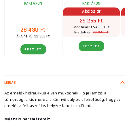
RAKTÁRON
RAKTÁRON
Akciós ár
29 265 Ft
Megtakarít 54 080 Ft
28 430 Ft
83 345 Ft
Eredeti ár:
ÁFA nélkül 22 386 Ft
RÉSZLET
RÉSZLET
LEÍRÁS
Az emelők hidraulikus elven működnek. Fő jellemzői a
tömörség, a kis méret, a könnyű súly és a lehetőség, hogy az
emelőt a felhasználás helyére lehet szállítani.
Műszaki paraméterek: