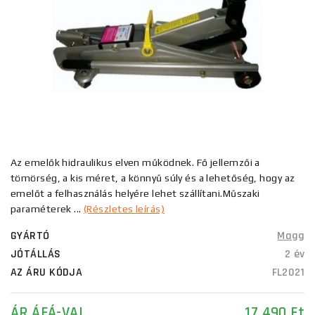
Az emelők hidraulikus elven működnek. Fő jellemzői a
tömörség, a kis méret, a könnyű súly és a lehetőség, hogy az
emelőt a felhasználás helyére lehet szállítani.Műszaki
paraméterek ...
(Részletes leírás)
GYÁRTÓ
Magg
JÓTÁLLÁS
2 év
AZ ÁRU KÓDJA
FL2021
ÁR ÁFÁ-VAL
17 490 Ft