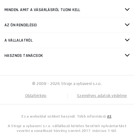
MINDEN, AMIT A VÁSÁRLÁSRÓL TUDNI KELL
AZ ÖN RENDELÉSEI
A VÁLLALATRÓL
HASZNOS TANÁCSOK
© 2008 - 2026 Stroje a vybavení s.r.o.
Oldaltérkép
Személyes adatok védelme
Ez a weboldal sütiket használ. Több információ
itt
.
A Stroje a vybavení s.r.o. vállalkozó köteles bevételi nyilvántartást
vezetni a vonatkozó törvény szerint 2017. március 1-től.