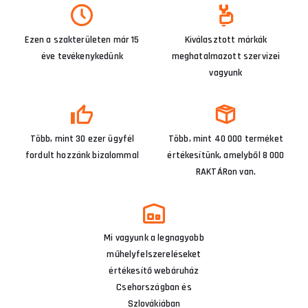
Ezen a szakterületen már 15
Kiválasztott márkák
éve tevékenykedünk
meghatalmazott szervizei
vagyunk
Több, mint 30 ezer ügyfél
Több, mint 40 000 terméket
fordult hozzánk bizalommal
értékesítünk, amelyből 8 000
RAKTÁRon van.
Mi vagyunk a legnagyobb
műhelyfelszereléseket
értékesítő webáruház
Csehországban és
Szlovákiában