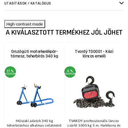
UTASÍTÁSOK / KATALÓGUS
High-contrast mode
A KIVÁLASZTOTT TERMÉKHEZ JÓL JÖHET
Országúti motorkerékpár-
Tvardý T00001 - Kézi
támasz, teherbírás 340 kg
láncos emelő
31 %
4 %
3
KEDVEZMÉNY
KEDVEZMÉNY
KE
Műszaki adatok 340 kg
TVARDY professzionális láncos
teherbíráshoz alkalmas csőátmérő
csörlő 1000 kg 3 m. Hatékony és