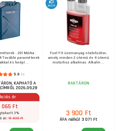
AKCIÓ
méterek : 20l Márka :
Fuel Fit üzemanyag-stabilizátor,
 További paraméterek
amely minden 2 ütemű és 4 ütemű
kkal és beépí ...
motorhoz alkalmas. Alkalm ...
5.0
3x
TÁRON, KAPHATÓ A
RAKTÁRON
CÍMRŐL 2026.09.28
kciós ár
2 065 Ft
3 900 Ft
takarít 3%
12 435 Ft
i ár:
ÁFA nélkül 3 071 Ft