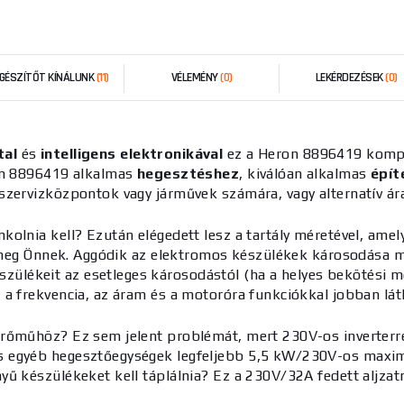
EGÉSZÍTŐT KÍNÁLUNK
(11)
VÉLEMÉNY
(0)
LEKÉRDEZÉSEK
(0)
tal
és
intelligens elektronikával
ez a Heron 8896419 kompr
ron 8896419 alkalmas
hegesztéshez
, kiválóan alkalmas
épít
 szervizközpontok vagy járművek számára, vagy alternatív á
kolnia kell? Ezután elégedett lesz a
tartály méretével, amel
t meg Önnek. Aggódik az elektromos készülékek károsodása mi
ülékeit az esetleges károsodástól (ha a helyes bekötési mó
a frekvencia, az áram és a motoróra funkciókkal jobban lát
rőműhöz? Ez sem jelent problémát, mert 230V-os inverterre
 egyéb hegesztőegységek legfeljebb 5,5 kW/230V-os maximá
yű készülékeket kell táplálnia? Ez a 230V/32A fedett aljza