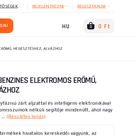
TŐSÉGEK
BEJELENTKEZNI
REGISZTRÁLNI
HU
0 Ft
0
ERŐMŰ, HEGESZTÉSHEZ, ALVÁZHOZ
BENZINES ELEKTROMOS ERŐMŰ,
VÁZHOZ
ázisú zárt aljzattal és intelligens elektronikával
misszumok nélküli segítője mindenütt, ahol nagy
...
(Részletes leírás)
termékek hivatalos kereskedői vagyunk, az