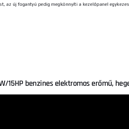
ást, az új fogantyú pedig megkönnyíti a kezelőpanel egykezes
W/15HP benzines elektromos erőmű, hege