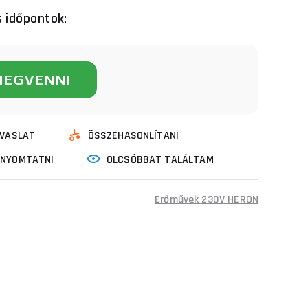
s időpontok:
MEGVENNI
VASLAT
ÖSSZEHASONLÍTANI
INYOMTATNI
OLCSÓBBAT TALÁLTAM
Erőművek 230V HERON