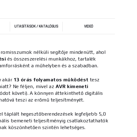
UTASÍTÁSOK / KATALÓGUS
VIDEÓ
omisszumok nélküli segítője mindenütt, ahol
ési
és összeszerelési munkákhoz, tartalék
ramforrásként a műhelyben és a szabadban.
y akár
13 órás folyamatos működést
tesz
att? Ne féljen, mivel az
AVR kimeneti
dot követi). A könnyen áttekinthető digitális
hatóvá teszi az erőmű teljesítményét.
l táplált hegesztőberendezések legfeljebb 5,0
lis bemeneti teljesítményig csatlakoztathatók
tnak köszönhetően szintén lehetséges.