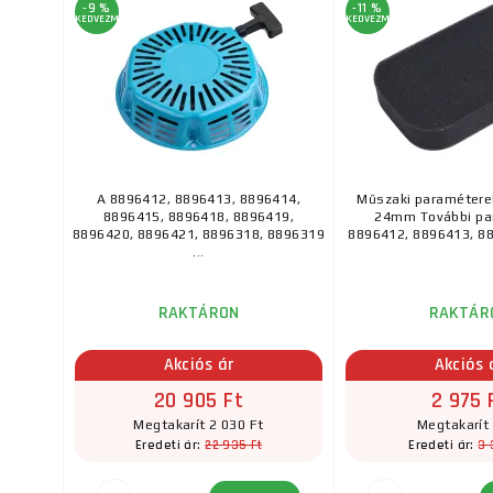
-9 %
-11 %
KEDVEZMÉNY
KEDVEZMÉNY
A 8896412, 8896413, 8896414,
Műszaki paraméterek
8896415, 8896418, 8896419,
24mm További pa
8896420, 8896421, 8896318, 8896319
8896412, 8896413, 88
...
RAKTÁRON
RAKTÁR
Akciós ár
Akciós 
20 905 Ft
2 975 
Megtakarít 2 030 Ft
Megtakarít
22 935 Ft
3 
Eredeti ár:
Eredeti ár: