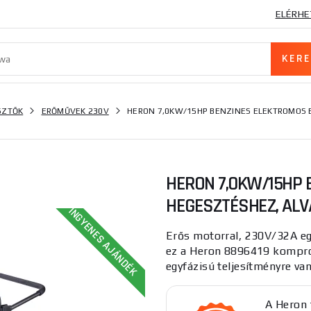
ELÉRHE
SZTŐK
ERŐMŰVEK 230V
HERON 7,0KW/15HP BENZINES ELEKTROMOS 
HERON 7,0KW/15HP 
HEGESZTÉSHEZ, AL
INGYENES AJÁNDÉK
Erős motorral, 230V/32A egyf
ez a Heron 8896419 kompro
egyfázisú teljesítményre van 
A Heron 