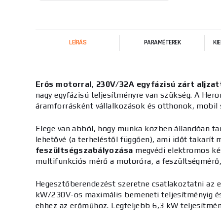
LEÍRÁS
PARAMÉTEREK
KI
Erős motorral
,
230V/32A egyfázisú zárt aljzat
nagy egyfázisú teljesítményre van szükség. A He
áramforrásként vállalkozások és otthonok, mobil
Elege van abból, hogy munka közben állandóan tan
lehetővé (a terheléstől függően), ami időt takarí
feszültségszabályozása
megvédi elektromos kész
multifunkciós mérő a motoróra, a feszültségmérő, 
Hegesztőberendezést szeretne csatlakoztatni az e
kW/230V-os maximális bemeneti teljesítményig és
ehhez az erőműhöz.
Legfeljebb 6,3 kW teljesítmén