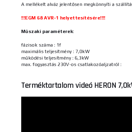
A mellékelt alváz jelentősen megkönnyíti a szállít
!!!EGM 68 AVR-1 helyettesítésére!!!!
Műszaki paraméterek
:
fázisok száma : 1f
maximális teljesítmény : 7,0kW
működési teljesítmény : 6,3kW
max. fogyasztás 230V-os csatlakozóaljzatról :
Terméktartalom videó HERON 7,0k