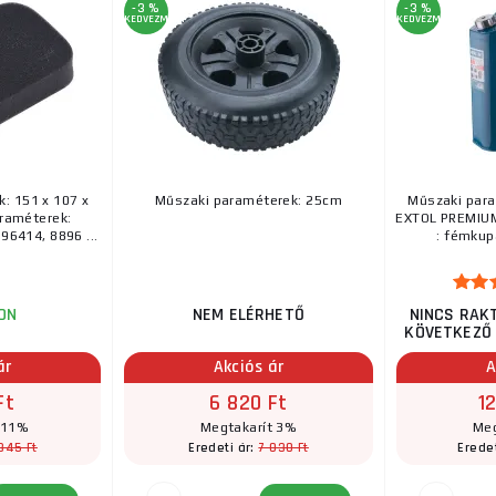
-3 %
-3 %
KEDVEZMÉNY
KEDVEZMÉNY
: 151 x 107 x
Műszaki paraméterek: 25cm
Műszaki para
raméterek:
EXTOL PREMIUM
96414, 8896 ...
: fémkupa
ON
NEM ELÉRHETŐ
NINCS RAK
KÖVETKEZŐ 
ár
Akciós ár
A
Ft
6 820 Ft
1
 11%
Megtakarít 3%
Meg
345 Ft
7 030 Ft
Eredeti ár:
Eredet