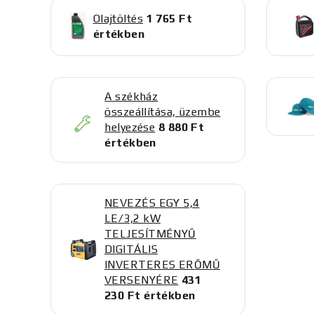
Olajtöltés
1 765 Ft
értékben
A székház
összeállítása, üzembe
helyezése
8 880 Ft
értékben
NEVEZÉS EGY 5,4
LE/3,2 kW
TELJESÍTMÉNYŰ
DIGITÁLIS
INVERTERES ERŐMŰ
VERSENYÉRE
431
230 Ft értékben