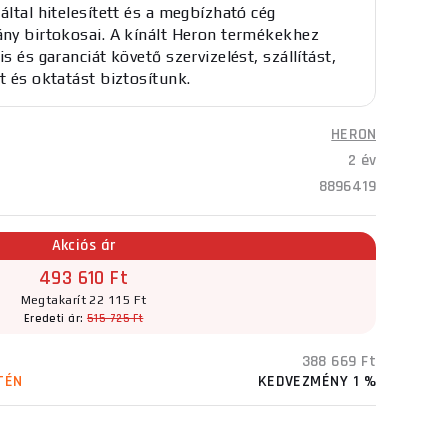
által hitelesített és a megbízható cég
ány birtokosai. A kínált Heron termékekhez
is és garanciát követő szervizelést, szállítást,
t és oktatást biztosítunk.
HERON
2 év
8896419
Akciós ár
493 610 Ft
Megtakarít 22 115 Ft
Eredeti ár:
515 725 Ft
388 669 Ft
TÉN
KEDVEZMÉNY 1 %