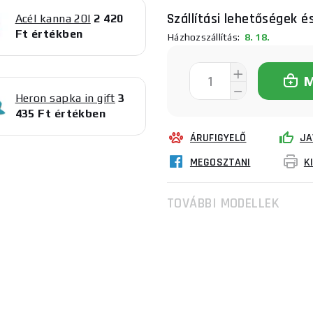
Szállítási lehetőségek é
Acél kanna 20l
2 420
Ft értékben
Házhozszállítás:
8. 18.
Heron sapka in gift
3
435 Ft értékben
ÁRUFIGYELŐ
JA
MEGOSZTANI
K
TOVÁBBI MODELLEK