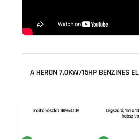
A HERON 7,0KW/15HP BENZINES E
Indító készlet 8896413A
Légszűrő, 151 x 
habsziva