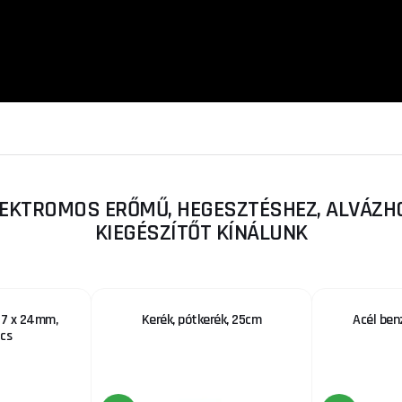
LEKTROMOS ERŐMŰ, HEGESZTÉSHEZ, ALVÁZHO
KIEGÉSZÍTŐT KÍNÁLUNK
107 x 24mm,
Kerék, pótkerék, 25cm
Acél ben
cs