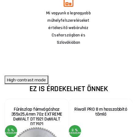
Mi vagyunk a legnagyobb
műhelyfelszereléseket
értékesítő webáruház
Csehországban és
Szlovákiában
High-contrast mode
EZ IS ÉRDEKELHET ÖNNEK
Fűrészlap fémvágáshoz
Riwall PRO 8 m hosszabbító
355x25,4mm 70z EXTREME
tömlő
DeWALT DT1921 DeWALT
DT1921
5 %
8 %
KEDVEZMÉNY
KEDVEZMÉNY