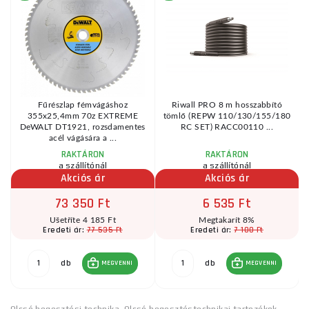
l
Fűrészlap fémvágáshoz
Riwall PRO 8 m hosszabbító
A
355x25,4mm 70z EXTREME
tömlő (REPW 110/130/155/180
DeWALT DT1921, rozsdamentes
RC SET) RACC00110 ...
acél vágására a ...
RAKTÁRON
RAKTÁRON
a szállítónál
a szállítónál
Akciós ár
Akciós ár
73 350 Ft
6 535 Ft
Ušetříte 4 185 Ft
Megtakarít 8%
77 535 Ft
7 100 Ft
Eredeti ár:
Eredeti ár:
db
db
MEGVENNI
MEGVENNI