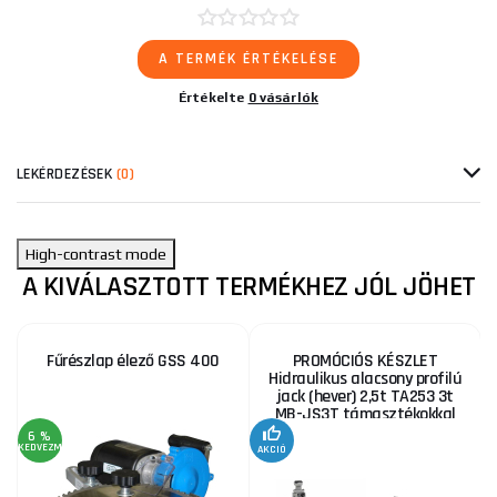
A TERMÉK ÉRTÉKELÉSE
Értékelte
0 vásárlók
LEKÉRDEZÉSEK
(0)
High-contrast mode
A KIVÁLASZTOTT TERMÉKHEZ JÓL JÖHET
Fűrészlap élező GSS 400
PROMÓCIÓS KÉSZLET
Hidraulikus alacsony profilú
jack (hever) 2,5t TA253 3t
MB-JS3T támasztékokkal
6 %
KEDVEZMÉNY
AKCIÓ
A
KE