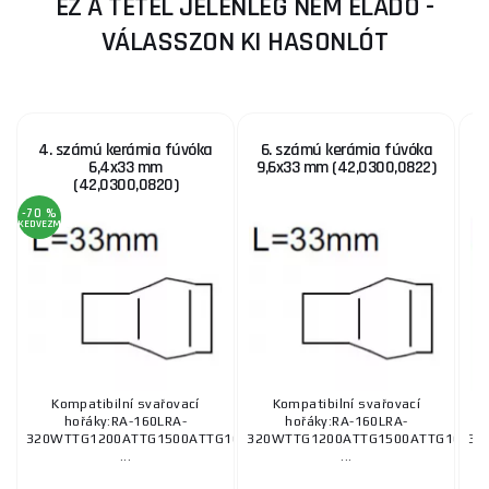
EZ A TÉTEL JELENLEG NEM ELADÓ -
VÁLASSZON KI HASONLÓT
4. számú kerámia fúvóka
6. számú kerámia fúvóka
6,4x33 mm
9,6x33 mm (42,0300,0822)
9
(42,0300,0820)
-70 %
KEDVEZMÉNY
Kompatibilní svařovací
Kompatibilní svařovací
hořáky:RA-160LRA-
hořáky:RA-160LRA-
320WTTG1200ATTG1500ATTG1600ATTW2500ATTW3000AAL1500
320WTTG1200ATTG1500ATTG1600A
32
...
...