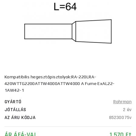
Kompatibilis hegesztőpisztolyok:RA-220LRA-
420WTTG2200ATTW4000ATTW4000 A Fume ExAL22-
1AW42-1
GYÁRTÓ
Rohrman
JÓTÁLLÁS
2 év
AZ ÁRU KÓDJA
85230075v
ÁR ÁFÁ-VAL
1 570 Ft