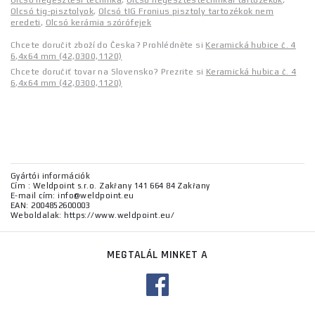
Olcsó hegesztési technika
,
Olcsó hegesztéstechnikai tartozékok
,
Olcsó tig-pisztolyok
,
Olcsó tIG Fronius pisztoly tartozékok nem
eredeti
,
Olcsó kerámia szórófejek
Chcete doručit zboží do Česka? Prohlédněte si
Keramická hubice č. 4
6,4x64 mm (42,0300,1120)
Chcete doručiť tovar na Slovensko? Prezrite si
Keramická hubica č. 4
6,4x64 mm (42,0300,1120)
Gyártói információk
Cím : Weldpoint s.r.o. Zakřany 141 664 84 Zakřany
E-mail cím: info@weldpoint.eu
EAN: 2004852600003
Weboldalak: https://www.weldpoint.eu/
MEGTALÁL MINKET A