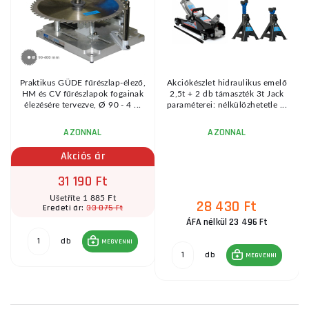
Praktikus GÜDE fűrészlap-élező,
Akciókészlet hidraulikus emelő
HM és CV fűrészlapok fogainak
2,5t + 2 db támaszték 3t Jack
élezésére tervezve, Ø 90 - 4 ...
paraméterei: nélkülözhetetle ...
AZONNAL
AZONNAL
Akciós ár
31 190 Ft
Ušetříte 1 885 Ft
28 430 Ft
33 075 Ft
Eredeti ár:
ÁFA nélkül 23 496 Ft
db
MEGVENNI
db
MEGVENNI