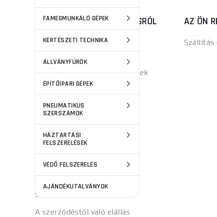
FAMEGMUNKÁLÓ GÉPEK
MINDEN, AMIT A VÁSÁRLÁSRÓL
AZ ÖN R
TUDNI KELL
KERTÉSZETI TECHNIKA
Szállítás
Panaszok
ÁLLVÁNYFÚRÓK
Általános Szerződési Feltételek
ÉPÍTŐIPARI GÉPEK
Versenyszabályok
PNEUMATIKUS
Adatvédelmi alapelvek
SZERSZÁMOK
Az ügyfélszámla előnyei
HÁZTARTÁSI
Sütik
FELSZERELÉSEK
Személyes adatok védelme
VÉDŐ FELSZERELÉS
Kiszolgáltatva tovább
AJÁNDÉKUTALVÁNYOK
Sütik beállításai
A szerződéstől való elállás