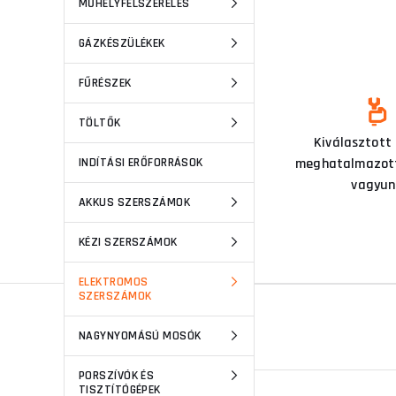
MŰHELYFELSZERELÉS
GÁZKÉSZÜLÉKEK
FŰRÉSZEK
TÖLTŐK
Ezen a szakterületen már 15
Kiválasztott
INDÍTÁSI ERŐFORRÁSOK
éve tevékenykedünk
meghatalmazott
vagyun
AKKUS SZERSZÁMOK
KÉZI SZERSZÁMOK
ELEKTROMOS
SZERSZÁMOK
MEGTALÁL MINKET A
NAGYNYOMÁSÚ MOSÓK
PORSZÍVÓK ÉS
TISZTÍTÓGÉPEK