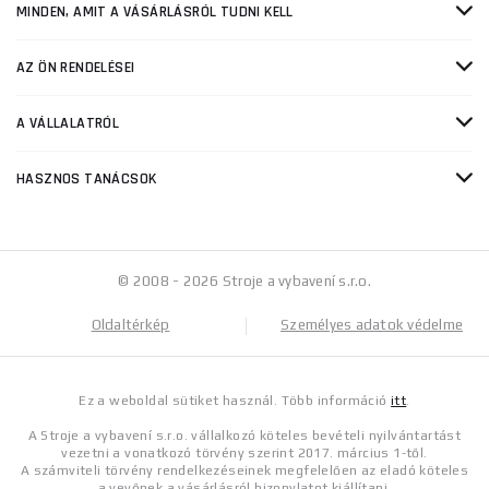
MINDEN, AMIT A VÁSÁRLÁSRÓL TUDNI KELL
AZ ÖN RENDELÉSEI
A VÁLLALATRÓL
HASZNOS TANÁCSOK
© 2008 - 2026 Stroje a vybavení s.r.o.
Oldaltérkép
Személyes adatok védelme
Ez a weboldal sütiket használ. Több információ
itt
.
A Stroje a vybavení s.r.o. vállalkozó köteles bevételi nyilvántartást
vezetni a vonatkozó törvény szerint 2017. március 1-től.
A számviteli törvény rendelkezéseinek megfelelően az eladó köteles
a vevőnek a vásárlásról bizonylatot kiállítani.