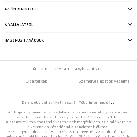
AZ ÖN RENDELÉSEI
A VÁLLALATRÓL
HASZNOS TANÁCSOK
© 2008 - 2026 Stroje a vybavení s.r.o.
Oldaltérkép
Személyes adatok védelme
Ez a weboldal sütiket használ. Több információ
itt
.
A Stroje a vybavení s.r.o. vállalkozó köteles bevételi nyilvántartást
vezetni a vonatkozó törvény szerint 2017. március 1-től.
A számviteli törvény rendelkezéseinek megfelelően az eladó köteles
a vevőnek a vásárlásról bizonylatot kiállítani.
Ezzel egyidejűleg köteles a beérkezett bevételt az adóhatóságnál
online, műszaki hiba esetén legkésőbb 48 órán belül nyilvántartásba