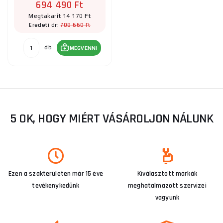
694 490 Ft
Megtakarít 14 170 Ft
708 660 Ft
Eredeti ár:
db
MEGVENNI
5 OK, HOGY MIÉRT VÁSÁROLJON NÁLUNK
Ezen a szakterületen már 15 éve
Kiválasztott márkák
tevékenykedünk
meghatalmazott szervizei
vagyunk