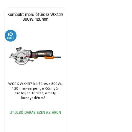
Kompakt merülőfűrész WX437
800W, 120mm
AKCIÓ
WORX WX437 körfűrész 800W,
120 mm-es penge Könnyű,
erőteljes fűrész, amely
könnyedén vá ...
UTOLSÓ DARAB EZEN AZ ÁRON