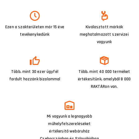
Ezen a szakterületen már 15 éve
Kiválasztott márkák
tevékenykedünk
meghatalmazott szervizei
vagyunk
Több, mint 30 ezer ügyfél
Több, mint 40 000 terméket
fordult hozzánk bizalommal
értékesítünk, amelyből 8 000
RAKTÁRon van.
Mi vagyunk a legnagyobb
műhelyfelszereléseket
értékesítő webáruház
Csehországban és Szlovákiában