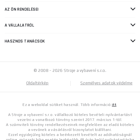
AZ ÖN RENDELÉSEI
A VÁLLALATRÓL
HASZNOS TANÁCSOK
© 2008 - 2026 Stroje a vybavení s.r.o.
Oldaltérkép
Személyes adatok védelme
Ez a weboldal sütiket használ. Több információ
itt
.
A Stroje a vybavení s.r.o. vállalkozó köteles bevételi nyilvántartást
vezetni a vonatkozó törvény szerint 2017. március 1-től.
A számviteli törvény rendelkezéseinek megfelelően az eladó köteles
a vevőnek a vásárlásról bizonylatot kiállítani.
Ezzel egyidejűleg köteles a beérkezett bevételt az adóhatóságnál
online, műszaki hiba esetén legkésőbb 48 órán belül nyilvántartásba