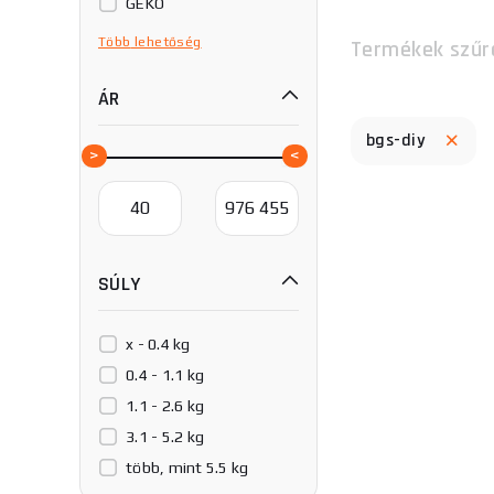
GEKO
HAZET
Több
lehetőség
Termékek szűr
HERON
ÁR
Hahn & Sohn
Happy Car
bgs-diy
MEVA
Magg
PETEC
PRESSOL
SÚLY
Proteco
Serwo
TAGRED
x - 0.4 kg
TIPA
0.4 - 1.1 kg
VeGA
1.1 - 2.6 kg
Vigor
3.1 - 5.2 kg
Viking Technology
több, mint 5.5 kg