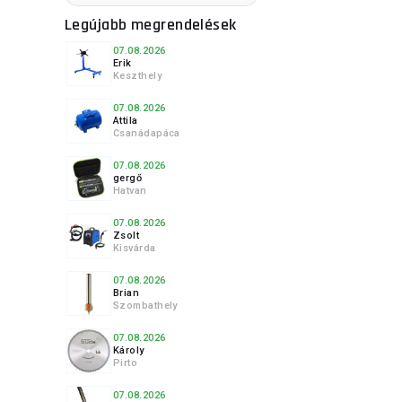
WOLFCRAFT
Legújabb megrendelések
ZBIROVIA
07.08.2026
Erik
Keszthely
07.08.2026
Attila
Csanádapáca
07.08.2026
gergő
Hatvan
07.08.2026
Zsolt
Kisvárda
07.08.2026
Brian
Szombathely
07.08.2026
Károly
Pirto
07.08.2026