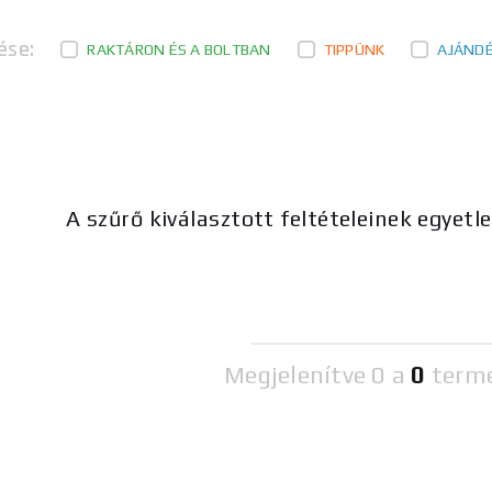
ése:
RAKTÁRON ÉS A BOLTBAN
TIPPÜNK
AJÁND
A szűrő kiválasztott feltételeinek egyetl
Megjelenítve
0 a
0
term