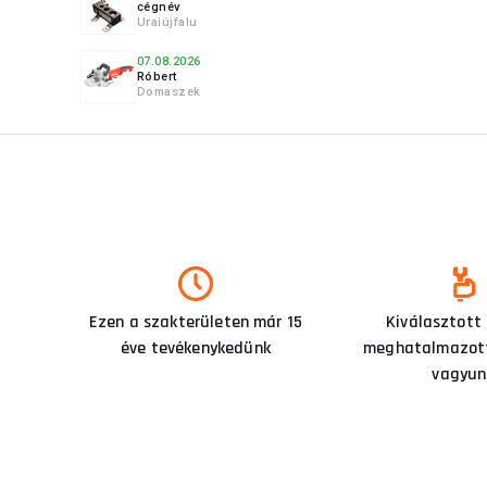
cégnév
Uraiújfalu
07.08.2026
Róbert
Domaszek
Ezen a szakterületen már 15
Kiválasztott
éve tevékenykedünk
meghatalmazott
vagyun