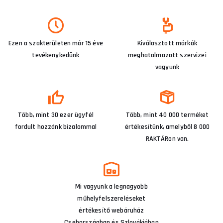
Ezen a szakterületen már 15 éve
Kiválasztott márkák
tevékenykedünk
meghatalmazott szervizei
vagyunk
Több, mint 30 ezer ügyfél
Több, mint 40 000 terméket
fordult hozzánk bizalommal
értékesítünk, amelyből 8 000
RAKTÁRon van.
Mi vagyunk a legnagyobb
műhelyfelszereléseket
értékesítő webáruház
Csehországban és Szlovákiában