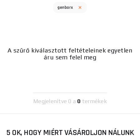
genborx
A szűrő kiválasztott feltételeinek egyetlen
áru sem felel meg
Megjelenítve
0 a
0
termékek
5 OK, HOGY MIÉRT VÁSÁROLJON NÁLUNK