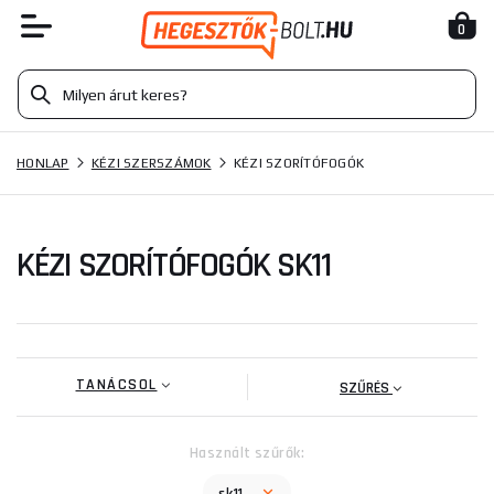
0
HONLAP
KÉZI SZERSZÁMOK
KÉZI SZORÍTÓFOGÓK
KÉZI SZORÍTÓFOGÓK SK11
TANÁCSOL
SZŰRÉS
Használt szűrők: