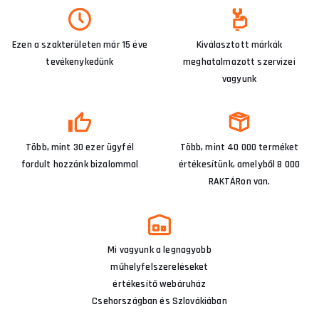
Ezen a szakterületen már 15 éve
Kiválasztott márkák
tevékenykedünk
meghatalmazott szervizei
vagyunk
Több, mint 30 ezer ügyfél
Több, mint 40 000 terméket
fordult hozzánk bizalommal
értékesítünk, amelyből 8 000
RAKTÁRon van.
Mi vagyunk a legnagyobb
műhelyfelszereléseket
értékesítő webáruház
Csehországban és Szlovákiában