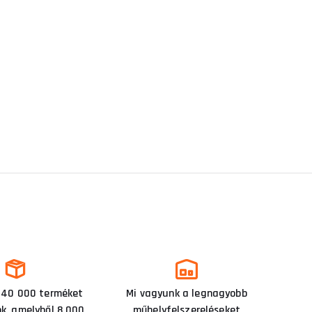
 40 000 terméket
Mi vagyunk a legnagyobb
nk, amelyből 8 000
műhelyfelszereléseket