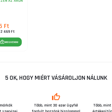
EZEN AZ ÁRON
5 Ft
12 469 Ft
MEGVENNI
5 OK, HOGY MIÉRT VÁSÁROLJON NÁLUNK
 márkák
Több, mint 30 ezer ügyfél
Több, mint
 szervizei
fordult hozzánk bizalommal
értékesítü