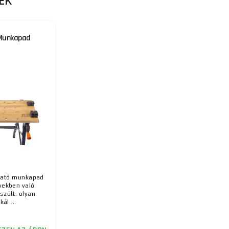
EK
Munkapad
ható munkapad
yekben való
szült, olyan
l ...