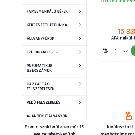
UTOLSÓ DARAB 
FAMEGMUNKÁLÓ GÉPEK
KERTÉSZETI TECHNIKA
15 83
ÁFA nélkül 
ÁLLVÁNYFÚRÓK
db
ÉPÍTŐIPARI GÉPEK
PNEUMATIKUS
SZERSZÁMOK
HÁZTARTÁSI
FELSZERELÉSEK
VÉDŐ FELSZERELÉS
AJÁNDÉKUTALVÁNYOK
Ezen a szakterületen már 15
Kiválasztott
éve tevékenykedünk
meghatalmazott