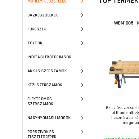
TOP TERMÉK
MŰHELYFELSZERELÉS
GÁZKÉSZÜLÉKEK
WBM1005 - 
FŰRÉSZEK
TÖLTŐK
INDÍTÁSI ERŐFORRÁSOK
AKKUS SZERSZÁMOK
KÉZI SZERSZÁMOK
ELEKTROMOS
SZERSZÁMOK
Ez az összecsuk
otthoni műhel
NAGYNYOMÁSÚ MOSÓK
használatra ké
megmunká
PORSZÍVÓK ÉS
TISZTÍTÓGÉPEK