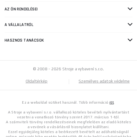
AZ ÖN RENDELÉSEI
A VÁLLALATRÓL
HASZNOS TANÁCSOK
© 2008 - 2026 Stroje a vybavení s.r.o.
Oldaltérkép
Személyes adatok védelme
Ez a weboldal sütiket használ. Több információ
itt
.
A Stroje a vybavení s.r.o. vállalkozó köteles bevételi nyilvántartást
vezetni a vonatkozó törvény szerint 2017. március 1-től.
A számviteli törvény rendelkezéseinek megfelelően az eladó köteles
a vevőnek a vásárlásról bizonylatot kiállítani.
Ezzel egyidejűleg köteles a beérkezett bevételt az adóhatóságnál
online, műszaki hiba esetén legkésőbb 48 órán belül nyilvántartásba