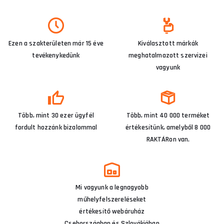
Ezen a szakterületen már 15 éve
Kiválasztott márkák
tevékenykedünk
meghatalmazott szervizei
vagyunk
Több, mint 30 ezer ügyfél
Több, mint 40 000 terméket
fordult hozzánk bizalommal
értékesítünk, amelyből 8 000
RAKTÁRon van.
Mi vagyunk a legnagyobb
műhelyfelszereléseket
értékesítő webáruház
Csehországban és Szlovákiában