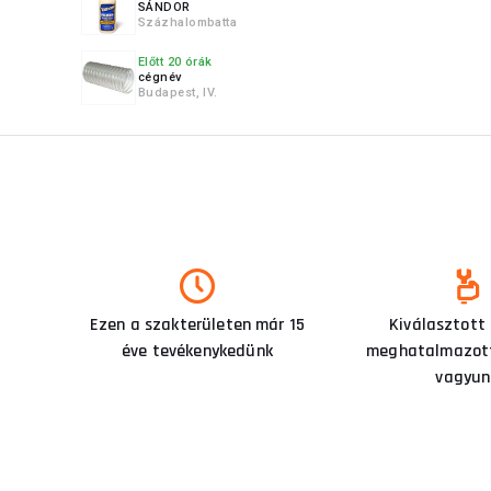
SÁNDOR
Százhalombatta
Előtt 20 órák
cégnév
Budapest, IV.
Ezen a szakterületen már 15
Kiválasztott
éve tevékenykedünk
meghatalmazott
vagyun