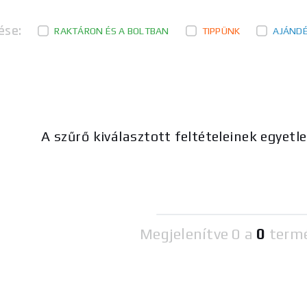
ése:
RAKTÁRON ÉS A BOLTBAN
TIPPÜNK
AJÁND
A szűrő kiválasztott feltételeinek egyetl
Megjelenítve
0 a
0
term