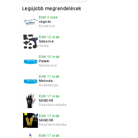
Legújabb megrendelések
Előtt 3 órák
cégnév
Komárom
Előtt 12 órák
Gáborné
Harka
Előtt 13 órák
Pataki
Nyírkarasz
Előtt 17 órák
Melinda
Rudabánya
Előtt 17 órák
SÁNDOR
Százhalombatta
Előtt 17 órák
SÁNDOR
Százhalombatta
Előtt 17 órák