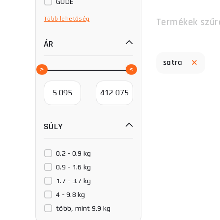
GÜDE
Könner & Söhnen
Több
lehetőség
Termékek szűr
Procraft
ÁR
TOPDON
Telwin
satra
SÚLY
0.2 - 0.9 kg
0.9 - 1.6 kg
1.7 - 3.7 kg
4 - 9.8 kg
több, mint 9.9 kg