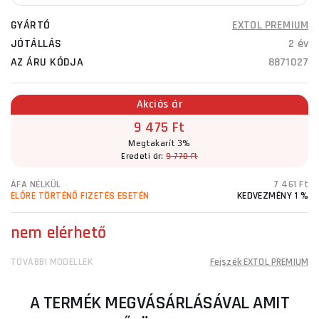
GYÁRTÓ
EXTOL PREMIUM
JÓTÁLLÁS
2 év
AZ ÁRU KÓDJA
8871027
Akciós ár
9 475 Ft
Megtakarít 3%
Eredeti ár:
9 770 Ft
ÁFA NÉLKÜL
7 461 Ft
ELŐRE TÖRTÉNŐ FIZETÉS ESETÉN
KEDVEZMÉNY 1 %
nem elérhető
TOVÁBBI MODELLEK
Fejszék EXTOL PREMIUM
A TERMÉK MEGVÁSÁRLÁSÁVAL AMIT