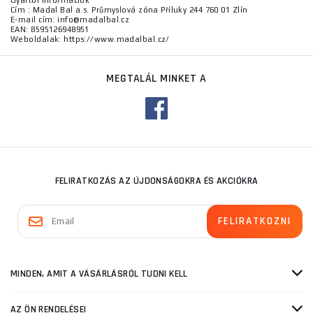
Gyártói információk
Cím : Madal Bal a.s. Průmyslová zóna Příluky 244 760 01 Zlín
E-mail cím: info@madalbal.cz
EAN: 8595126948951
Weboldalak: https://www.madalbal.cz/
MEGTALÁL MINKET A
FELIRATKOZÁS AZ ÚJDONSÁGOKRA ÉS AKCIÓKRA
MINDEN, AMIT A VÁSÁRLÁSRÓL TUDNI KELL
AZ ÖN RENDELÉSEI