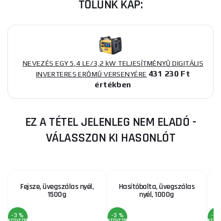
TŐLÜNK KAP:
NEVEZÉS EGY 5,4 LE/3,2 kW TELJESÍTMÉNYŰ DIGITÁLIS
431 230 Ft
INVERTERES ERŐMŰ VERSENYÉRE
értékben
EZ A TÉTEL JELENLEG NEM ELADÓ -
VÁLASSZON KI HASONLÓT
Fejsze, üvegszálas nyél,
Hasítóbalta, üvegszálas
1500g
nyél, 1000g
-3 %
-3 %
-3 
KEDVEZMÉNY
KEDVEZMÉNY
KEDV