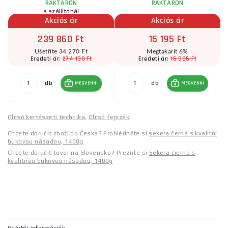
RAKTÁRON
RAKTÁRON
a szállítónál
Akciós ár
Akciós ár
239 860 Ft
15 195 Ft
Ušetříte 34 270 Ft
Megtakarít 6%
274 130 Ft
15 995 Ft
Eredeti ár:
Eredeti ár:
db
db
MEGVENNI
MEGVENNI
Olcsó kertészeti technika
,
Olcsó fejszék
Chcete doručit zboží do Česka? Prohlédněte si
sekera černá s kvalitní
bukovou násadou, 1400g
Chcete doručiť tovar na Slovensko? Prezrite si
Sekera čierna s
kvalitnou bukovou násadou, 1400g