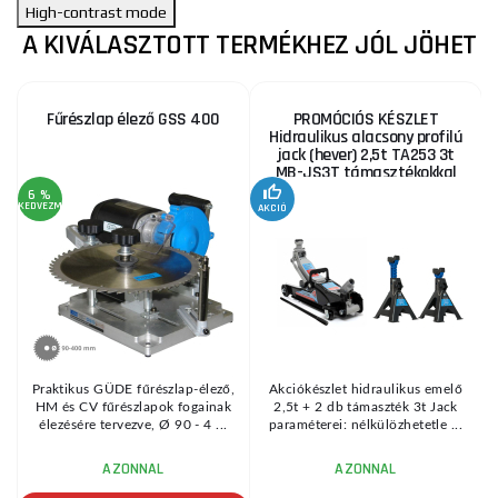
High-contrast mode
A KIVÁLASZTOTT TERMÉKHEZ JÓL JÖHET
Fűrészlap élező GSS 400
PROMÓCIÓS KÉSZLET
Hidraulikus alacsony profilú
jack (hever) 2,5t TA253 3t
MB-JS3T támasztékokkal
6 %
KEDVEZMÉNY
AKCIÓ
A
KE
Praktikus GÜDE fűrészlap-élező,
Akciókészlet hidraulikus emelő
HM és CV fűrészlapok fogainak
2,5t + 2 db támaszték 3t Jack
élezésére tervezve, Ø 90 - 4 ...
paraméterei: nélkülözhetetle ...
AZONNAL
AZONNAL