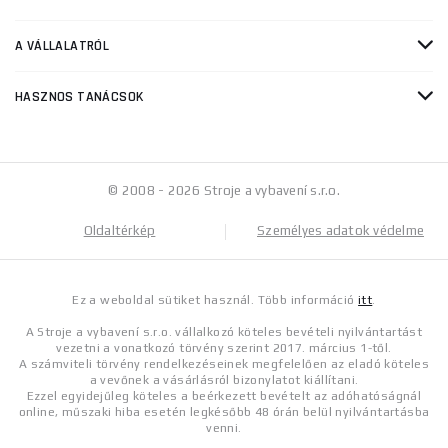
A VÁLLALATRÓL
HASZNOS TANÁCSOK
© 2008 - 2026 Stroje a vybavení s.r.o.
Oldaltérkép
Személyes adatok védelme
Ez a weboldal sütiket használ. Több információ
itt
.
A Stroje a vybavení s.r.o. vállalkozó köteles bevételi nyilvántartást
vezetni a vonatkozó törvény szerint 2017. március 1-től.
A számviteli törvény rendelkezéseinek megfelelően az eladó köteles
a vevőnek a vásárlásról bizonylatot kiállítani.
Ezzel egyidejűleg köteles a beérkezett bevételt az adóhatóságnál
online, műszaki hiba esetén legkésőbb 48 órán belül nyilvántartásba
venni.