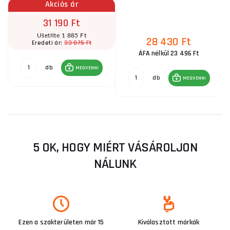
Akciós ár
31 190 Ft
Ušetříte 1 885 Ft
28 430 Ft
33 075 Ft
Eredeti ár:
ÁFA nélkül 23 496 Ft
db
MEGVENNI
db
MEGVENNI
5 OK, HOGY MIÉRT VÁSÁROLJON
NÁLUNK
Ezen a szakterületen már 15
Kiválasztott márkák