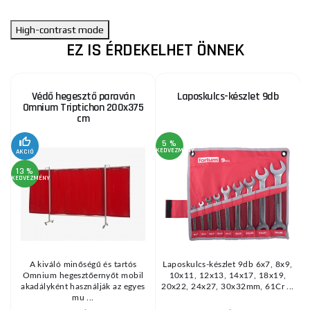
High-contrast mode
EZ IS ÉRDEKELHET ÖNNEK
Védő hegesztő paraván
Laposkulcs-készlet 9db
Omnium Triptichon 200x375
cm
5 %
KEDVEZMÉNY
AKCIÓ
A
13 %
KEDVEZMÉNY
A kiváló minőségű és tartós
Laposkulcs-készlet 9db 6x7, 8x9,
Omnium hegesztőernyőt mobil
10x11, 12x13, 14x17, 18x19,
akadályként használják az egyes
20x22, 24x27, 30x32mm, 61Cr ...
mu ...