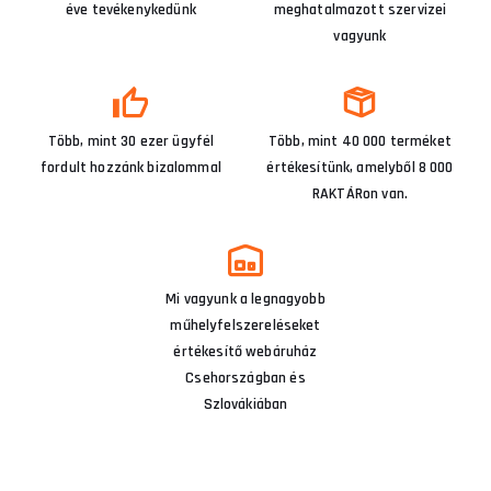
éve tevékenykedünk
meghatalmazott szervizei
vagyunk
Több, mint 30 ezer ügyfél
Több, mint 40 000 terméket
fordult hozzánk bizalommal
értékesítünk, amelyből 8 000
RAKTÁRon van.
Mi vagyunk a legnagyobb
műhelyfelszereléseket
értékesítő webáruház
Csehországban és
Szlovákiában