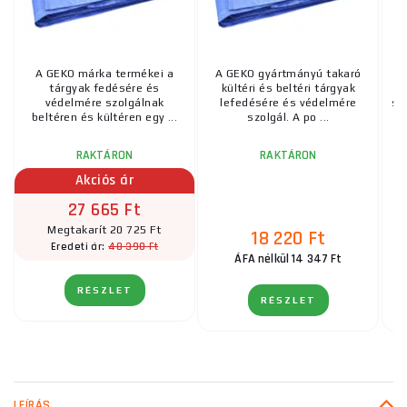
A GEKO márka termékei a
A GEKO gyártmányú takaró
K
tárgyak fedésére és
kültéri és beltéri tárgyak
védelmére szolgálnak
lefedésére és védelmére
sz
beltéren és kültéren egy ...
szolgál. A po ...
RAKTÁRON
RAKTÁRON
Akciós ár
27 665 Ft
Megtakarít 20 725 Ft
18 220 Ft
48 390 Ft
Eredeti ár:
ÁFA nélkül 14 347 Ft
RÉSZLET
RÉSZLET
LEÍRÁS