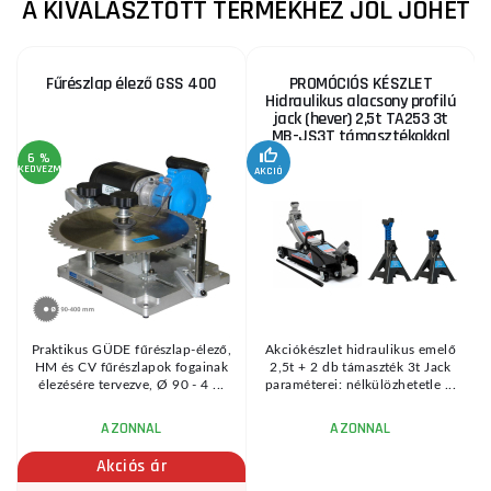
A KIVÁLASZTOTT TERMÉKHEZ JÓL JÖHET
Fűrészlap élező GSS 400
PROMÓCIÓS KÉSZLET
Hidraulikus alacsony profilú
jack (hever) 2,5t TA253 3t
MB-JS3T támasztékokkal
6 %
KEDVEZMÉNY
AKCIÓ
A
KE
Praktikus GÜDE fűrészlap-élező,
Akciókészlet hidraulikus emelő
HM és CV fűrészlapok fogainak
2,5t + 2 db támaszték 3t Jack
élezésére tervezve, Ø 90 - 4 ...
paraméterei: nélkülözhetetle ...
AZONNAL
AZONNAL
Akciós ár