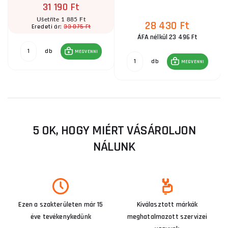
31 190 Ft
Ušetříte 1 885 Ft
28 430 Ft
33 075 Ft
Eredeti ár:
ÁFA nélkül 23 496 Ft
db
MEGVENNI
db
MEGVENNI
5 OK, HOGY MIÉRT VÁSÁROLJON
NÁLUNK
Ezen a szakterületen már 15
Kiválasztott márkák
éve tevékenykedünk
meghatalmazott szervizei