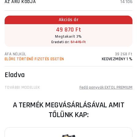
AZ ÁRU KÓDJA
14106
Akciós ár
49 870 Ft
Megtakarít 3%
Eredeti ár:
51 415 Ft
ÁFA NÉLKÜL
39 268 Ft
ELŐRE TÖRTÉNŐ FIZETÉS ESETÉN
KEDVEZMÉNY 1 %
Eladva
TOVÁBBI MODELLEK
Fedő ponyvák EXTOL PREMIUM
A TERMÉK MEGVÁSÁRLÁSÁVAL AMIT
TŐLÜNK KAP: