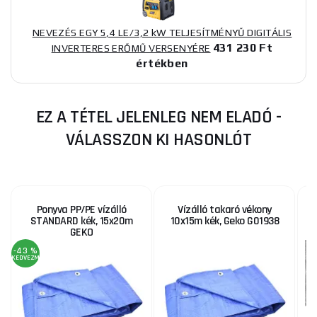
NEVEZÉS EGY 5,4 LE/3,2 kW TELJESÍTMÉNYŰ DIGITÁLIS
431 230 Ft
INVERTERES ERŐMŰ VERSENYÉRE
értékben
EZ A TÉTEL JELENLEG NEM ELADÓ -
VÁLASSZON KI HASONLÓT
Ponyva PP/PE vízálló
Vízálló takaró vékony
STANDARD kék, 15x20m
10x15m kék, Geko G01938
2
GEKO
-43 %
KEDVEZMÉNY