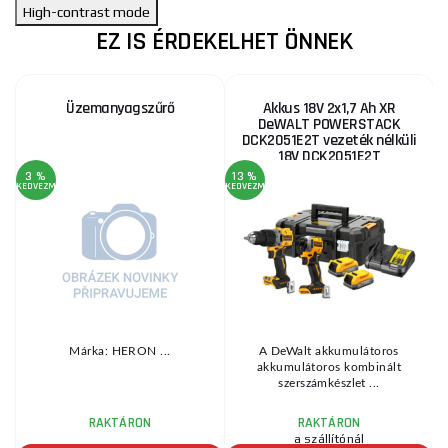
High-contrast mode
EZ IS ÉRDEKELHET ÖNNEK
Üzemanyagszűrő
Akkus 18V 2x1,7 Ah XR
DeWALT POWERSTACK
DCK2051E2T vezeték nélküli
18V DCK2051E2T
3 %
13 %
KEDVEZMÉNY
KEDVEZMÉNY
KE
s
Márka: HERON ...
A DeWalt akkumulátoros
a
akkumulátoros kombinált
szerszámkészlet ...
RAKTÁRON
RAKTÁRON
a szállítónál