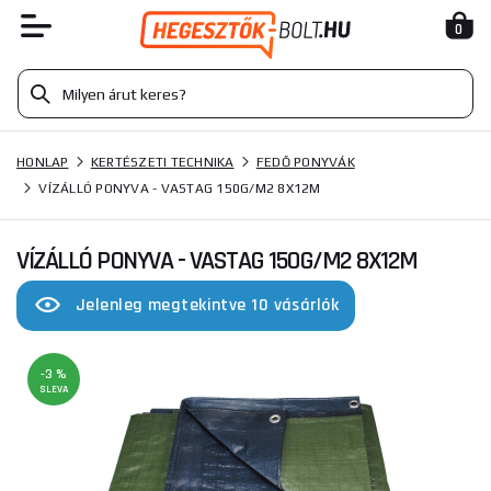
0
HONLAP
KERTÉSZETI TECHNIKA
FEDŐ PONYVÁK
VÍZÁLLÓ PONYVA - VASTAG 150G/M2 8X12M
VÍZÁLLÓ PONYVA - VASTAG 150G/M2 8X12M
Jelenleg megtekintve 10 vásárlók
-3 %
SLEVA