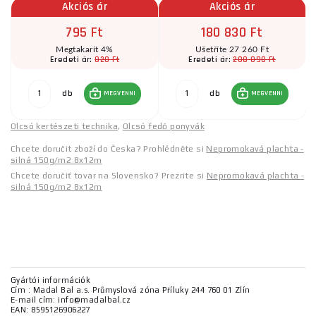
Akciós ár
Akciós ár
795 Ft
180 830 Ft
Megtakarít 4%
Ušetříte 27 260 Ft
820 Ft
208 090 Ft
Eredeti ár:
Eredeti ár:
db
db
MEGVENNI
MEGVENNI
Olcsó kertészeti technika
,
Olcsó fedő ponyvák
Chcete doručit zboží do Česka? Prohlédněte si
Nepromokavá plachta -
silná 150g/m2 8x12m
Chcete doručiť tovar na Slovensko? Prezrite si
Nepromokavá plachta -
silná 150g/m2 8x12m
Gyártói információk
Cím : Madal Bal a.s. Průmyslová zóna Příluky 244 760 01 Zlín
E-mail cím: info@madalbal.cz
EAN: 8595126906227