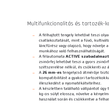
Multifunkcionalitás és tartozék-k
A félhajtott tengely lehetővé teszi oly
csatlakoztatását, mint a fúvó, kultivát
láncfűrész vagy olajozó, hogy növelje 
munkához való felhasználhatóságát.
A félautomata
ACTIVE szabadalmazt
zsinórfej lehetővé teszi a gyors zsinórf
szétszerelése nélkül, és csökkenti az á
A
26 mm-es
tengelycső átmérője bizto
kompatibilitást a gyakori tartozékokka
illeszkedést a nyomatékátvitelhez.
A készletben található vállpántot úgy 
kg-os súlyt elossza, növelve a kényelm
használat során és csökkentve a felha