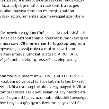
tartósságra épített alkatrészekkel rendelkezik,
t ki, amelyek jelentősen csökkentik a rezgés
tás alkalmazása stabilan és megbízhatóan
javítják az ólommentes üzemanyaggal szembeni
 sövénynyíró vagy láncfűrész csatlakoztatásának
s kezelést biztosítanak a hosszabb munkavégzés
 a
masszív, 78 mm-es centrifugakuplung
és a
ezgéseket, hozzájárulva a motor zavartalan
artási intervallumokat biztosít. A ROTOFIX
avégzésnél, a dekompressziós szelep pedig
ában foglalja magát az ACTIVE EVOLUTION 4.5
 közbeni súlyelosztás érdekében, teljes D-kart
zen kívül a csomag tartalmaz egy nagyobb Viton
kompressziós szelepet, valamint egy használati
ásra, és garantálja az azonnali működőképességet
etővé tegyék a gép gyors üzembe helyezését és