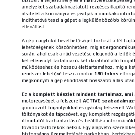
biztosít a teljesítmény és a manőverezőképesség k
amelyeket szabadalmaztatott rezgéscsillapító re
átvitelét a kormányra és javítják a munkakomfort
indíthatóvá teszi a gépet a legkülönbözőbb körü
ellenállást.
A gép nagyfokú bevethetőséget biztosít a fél hajtá
lehetőségének köszönhetően, míg az ergonomiku
során, ahol csak a rúd vezetése elegendő a lejtők 
két ellensúlyt tartalmazó, két darabból álló forga
működéséhez és hosszú élettartamához, míg a kett
rendszer lehetővé teszi a motor
180 fokos
elforg
megkönnyíti a gép elindítását hosszabb állás után
Ez a
komplett készlet mindent tartalmaz, ami
motoregységet a felszerelt
ACTIVE szabadalmaz
gumírozott fogantyúkkal és gyárilag felszerelt 
töltőnyakot és tápcsövet, egy komplett rezgésgátl
útmutatót karbantartási és beállítási információk
további tartozékok nélkül. Egy alapvető szerelőké
biztonságos üzemeltetését parkokban, kertekben,