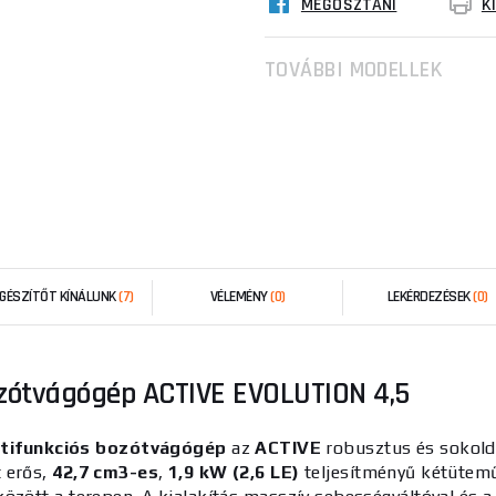
MEGOSZTANI
K
TOVÁBBI MODELLEK
EGÉSZÍTŐT KÍNÁLUNK
(7)
VÉLEMÉNY
(0)
LEKÉRDEZÉSEK
(0)
ozótvágógép ACTIVE EVOLUTION 4,5
tifunkciós bozótvágógép
az
ACTIVE
robusztus és sokolda
t erős,
42,7 cm3-es
,
1,9 kW (2,6 LE)
teljesítményű kétütemű