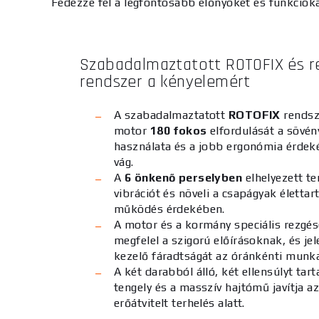
Fedezze fel a legfontosabb előnyöket és funkcióka
Szabadalmaztatott ROTOFIX és re
rendszer a kényelemért
A szabadalmaztatott
ROTOFIX
rendsze
motor
180 fokos
elfordulását a sövén
használata és a jobb ergonómia érdek
vág.
A
6 önkenő perselyben
elhelyezett te
vibrációt és növeli a csapágyak életta
működés érdekében.
A motor és a kormány speciális rezgésc
megfelel a szigorú előírásoknak, és je
kezelő fáradtságát az óránkénti munk
A két darabból álló, két ellensúlyt tar
tengely és a masszív hajtómű javítja a
erőátvitelt terhelés alatt.