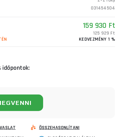
2+2 roky
031454504
159 930 Ft
125 929 Ft
TÉN
KEDVEZMÉNY 1 %
s időpontok:
MEGVENNI
VASLAT
ÖSSZEHASONLÍTANI