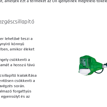
t, amelyek ezt a terméket az Ön igényeinek megfelelő tökéle
zgéscsillapító
r lehetővé teszi a
ynyíró könnyű
ében, amikor éleket
ngely csökkenti a
rtamát a hosszú távú
sillapító kialakítása
lentősen csökkenti a
avégzés során.
talmazó forgattyús
z egyensúlyt és az