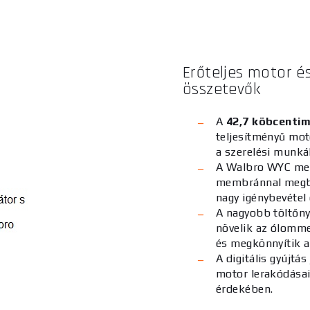
Erőteljes motor 
összetevők
A
42,7 köbcenti
teljesítményű mot
a szerelési munká
A Walbro WYC mem
membránnal megbí
nagy igénybevétel 
A nagyobb töltőn
növelik az ólomme
és megkönnyítik a
A digitális gyújtás
motor lerakódásai
érdekében.