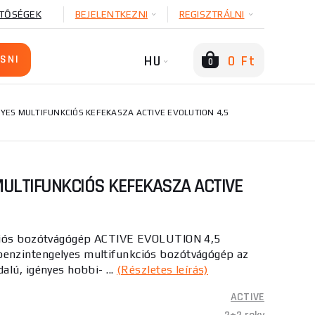
TŐSÉGEK
BEJELENTKEZNI
REGISZTRÁLNI
HU
0 Ft
0
YES MULTIFUNKCIÓS KEFEKASZA ACTIVE EVOLUTION 4,5
ULTIFUNKCIÓS KEFEKASZA ACTIVE
ciós bozótvágógép ACTIVE EVOLUTION 4,5
nzintengelyes multifunkciós bozótvágógép az
lú, igényes hobbi- ...
(Részletes leírás)
ACTIVE