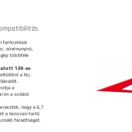
ompatibilitás
an tartozékok
or, sövénynyíró,
a gép többféle
atott 120-as
eltöltést a fej
llásidőt.
sítja a
l és a szilárd
tervezték, hogy a 6,7
et a hosszan tartó
sználó fáradtságát.