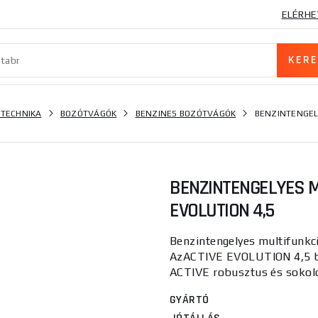
ELÉRHE
 TECHNIKA
BOZÓTVÁGÓK
BENZINES BOZÓTVÁGÓK
BENZINTENGEL
BENZINTENGELYES M
EVOLUTION 4,5
Benzintengelyes multifunk
AzACTIVE EVOLUTION 4,5 be
ACTIVE robusztus és sokolda
GYÁRTÓ