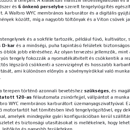
özött a terepen. A kialakítás masszív sebességváltóval és a 
ndszer és
6 önkenő perselybe
szerelt tengelyrögzítés egészí
ot. A Walbro WYC membrános karburátor és a digitális gyúj
lmények között, míg a nagyobb töltőnyak és a Viton csövek 
stengelynek és a sokféle tartozék, például fúvó, kultivátor,
s
D-kar
és a minőségi, puha tapintású felületek biztonságo
és öblök jobb eléréséhez. Az olyan tervezési jellemzők, mint
ttyús tengely fokozzák a nyomatékátvitelt és csökkentik a r
ős légszűrő csökkenti a szervizigényt és hosszabb karbant
atását, ami különösen előnyös a sövénynyírókkal való munk
.
a terepen történő azonnali bevetéshez
szükséges
, és mag
tatott 120-as
félautomata zsinórfejjel, vállpántot a munka
Walbro WYC membrános karburátort üzemanyagszivattyúval. E
ó motortartót hat tömítésben lévő tengelyrögzítővel, egy de
kal, amelyek mindegyike gyári konfigurációban kerül szállít
szletet és biztonsági utasításokat is mellékelnek, hogy leh
 lejtőkön és nagyobb területeken.