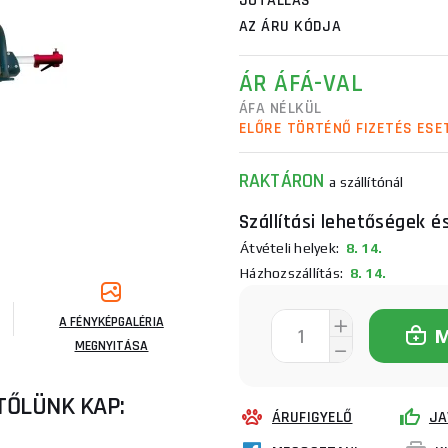
JÓTÁLLÁS
AZ ÁRU KÓDJA
ÁR ÁFÁ-VAL
ÁFA NÉLKÜL
ELŐRE TÖRTÉNŐ FIZETÉS ESE
RAKTÁRON
a szállítónál
Szállítási lehetőségek é
Átvételi helyek:
8. 14.
Házhozszállítás:
8. 14.
A FÉNYKÉPGALÉRIA
MEGNYITÁSA
TŐLÜNK KAP:
ÁRUFIGYELŐ
JA