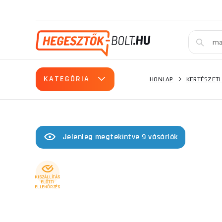
KATEGÓRIA
HONLAP
KERTÉSZETI
Jelenleg megtekintve 9 vásárlók
KISZÁLLÍTÁS
ELŐTTI
ELLENŐRZÉS