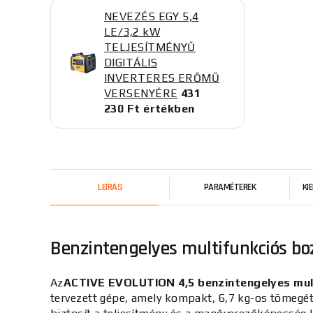
NEVEZÉS EGY 5,4
LE/3,2 kW
TELJESÍTMÉNYŰ
DIGITÁLIS
INVERTERES ERŐMŰ
VERSENYÉRE
431
230 Ft értékben
LEÍRÁS
PARAMÉTEREK
KI
Benzintengelyes multifunkciós b
Az
ACTIVE EVOLUTION 4,5 benzintengelyes mul
tervezett gépe, amely kompakt, 6,7 kg-os tömegé