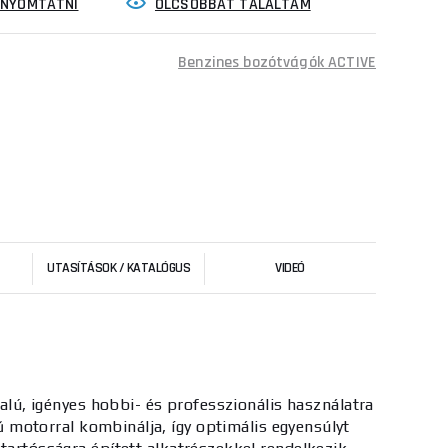
INYOMTATNI
OLCSÓBBAT TALÁLTAM
Benzines bozótvágók ACTIVE
UTASÍTÁSOK / KATALÓGUS
VIDEÓ
lú, igényes hobbi- és professzionális használatra
 motorral kombinálja, így optimális egyensúlyt