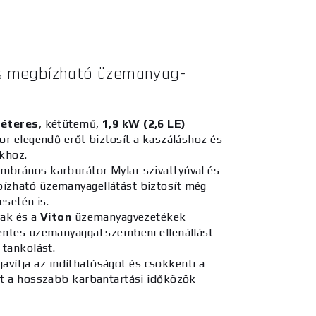
és megbízható üzemanyag-
méteres
, kétütemű,
1,9 kW (2,6 LE)
or elegendő erőt biztosít a kaszáláshoz és
khoz.
brános karburátor Mylar szivattyúval és
zható üzemanyagellátást biztosít még
esetén is.
yak és a
Viton
üzemanyagvezetékek
ntes üzemanyaggal szembeni ellenállást
 tankolást.
 javítja az indíthatóságot és csökkenti a
t a hosszabb karbantartási időközök