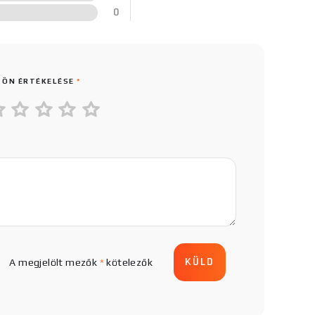
0
 ÖN ÉRTÉKELÉSE
*
A megjelölt mezők
*
kötelezők