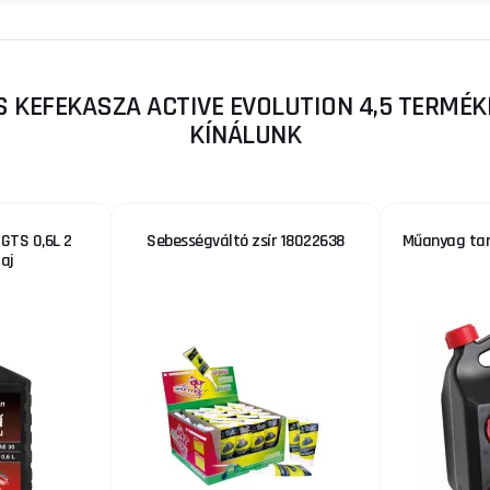
 KEFEKASZA ACTIVE EVOLUTION 4,5 TERMÉKE
KÍNÁLUNK
 GTS 0,6L 2
Sebességváltó zsír 18022638
Műanyag ta
aj