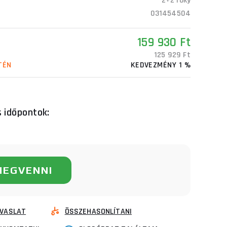
2+2 roky
031454504
159 930 Ft
125 929 Ft
TÉN
KEDVEZMÉNY 1 %
s időpontok:
MEGVENNI
VASLAT
ÖSSZEHASONLÍTANI