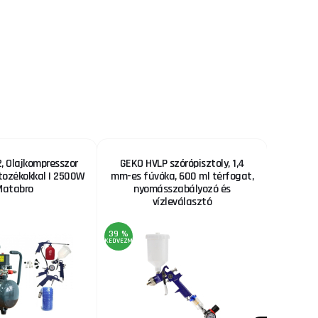
 Olajkompresszor
GEKO HVLP szórópisztoly, 1,4
Fűrészl
rtozékokkal | 2500W
mm-es fúvóka, 600 ml térfogat,
Matabro
nyomásszabályozó és
vízleválasztó
39 %
22 %
KEDVEZMÉNY
KEDVEZMÉNY