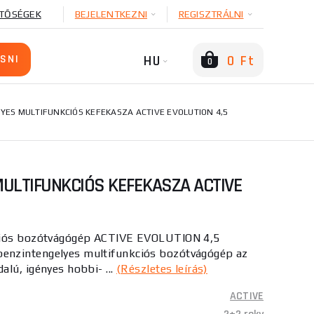
TŐSÉGEK
BEJELENTKEZNI
REGISZTRÁLNI
HU
0 Ft
0
YES MULTIFUNKCIÓS KEFEKASZA ACTIVE EVOLUTION 4,5
ULTIFUNKCIÓS KEFEKASZA ACTIVE
ciós bozótvágógép ACTIVE EVOLUTION 4,5
nzintengelyes multifunkciós bozótvágógép az
lú, igényes hobbi- ...
(Részletes leírás)
ACTIVE