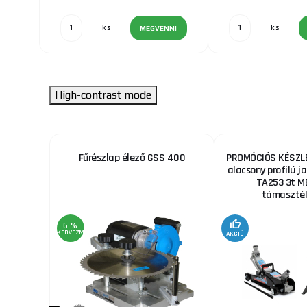
ks
ks
MEGVENNI
High-contrast mode
ekhez
Fűrészlap élező GSS 400
PROMÓCIÓS KÉSZLE
alacsony profilú ja
TA253 3t M
támaszték
6 %
KEDVEZMÉNY
AKCIÓ