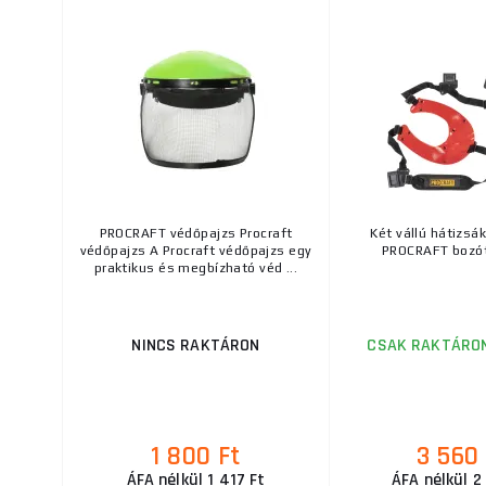
PROCRAFT védőpajzs Procraft
Két vállú hátizsá
védőpajzs A Procraft védőpajzs egy
PROCRAFT bozó
praktikus és megbízható véd ...
NINCS RAKTÁRON
CSAK RAKTÁRON
1 800 Ft
3 560 
ÁFA nélkül 1 417 Ft
ÁFA nélkül 2