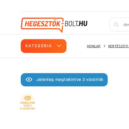
KATEGÓRIA
HONLAP
KERTÉSZETI
Jelenleg megtekintve 3 vásárlók
KISZÁLLÍTÁS
ELŐTTI
ELLENŐRZÉS