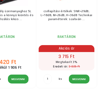
ály üzemanyaghoz 5L
csillapítási értékek: SNR=29dB,
tás a könnyű kiöntés és
L=18dB, M=26dB, H=36dB Technikai
lizálás kiküs ...
paraméterek: szabván ...
AKTÁRON
RAKTÁRON
Akciós ár
3 715 Ft
 420 Ft
Megtakarít 3%
3 825 Ft
Eredeti ár:
lkül 1 906 Ft
s
ks
MEGVENNI
MEGVENNI