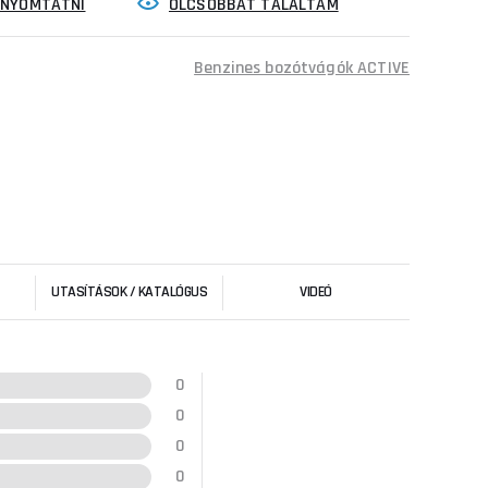
INYOMTATNI
OLCSÓBBAT TALÁLTAM
Benzines bozótvágók ACTIVE
UTASÍTÁSOK / KATALÓGUS
VIDEÓ
0
0
0
0