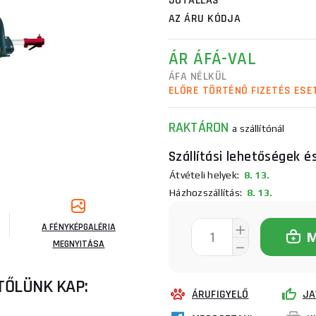
JÓTÁLLÁS
AZ ÁRU KÓDJA
ÁR ÁFÁ-VAL
ÁFA NÉLKÜL
ELŐRE TÖRTÉNŐ FIZETÉS ESE
RAKTÁRON
a szállítónál
Szállítási lehetőségek é
Átvételi helyek:
8. 13.
Házhozszállítás:
8. 13.
A FÉNYKÉPGALÉRIA
MEGNYITÁSA
TŐLÜNK KAP:
ÁRUFIGYELŐ
JA