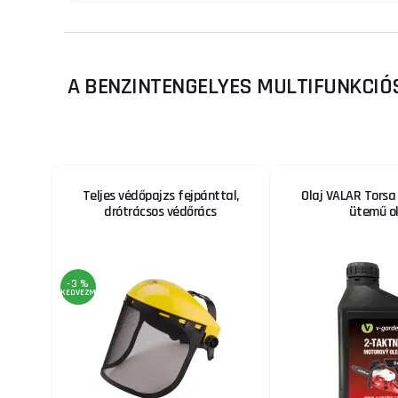
A BENZINTENGELYES MULTIFUNKCIÓS
Teljes védőpajzs fejpánttal,
Olaj VALAR Torsa
drótrácsos védőrács
ütemű ol
-3 %
KEDVEZMÉNY