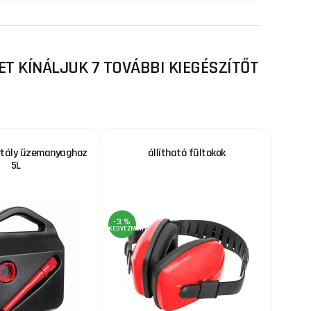
T KÍNÁLJUK 7 TOVÁBBI KIEGÉSZÍTŐT
rtály üzemanyaghoz
állítható fültokok
5L
-3 %
KEDVEZMÉNY