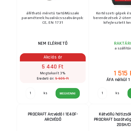
állítható méretű tartóMűszaki
Kertészeti gépek é
paraméterek:huzalrácsszabványok:
berendezések 2-ütem
CE, EN 1731
kifejlesztett ken
NEM ELÉRHETŐ
RAKTÁR
a szállító
Akciós ár
5 440 Ft
1 515 
Megtakarít 3%
5 605 Ft
Eredeti ár:
ÁFA nélkül 1
ks
ks
MEGVENNI
PROCRAFT Arcvédő | 1E40F-
Kétvállú hátizsá
ARCVÉDŐ
PROCRAFT bozótvágó
20SH/C