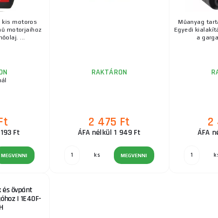
s kis motoros
Műanyag tart
ű motorjaihoz
Egyedi kialakí
őolaj. ...
a garga
ON
RAKTÁRON
R
nál
Ft
2 475 Ft
2
 193 Ft
ÁFA nélkül 1 949 Ft
ÁFA né
ks
k
MEGVENNI
MEGVENNI
k és övpánt
hoz | 1E40F-
H