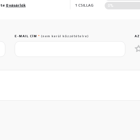
0%
lte
0 vásárlók
1 CSILLAG
E-MAIL CÍM
*
(nem kerül közzétételre)
AZ