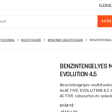
ELÉRHE
 TECHNIKA
BOZÓTVÁGÓK
BENZINES BOZÓTVÁGÓK
BENZINTENGEL
BENZINTENGELYES M
EVOLUTION 4,5
Benzintengelyes multifunk
AzACTIVE EVOLUTION 4,5 be
ACTIVE robusztus és sokolda
GYÁRTÓ