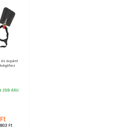
k és övpánt
tvágóhoz
 2DB ÁRU
Ft
 803 Ft