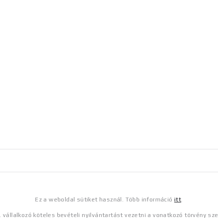
Ez a weboldal sütiket használ. Több információ
itt
.
o. vállalkozó köteles bevételi nyilvántartást vezetni a vonatkozó törvény sze