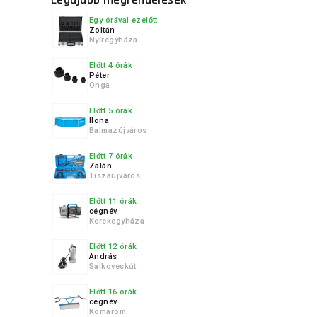
Egy órával ezelőtt
Zoltán
Nyíregyháza
Előtt 4 órák
Péter
Onga
Előtt 5 órák
Ilona
Balmazújváros
Előtt 7 órák
Zalán
Tiszaújváros
Előtt 11 órák
cégnév
Kerekegyháza
Előtt 12 órák
András
Salkoveskút
Előtt 16 órák
cégnév
Komárom