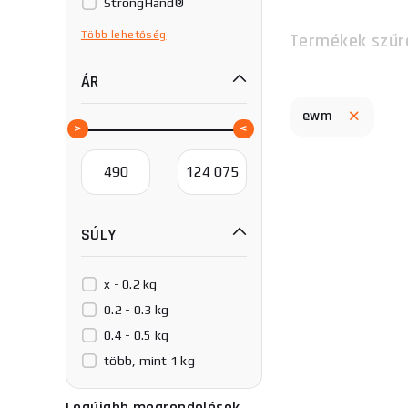
StrongHand®
TECWELD
Több
lehetőség
Termékek szűr
VECTOR WELDING
ÁR
ewm
SÚLY
x - 0.2 kg
0.2 - 0.3 kg
0.4 - 0.5 kg
több, mint 1 kg
Legújabb megrendelések