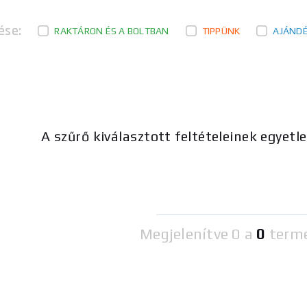
ése:
RAKTÁRON ÉS A BOLTBAN
TIPPÜNK
AJÁND
A szűrő kiválasztott feltételeinek egyetl
Megjelenítve
0 a
0
term