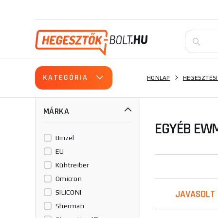
KATEGÓRIA
HONLAP
HEGESZTÉSI
MÁRKA
EGYÉB EW
Binzel
EU
Kühtreiber
Omicron
JAVASOLT
SILICONI
Sherman