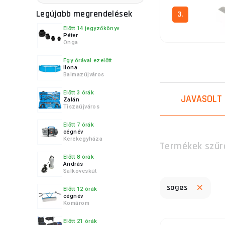
Legújabb megrendelések
3.
Előtt 14 jegyzőkönyv
Péter
Onga
Egy órával ezelőtt
Ilona
4.
Balmazújváros
Előtt 3 órák
JAVASOLT
Zalán
Tiszaújváros
5.
Előtt 7 órák
cégnév
Kerekegyháza
Termékek szűr
Előtt 8 órák
András
Salkoveskút
6.
soges
Előtt 12 órák
cégnév
Komárom
Előtt 21 órák