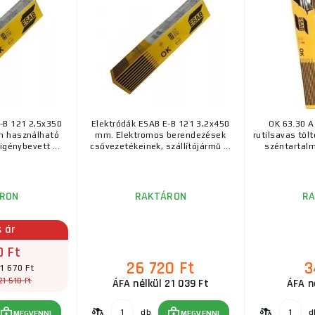
A WL - lathane elektródák a WC elektródákhoz hasonl
szinte minden AC és DC hegesztési alkalmazáshoz. A 
Rutil elektródák J421/2,5x300/10db
Rutilelektródák univerzális felhasználásra, kb. 480 M
Alkalmas vékony lemezek varrására és hegesztésére. 
-B 121 2,5x350
Elektródák ESAB E-B 121 3,2x450
OK 63.30 A
n használható
mm. Elektromos berendezések
rutilsavas töl
igénybevett ...
csővezetékeinek, szállítójármű ...
széntartalm
RON
RAKTÁRON
R
s ár
0 Ft
26 720 Ft
3
1 670 Ft
21 510 Ft
ÁFA nélkül 21 039 Ft
ÁFA n
db
d
MEGVENNI
MEGVENNI