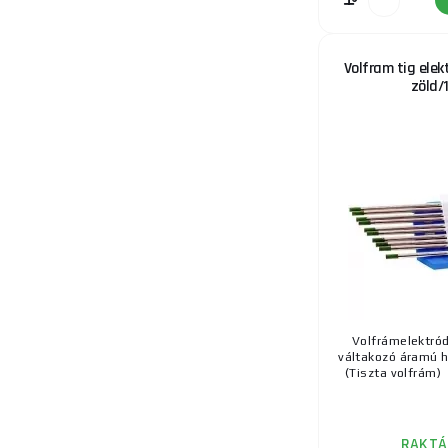
Volfram tig ele
zöld/
Volfrámelektró
váltakozó áramú 
(Tiszta volfrám) 
RAKTÁ