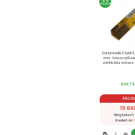
-8 %
19.
KEDVEZMÉNY
20.
Elektródák ESAB E
mm. Univerzálisa
elektróda erősen 
RAKTÁ
Akció
19 84
Megtakarít 
Eredeti ár:
db