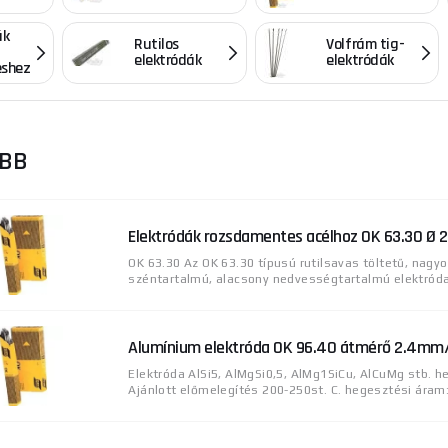
ák
Rutilos
Volfrám tig-
elektródák
elektródák
éshez
ŐBB
Elektródák rozsdamentes acélhoz OK 63.30 Ø 
OK 63.30 Az OK 63.30 típusú rutilsavas töltetű, nagy
széntartalmú, alacsony nedvességtartalmú elektróda 
Alumínium elektróda OK 96.40 átmérő 2.4mm
Elektróda AlSi5, AlMgSi0,5, AlMg1SiCu, AlCuMg stb. 
Ajánlott előmelegítés 200-250st. C. hegesztési áram: 