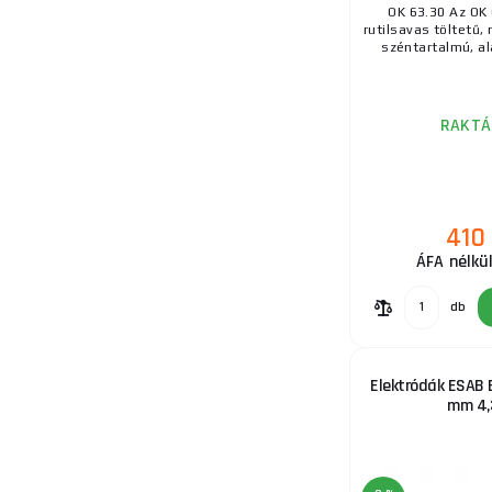
OK 63.30 Az OK 
15.
rutilsavas töltetű,
széntartalmú, al
RAKTÁ
16.
410
17.
ÁFA nélkü
db
18.
Elektródák ESAB E
mm 4,