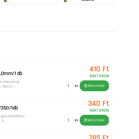
410 Ft
2,0mm/1 db
RAKTÁRON
on alacsony
ks
MEGVENNI
18Cr1 ...
340 Ft
/350/1db
RAKTÁRON
hegesztéséhez.
ks
MEGVENNI
5 ...
785 Ft