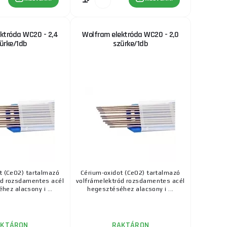
ktróda WC20 - 2,4
Wolfram elektróda WC20 - 2,0
ürke/1db
szürke/1db
t (CeO2) tartalmazó
Cérium-oxidot (CeO2) tartalmazó
ód rozsdamentes acél
volfrámelektród rozsdamentes acél
hez alacsony i ...
hegesztéséhez alacsony i ...
AKTÁRON
RAKTÁRON