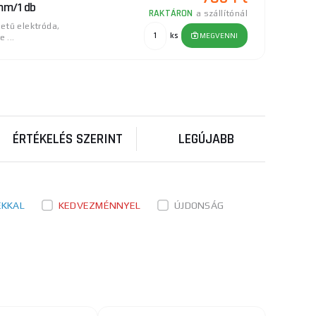
 mm/1 db
RAKTÁRON
a szállítónál
etű elektróda,
ks
MEGVENNI
 ...
340 Ft
m/1 db
RAKTÁRON
on alacsony
ks
MEGVENNI
18Cr1 ...
ÉRTÉKELÉS SZERINT
LEGÚJABB
520 Ft
2,5 mm/1 db
RAKTÁRON
egy nagyon alacsony
ks
MEGVENNI
..
ÉKKAL
KEDVEZMÉNNYEL
ÚJDONSÁG
4 270 Ft
RAKTÁRON
yenáramú
ks
MEGVENNI
nságokkal ...
9 415 Ft