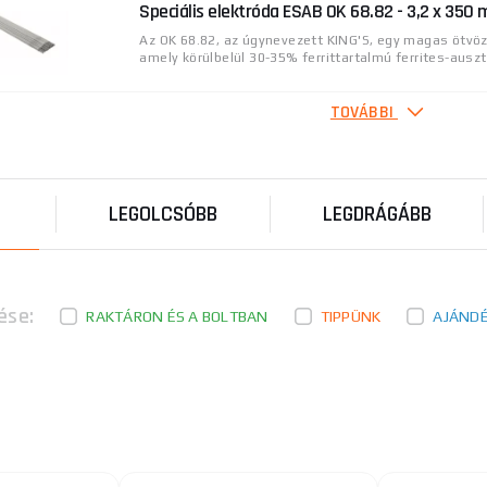
Speciális elektróda ESAB OK 68.82 - 3,2 x 350
Az OK 68.82, az úgynevezett KING'S, egy magas ötvöz
amely körülbelül 30-35% ferrittartalmú ferrites-auszte
TOVÁBBI
Rozsdamentes acél elektróda OK 63.30, Ø 1,6m
OK 63.30 Az OK 63.30 típusú rutilsavas töltetű, nagy
széntartalmú, alacsony nedvességtartalmú elektróda 
LEGOLCSÓBB
LEGDRÁGÁBB
Elektródák rozsdamentes acélhoz OK 63.30 Ø 
OK 63.30 Rutilsavas bevonatú OK 63.30 Az OK 63.30 
széntartalmú, alacsony nedvesedési elektróda 18Cr1 .
ése:
RAKTÁRON ÉS A BOLTBAN
TIPPÜNK
AJÁND
Volfram tig elektródák 3,2 mm arany/1db
Volfrámelektród rozsdamentes acél, réz és titán eg
hegesztéséhez lantán-oxiddal (LaO2). Hasonló tulajdo