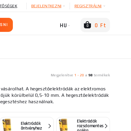
TŐSÉGEK
BEJELENTKEZNI
REGISZTRÁLNI
HU
0 Ft
0
Megjelenítve
1
-
20
a
98
termékek
 vásárolhat. A hegesztőelektródák az elektromos
érőjük körülbelül 0,5-10 mm. A hegesztőelektródák
hegesztéshez használnak.
Elektródák
Elektródák
rozsdamentes
öntvényhez
acélra