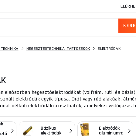
ELÉRHE
 TECHNIKA
HEGESZTÉSTECHNIKAI TARTOZÉKOK
ELEKTRÓDÁK
ÁK
elsősorban hegesztőelektródákat (volfrám, rutil és bázis)
asznált elektródák egyik típusa. Drót vagy rúd alakúak, átm
onat nélküli elektródákra oszthatók, amelyeket védőgázas 
ák
Bázikus
Elektródák
elektródák
alumíniumra
hető