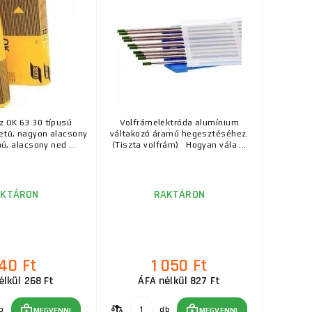
RAKTÁRON
óan univerzálisak
ks
MEGVENNI
...
500 Ft
RAKTÁRON
Pa szilárdságig.
ks
MEGVENNI
...
z OK 63.30 típusú
Volfrámelektróda alumínium
tetű, nagyon alacsony
váltakozó áramú hegesztéséhez.
ú, alacsony ned ...
(Tiszta volfrám) Hogyan vála ...
AKTÁRON
RAKTÁRON
40 Ft
1 050 Ft
élkül 268 Ft
ÁFA nélkül 827 Ft
b
db
MEGVENNI
MEGVENNI