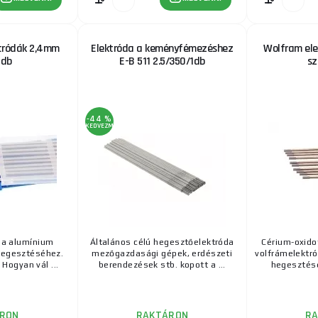
ktródák 2,4mm
Elektróda a keményfémezéshez
Wolfram ele
1db
E-B 511 2.5/350/1db
sz
-44 %
KEDVEZMÉNY
da alumínium
Általános célú hegesztőelektróda
Cérium-oxido
hegesztéséhez.
mezőgazdasági gépek, erdészeti
volfrámelektr
Hogyan vál ...
berendezések stb. kopott a ...
hegesztésé
RON
RAKTÁRON
R