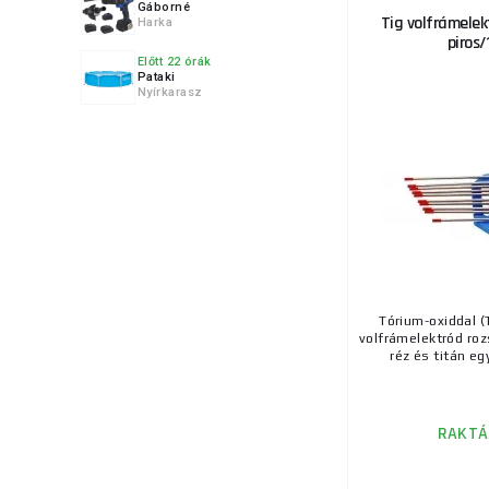
Gáborné
Tig volfrámele
Harka
7.
piros/
Előtt 22 órák
Pataki
Nyírkarasz
8.
9.
Tórium-oxiddal (
volfrámelektród ro
réz és titán eg
10.
RAKTÁ