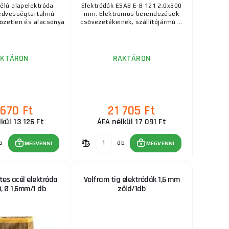
RAKTÁRON
célú alapelektróda
Elektródák ESAB E-B 121 2,0x300
óan univerzálisak
edvességtartalmú
mm. Elektromos berendezések
ks
MEGVENNI
...
özetlen és alacsonya
csővezetékeinek, szállítójármű ...
...
19 840 Ft
AKTÁRON
RAKTÁRON
RAKTÁRON
használható
ks
MEGVENNI
sztéséhe ...
430 Ft
 670 Ft
21 705 Ft
350 - 2,0 kg/1 db
RAKTÁRON
a szállítónál
kül 13 126 Ft
ÁFA nélkül 17 091 Ft
l. EN AW
ks
MEGVENNI
 készült ...
b
db
MEGVENNI
MEGVENNI
1 585 Ft
RAKTÁRON
es acél elektróda
Volfram tig elektródák 1,6 mm
yenáramú
, Ø 1,6mm/1 db
zöld/1db
ks
MEGVENNI
nságokkal ...
2 830 Ft