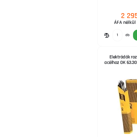
11.
2 29
ÁFA nélkül 
db
12.
Elektródák r
acélhoz OK 63.30
13.
14.