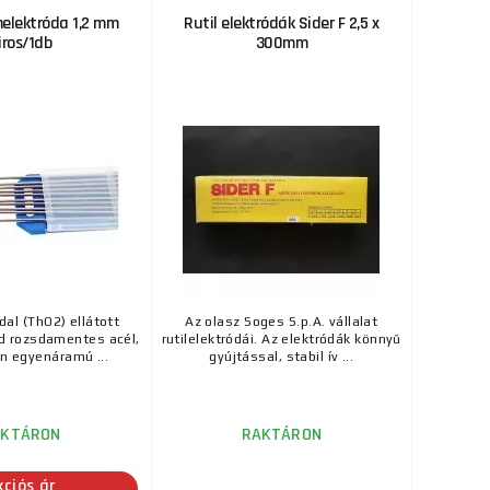
RAKTÁRON
melektróda 1,2 mm
Rutil elektródák Sider F 2,5 x
közben megőrzi a
iros/1db
300mm
ks
MEGVENNI
.
1 410 Ft
RAKTÁRON
a szállítónál
szült öntvények
ks
MEGVENNI
 ...
2 295 Ft
RAKTÁRON
yenáramú
ks
MEGVENNI
nságokkal ...
dal (ThO2) ellátott
Az olasz Soges S.p.A. vállalat
d rozsdamentes acél,
rutilelektródái. Az elektródák könnyű
250 Ft
án egyenáramú ...
gyújtással, stabil ív ...
0/1db
RAKTÁRON
ek, erdészeti
ks
MEGVENNI
he ...
AKTÁRON
RAKTÁRON
750 Ft
kciós ár