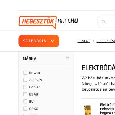
KATEGÓRIA
HONLAP
HEGESZTÉSI
MÁRKA
ELEKTRÓD
Kowax
Webáruházunkban 
ALFA IN
ívhegesztésnél h
Bohler
bevonatos és bev
ESAB
EU
Elektród
nehezen
GEKO
hegeszt