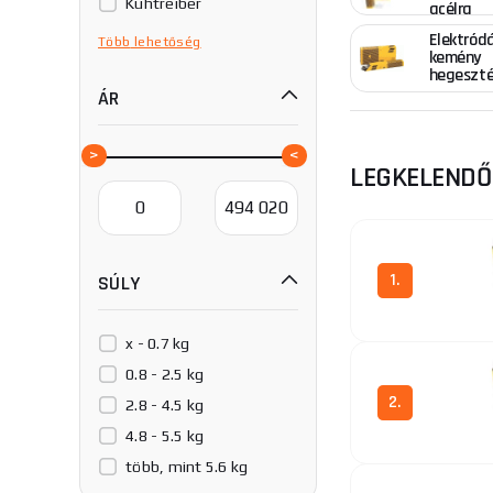
Kühtreiber
acélra
Magg
Elektród
Több
lehetőség
kemény
Proma
hegeszt
ÁR
SCHINKMANN
Soges S.p.A.
Spartus
LEGKELEND
TECWELD
TR-WELD
1.
SÚLY
x - 0.7 kg
0.8 - 2.5 kg
2.
2.8 - 4.5 kg
4.8 - 5.5 kg
több, mint 5.6 kg