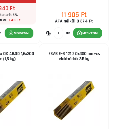
RAKTÁRON
 340 Ft
szült öntvények
ks
11 905 Ft
MEGVENNI
 ...
takarít 5%
1 410 Ft
ti ár:
ÁFA nélkül 9 374 Ft
1 230 Ft
b
db
MEGVENNI
MEGVENNI
RAKTÁRON
yenáramú
ks
MEGVENNI
nságokkal ...
a OK 48.00 1,6x300
ESAB E-B 121 2,0x300 mm-es
 (1,6 kg)
elektródák 3.5 kg
5 320 Ft
RAKTÁRON
közben megőrzi a
ks
MEGVENNI
.
2 830 Ft
RAKTÁRON
amentes acél, réz
ks
MEGVENNI
1 140 Ft