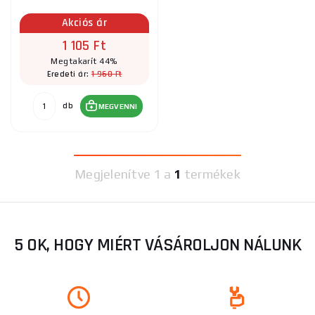
Akciós ár
1 105 Ft
Megtakarít 44%
1 960 Ft
Eredeti ár:
db
MEGVENNI
Megjelenítve
1 a
1
termékek
5 OK, HOGY MIÉRT VÁSÁROLJON NÁLUNK