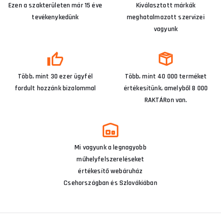
Ezen a szakterületen már 15 éve
Kiválasztott márkák
tevékenykedünk
meghatalmazott szervizei
vagyunk
Több, mint 30 ezer ügyfél
Több, mint 40 000 terméket
fordult hozzánk bizalommal
értékesítünk, amelyből 8 000
RAKTÁRon van.
Mi vagyunk a legnagyobb
műhelyfelszereléseket
értékesítő webáruház
Csehországban és Szlovákiában