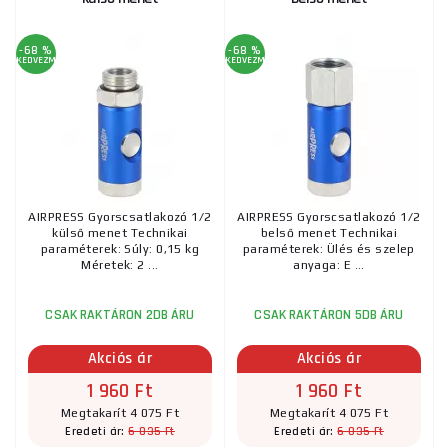
-68 %
-68 %
KEDVEZMÉNY
KEDVEZMÉNY
AIRPRESS Gyorscsatlakozó 1/2
AIRPRESS Gyorscsatlakozó 1/2
külső menet Technikai
belső menet Technikai
paraméterek: Súly: 0,15 kg
paraméterek: Ülés és szelep
Méretek: 2 ...
anyaga: E ...
CSAK RAKTÁRON 2DB ÁRU
CSAK RAKTÁRON 5DB ÁRU
Akciós ár
Akciós ár
1 960 Ft
1 960 Ft
Megtakarít 4 075 Ft
Megtakarít 4 075 Ft
6 035 Ft
6 035 Ft
Eredeti ár:
Eredeti ár: