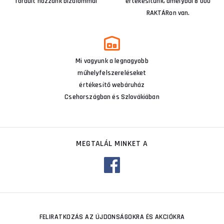
fordult hozzánk bizalommal
értékesítünk, amelyből 8 000
RAKTÁRon van.
Mi vagyunk a legnagyobb
műhelyfelszereléseket
értékesítő webáruház
Csehországban és Szlovákiában
MEGTALÁL MINKET A
FELIRATKOZÁS AZ ÚJDONSÁGOKRA ÉS AKCIÓKRA