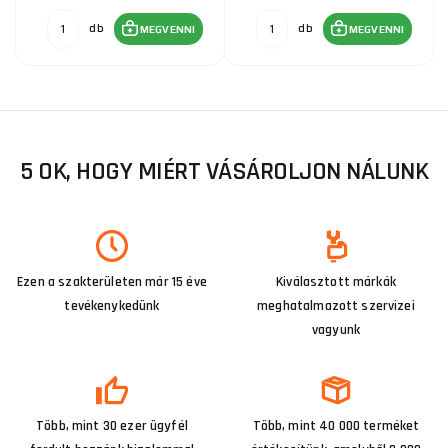
db
db
MEGVENNI
MEGVENNI
5 OK, HOGY MIÉRT VÁSÁROLJON NÁLUNK
Ezen a szakterületen már 15 éve
Kiválasztott márkák
tevékenykedünk
meghatalmazott szervizei
vagyunk
Több, mint 30 ezer ügyfél
Több, mint 40 000 terméket