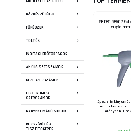
TOP TERMÉK
MŰHELYFELSZERELÉS
GÁZKÉSZÜLÉKEK
PETEC 98502 Extr
dupla pat
FŰRÉSZEK
TÖLTŐK
INDÍTÁSI ERŐFORRÁSOK
AKKUS SZERSZÁMOK
KÉZI SZERSZÁMOK
ELEKTROMOS
SZERSZÁMOK
Speciális kinyomóp
ml-es kartusokhoz
NAGYNYOMÁSÚ MOSÓK
arányban. Ezek 
PORSZÍVÓK ÉS
TISZTÍTÓGÉPEK