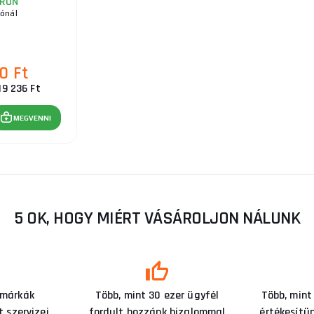
RON
tónál
0 Ft
19 236 Ft
MEGVENNI
5 OK, HOGY MIÉRT VÁSÁROLJON NÁLUNK
 márkák
Több, mint 30 ezer ügyfél
Több, mint
 szervizei
fordult hozzánk bizalommal
értékesítü