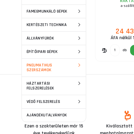
RAKTÁ
a szállí
FAMEGMUNKÁLÓ GÉPEK
KERTÉSZETI TECHNIKA
24 43
ÁFA nélkül 
ÁLLVÁNYFÚRÓK
db
ÉPÍTŐIPARI GÉPEK
PNEUMATIKUS
SZERSZÁMOK
HÁZTARTÁSI
FELSZERELÉSEK
VÉDŐ FELSZERELÉS
AJÁNDÉKUTALVÁNYOK
Ezen a szakterületen már 15
Kiválasztott
éve tevékenykedünk
meghatalmazott