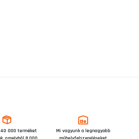
 40 000 terméket
Mi vagyunk a legnagyobb
nk, amelyből 8 000
műhelyfelszereléseket