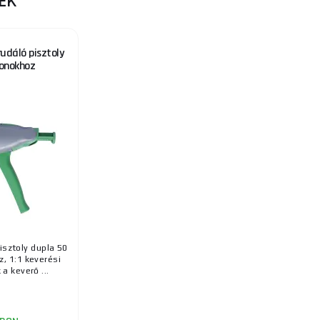
EK
událó pisztoly
ronokhoz
isztoly dupla 50
, 1:1 keverési
a keverő ...